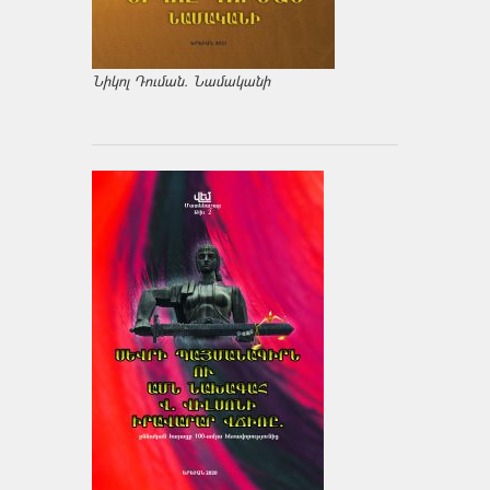
Նիկոլ Դուման. Նամականի