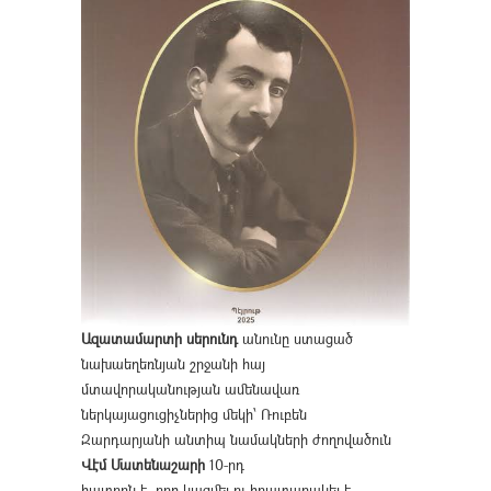
Ազատամարտի սերունդ
անունը ստացած
նախաեղեռնյան շրջանի հայ
մտավորականության ամենավառ
ներկայացուցիչներից մեկի՝ Ռուբեն
Զարդարյանի անտիպ նամակների ժողովածուն
Վէմ Մատենաշարի
10-րդ
հատորն է, որը կազմել ու հրատարակել է