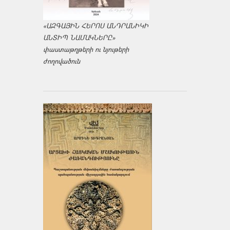
«ԱԶԳԱՅԻՆ ՀԵՐՈՍ ԱՆԴՐԱՆԻԿԻ
ԱՆՏԻՊ ՆԱՄԱԿՆԵՐԸ»
փաստաթղթերի ու նյութերի
ժողովածուն