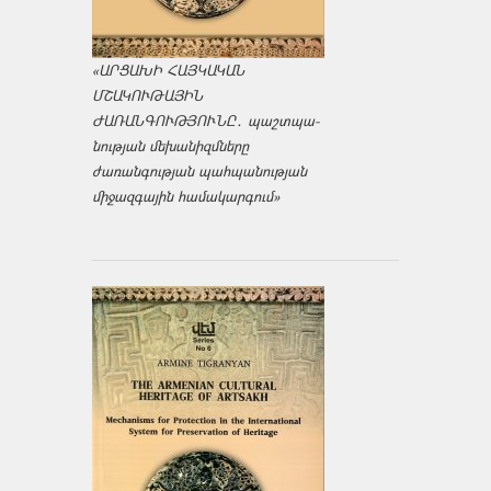
«ԱՐՑԱԽԻ ՀԱՅԿԱԿԱՆ
ՄՇԱԿՈՒԹԱՅԻՆ
ԺԱՌԱՆԳՈՒԹՅՈՒՆԸ․ պաշտպա­
նության մեխանիզմները
ժառանգության պահպանության
միջազ­գային համակարգում»