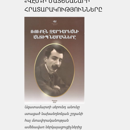
«ՎԷՄ»Ի ՄԱՏԵՆԱՇԱՐԻ
ՀՐԱՏԱՐԱԿՈՒԹՅՈՒՆՆԵՐԸ
Ազատամարտի սերունդ անունը
ստացած նախաեղեռնյան շրջանի
հայ մտավորականության
ամենավառ ներկայացուցիչներից