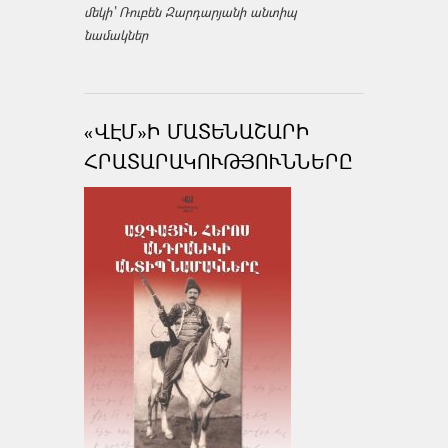
մեկի՝ Ռուբեն Զարդարյանի անտիպ
նամակներ
«ՎԷՄ»Ի ՄԱՏԵՆԱՇԱՐԻ
ՀՐԱՏԱՐԱԿՈՒԹՅՈՒՆՆԵՐԸ