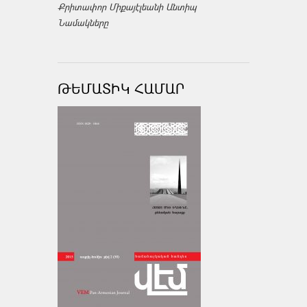
Քրիտափոր Միքայէլեանի Անտիպ
Նամակները
ԹԵՄԱՏԻԿ ՀԱՄԱՐ