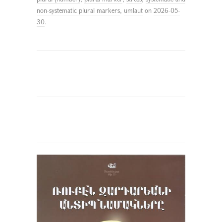
non-systematic plural markers
,
umlaut
on
2026-05-
30
.