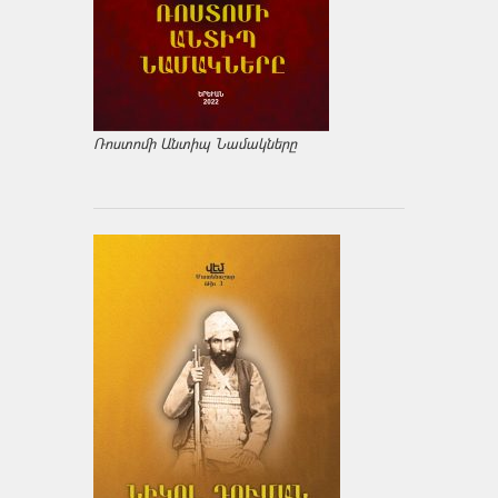
Ռոստոմի Անտիպ Նամակները