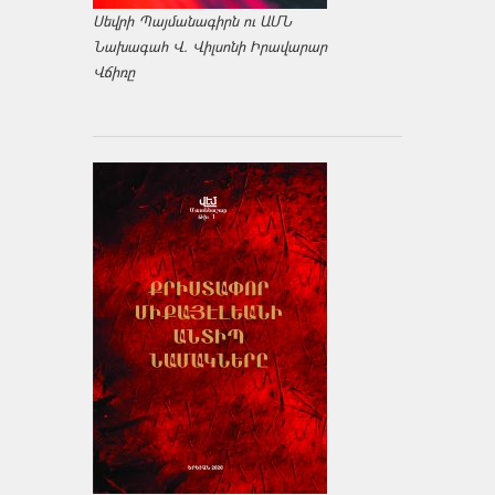
Սեվրի Պայմանագիրն ու ԱՄՆ
Նախագահ Վ. Վիլսոնի Իրավարար
Վճիռը