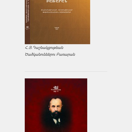
Հ.Յ.Դաշնակցութեան
Ծածկանուններու Բառարան