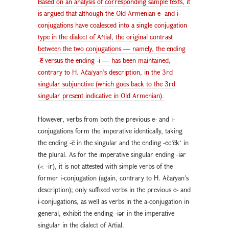
Based on an analysis of corresponding sample texts, it
is argued that although the Old Armenian e- and i-
conjugations have coalesced into a single conjugation
type in the dialect of Aṙtial, the original contrast
between the two conjugations — namely, the ending
-ē versus the ending -i — has been maintained,
contrary to H. Ačaṙyan’s description, in the 3rd
singular subjunctive (which goes back to the 3rd
singular present indicative in Old Armenian).
However, verbs from both the previous e- and i-
conjugations form the imperative identically, taking
the ending -ē in the singular and the ending -ec‘ēk‘ in
the plural. As for the imperative singular ending -iәr
(< -ir), it is not attested with simple verbs of the
former i-conjugation (again, contrary to H. Ačaṙyan’s
description); only suffixed verbs in the previous e- and
i-conjugations, as well as verbs in the a-conjugation in
general, exhibit the ending -iәr in the imperative
singular in the dialect of Aṙtial.