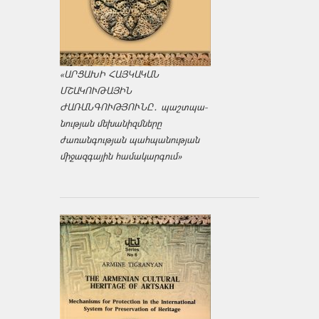
«ԱՐՑԱԽԻ ՀԱՅԿԱԿԱՆ
ՄՇԱԿՈՒԹԱՅԻՆ
ԺԱՌԱՆԳՈՒԹՅՈՒՆԸ․ պաշտպա­
նության մեխանիզմները
ժառանգության պահպանության
միջազ­գային համակարգում»