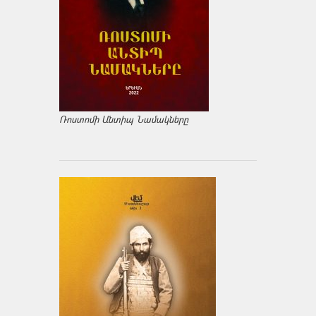
Ռոստոմի Անտիպ Նամակները