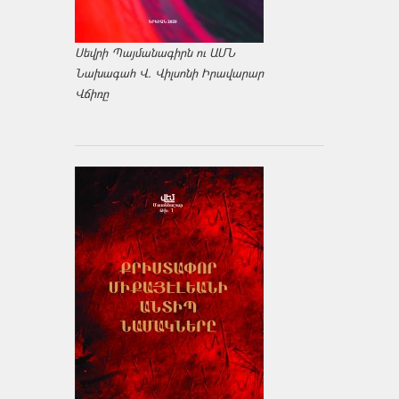
Սեվրի Պայմանագիրն ու ԱՄՆ
Նախագահ Վ. Վիլսոնի Իրավարար
Վճիռը