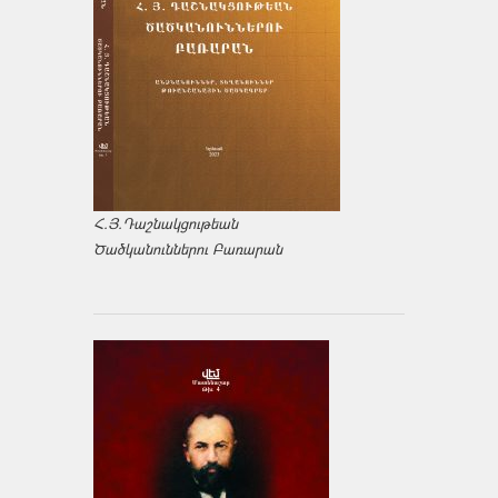
Հ.Յ.Դաշնակցութեան
Ծածկանուններու Բառարան