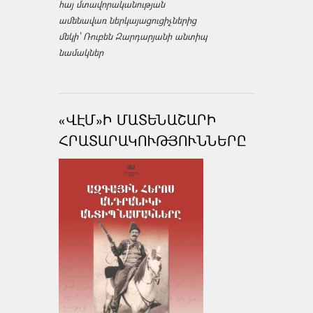
հայ մտավորականության
ամենավառ ներկայացուցիչներից
մեկի՝ Ռուբեն Զարդարյանի անտիպ
նամակներ
«ՎԷՄ»Ի ՄԱՏԵՆԱՇԱՐԻ
ՀՐԱՏԱՐԱԿՈՒԹՅՈՒՆՆԵՐԸ