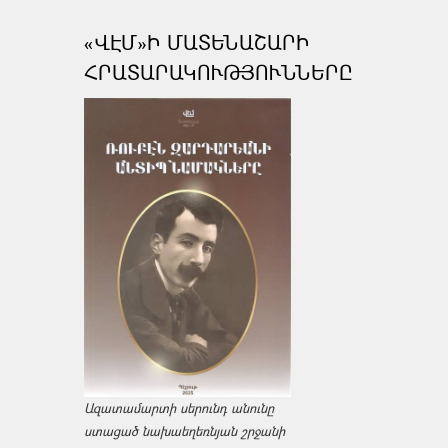
«ՎԷՄ»Ի ՄԱՏԵՆԱՇԱՐԻ
ՀՐԱՏԱՐԱԿՈՒԹՅՈՒՆՆԵՐԸ
Ազատամարտի սերունդ անունը
ստացած նախաեղեռնյան շրջանի