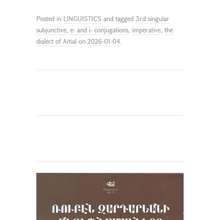
Posted in
LINGUISTICS
and tagged
3rd singular
subjunctive
,
e- and i- conjugations
,
imperative
,
the
dialect of Aṙtial
on
2026-01-04
.