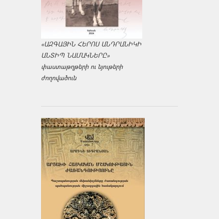
«ԱԶԳԱՅԻՆ ՀԵՐՈՍ ԱՆԴՐԱՆԻԿԻ
ԱՆՏԻՊ ՆԱՄԱԿՆԵՐԸ»
փաստաթղթերի ու նյութերի
ժողովածուն