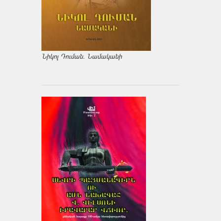
Նիկոլ Դուման. Նամականի