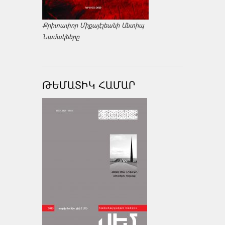
Քրիտափոր Միքայէլեանի Անտիպ
Նամակները
ԹԵՄԱՏԻԿ ՀԱՄԱՐ