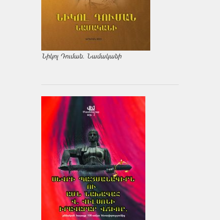
Նիկոլ Դուման. Նամականի