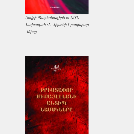
Սեվրի Պայմանագիրն ու ԱՄՆ
Նախագահ Վ. Վիլսոնի Իրավարար
Վճիռը