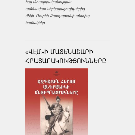
հայ մտավորականության
ամենավառ ներկայացուցիչներից
մեկի՝ Ռուբեն Զարդարյանի անտիպ
նամակներ
«ՎԷՄ»Ի ՄԱՏԵՆԱՇԱՐԻ
ՀՐԱՏԱՐԱԿՈՒԹՅՈՒՆՆԵՐԸ