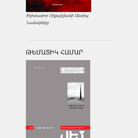
Քրիտափոր Միքայէլեանի Անտիպ
Նամակները
ԹԵՄԱՏԻԿ ՀԱՄԱՐ