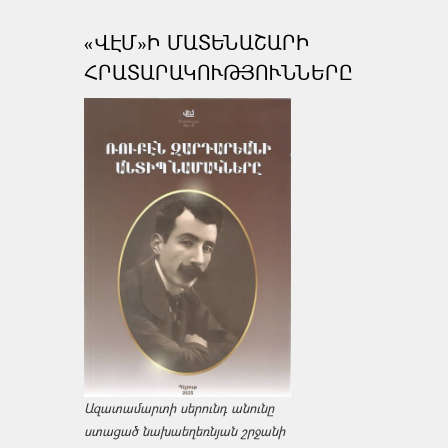
«ՎԷՄ»Ի ՄԱՏԵՆԱՇԱՐԻ
ՀՐԱՏԱՐԱԿՈՒԹՅՈՒՆՆԵՐԸ
Ազատամարտի սերունդ անունը
ստացած նախաեղեռնյան շրջանի