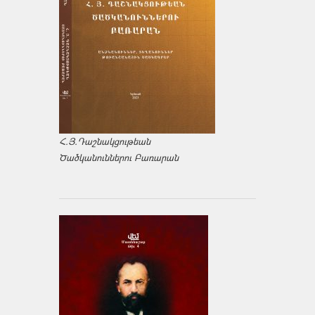
Հ.Յ.Դաշնակցութեան
Ծածկանուններու Բառարան