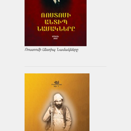
Ռոստոմի Անտիպ Նամակները