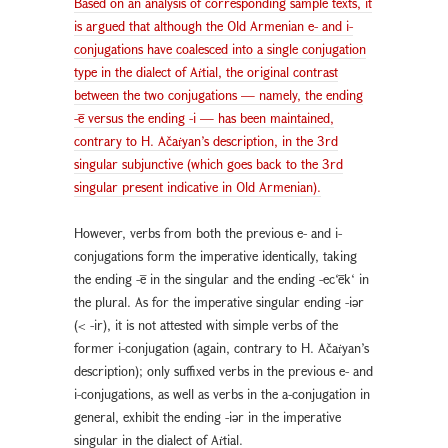
Based on an analysis of corresponding sample texts, it
is argued that although the Old Armenian e- and i-
conjugations have coalesced into a single conjugation
type in the dialect of Aṙtial, the original contrast
between the two conjugations — namely, the ending
-ē versus the ending -i — has been maintained,
contrary to H. Ačaṙyan’s description, in the 3rd
singular subjunctive (which goes back to the 3rd
singular present indicative in Old Armenian).
However, verbs from both the previous e- and i-
conjugations form the imperative identically, taking
the ending -ē in the singular and the ending -ec‘ēk‘ in
the plural. As for the imperative singular ending -iәr
(< -ir), it is not attested with simple verbs of the
former i-conjugation (again, contrary to H. Ačaṙyan’s
description); only suffixed verbs in the previous e- and
i-conjugations, as well as verbs in the a-conjugation in
general, exhibit the ending -iәr in the imperative
singular in the dialect of Aṙtial.