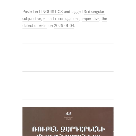
Posted in
LINGUISTICS
and tagged
3rd singular
subjunctive
,
e- and i- conjugations
,
imperative
,
the
dialect of Aṙtial
on
2026-01-04
.