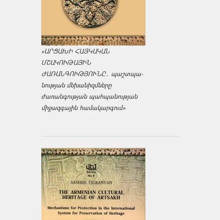
«ԱՐՑԱԽԻ ՀԱՅԿԱԿԱՆ
ՄՇԱԿՈՒԹԱՅԻՆ
ԺԱՌԱՆԳՈՒԹՅՈՒՆԸ․ պաշտպա­
նության մեխանիզմները
ժառանգության պահպանության
միջազ­գային համակարգում»