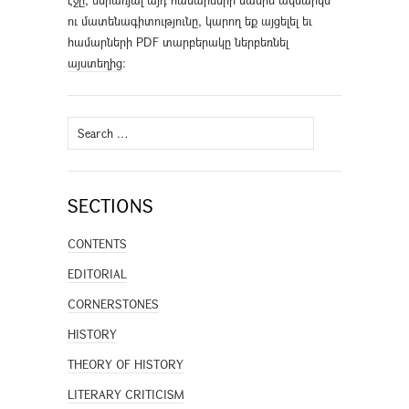
էջը, ներառյալ այդ համարների մասին ակնարկն
ու մատենագիտությունը, կարող եք այցելել եւ
համարների PDF տարբերակը ներբեռնել
այստեղից
։
Search
for:
SECTIONS
CONTENTS
EDITORIAL
CORNERSTONES
HISTORY
THEORY OF HISTORY
LITERARY CRITICISM