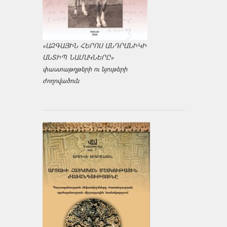
«ԱԶԳԱՅԻՆ ՀԵՐՈՍ ԱՆԴՐԱՆԻԿԻ
ԱՆՏԻՊ ՆԱՄԱԿՆԵՐԸ»
փաստաթղթերի ու նյութերի
ժողովածուն