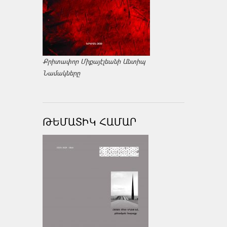
Քրիտափոր Միքայէլեանի Անտիպ
Նամակները
ԹԵՄԱՏԻԿ ՀԱՄԱՐ