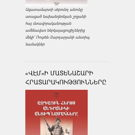
Ազատամարտի սերունդ անունը
ստացած նախաեղեռնյան շրջանի
հայ մտավորականության
ամենավառ ներկայացուցիչներից
մեկի՝ Ռուբեն Զարդարյանի անտիպ
նամակներ
«ՎԷՄ»Ի ՄԱՏԵՆԱՇԱՐԻ
ՀՐԱՏԱՐԱԿՈՒԹՅՈՒՆՆԵՐԸ