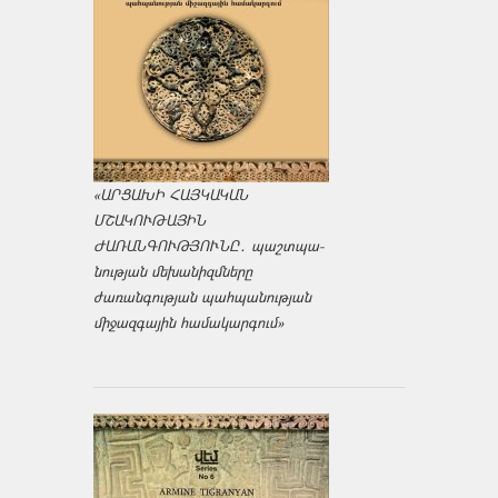
«ԱՐՑԱԽԻ ՀԱՅԿԱԿԱՆ
ՄՇԱԿՈՒԹԱՅԻՆ
ԺԱՌԱՆԳՈՒԹՅՈՒՆԸ․ պաշտպա­
նության մեխանիզմները
ժառանգության պահպանության
միջազ­գային համակարգում»