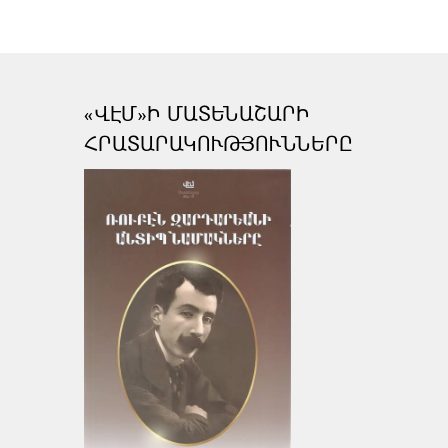
«ՎԷՄ»Ի ՄԱՏԵՆԱՇԱՐԻ
ՀՐԱՏԱՐԱԿՈՒԹՅՈՒՆՆԵՐԸ