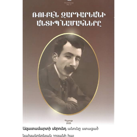
Ազատամարտի սերունդ
անունը ստացած
նախաեղեռնյան շրջանի հայ