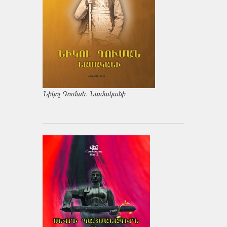
Նիկոլ Դուման. Նամականի