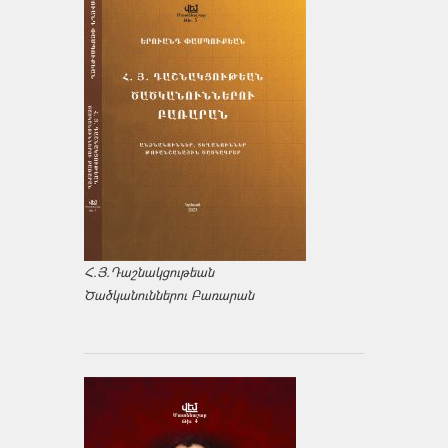
Հ.Յ.Դաշնակցութեան
Ծածկանուններու Բառարան