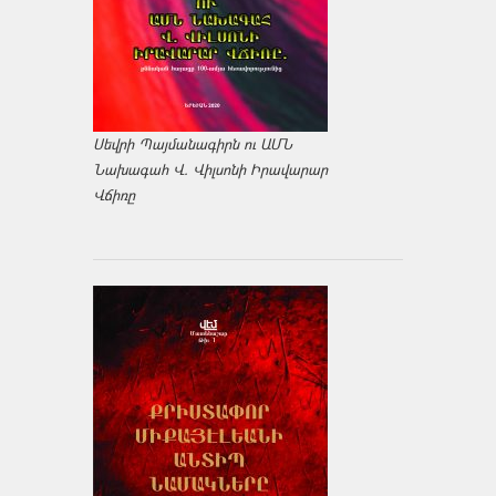
Սեվրի Պայմանագիրն ու ԱՄՆ
Նախագահ Վ. Վիլսոնի Իրավարար
Վճիռը