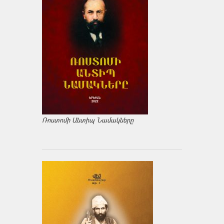
Ռոստոմի Անտիպ Նամակները