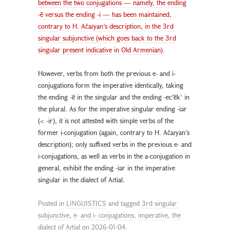
between the two conjugations — namely, the ending
-ē versus the ending -i — has been maintained,
contrary to H. Ačaṙyan’s description, in the 3rd
singular subjunctive (which goes back to the 3rd
singular present indicative in Old Armenian).
However, verbs from both the previous e- and i-
conjugations form the imperative identically, taking
the ending -ē in the singular and the ending -ec‘ēk‘ in
the plural. As for the imperative singular ending -iәr
(< -ir), it is not attested with simple verbs of the
former i-conjugation (again, contrary to H. Ačaṙyan’s
description); only suffixed verbs in the previous e- and
i-conjugations, as well as verbs in the a-conjugation in
general, exhibit the ending -iәr in the imperative
singular in the dialect of Aṙtial.
Posted in
LINGUISTICS
and tagged
3rd singular
subjunctive
,
e- and i- conjugations
,
imperative
,
the
dialect of Aṙtial
on
2026-01-04
.