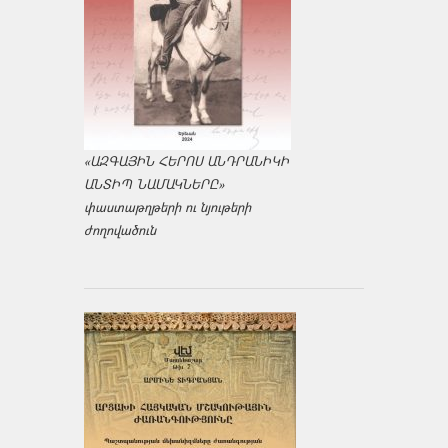
«ԱԶԳԱՅԻՆ ՀԵՐՈՍ ԱՆԴՐԱՆԻԿԻ
ԱՆՏԻՊ ՆԱՄԱԿՆԵՐԸ»
փաստաթղթերի ու նյութերի
ժողովածուն