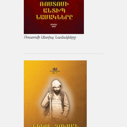
Ռոստոմի Անտիպ Նամակները