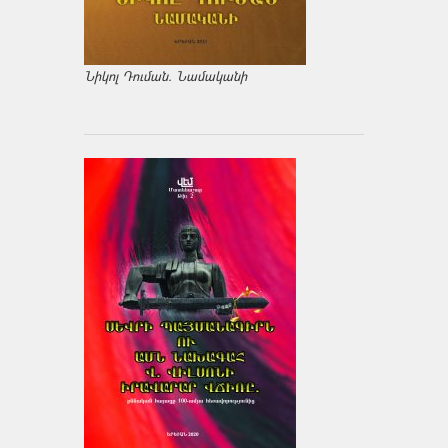
Նիկոլ Դուման. Նամականի