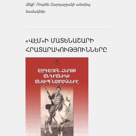
մեկի՝ Ռուբեն Զարդարյանի անտիպ
նամակներ
«ՎԷՄ»Ի ՄԱՏԵՆԱՇԱՐԻ
ՀՐԱՏԱՐԱԿՈՒԹՅՈՒՆՆԵՐԸ