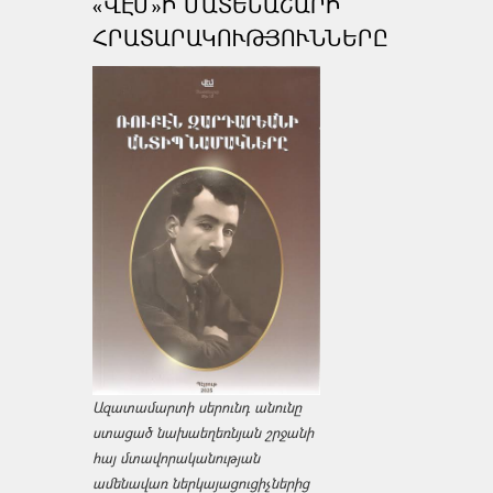
«ՎԷՄ»Ի ՄԱՏԵՆԱՇԱՐԻ
ՀՐԱՏԱՐԱԿՈՒԹՅՈՒՆՆԵՐԸ
Ազատամարտի սերունդ անունը
ստացած նախաեղեռնյան շրջանի
հայ մտավորականության
ամենավառ ներկայացուցիչներից