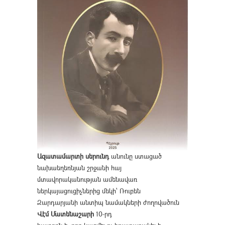
Ազատամարտի սերունդ
անունը ստացած
նախաեղեռնյան շրջանի հայ
մտավորականության ամենավառ
ներկայացուցիչներից մեկի՝ Ռուբեն
Զարդարյանի անտիպ նամակների ժողովածուն
Վէմ Մատենաշարի
10-րդ