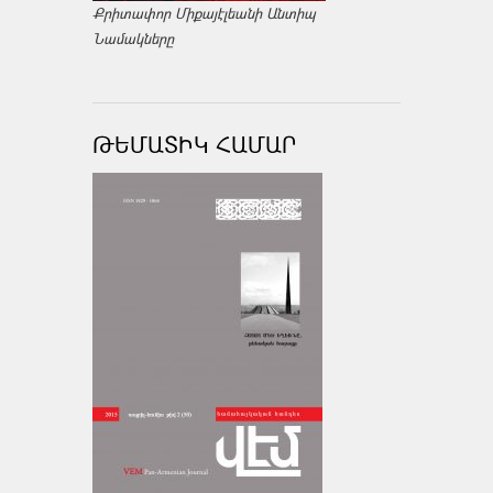
Քրիտափոր Միքայէլեանի Անտիպ
Նամակները
ԹԵՄԱՏԻԿ ՀԱՄԱՐ