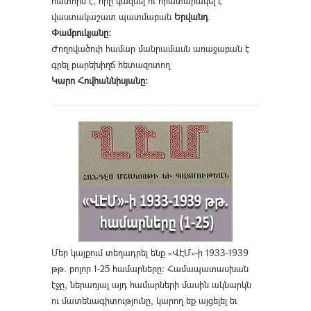
հատորն է, որը կազմել ու հրատարակել է
վաստակաշատ պատմաբան
Երվանդ
Փամբուկյանը։
Ժողովածուի համար մանրամասն առաջաբան է
գրել բարեխիղճ հետազոտող
Կարո Հովհաննիսյանը։
Մեր կայքում տեղադրել ենք «ՎԷՄ»-ի 1933-1939
թթ. բոլոր 1-25 համարները։ Համապատասխան
էջը, ներառյալ այդ համարների մասին ակնարկն
ու մատենագիտությունը, կարող եք այցելել եւ