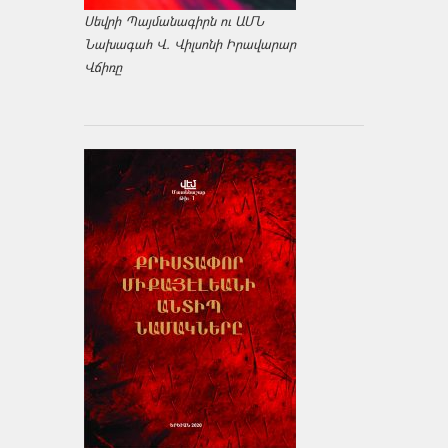
Սեվրի Պայմանագիրն ու ԱՄՆ
Նախագահ Վ. Վիլսոնի Իրավարար
Վճիռը