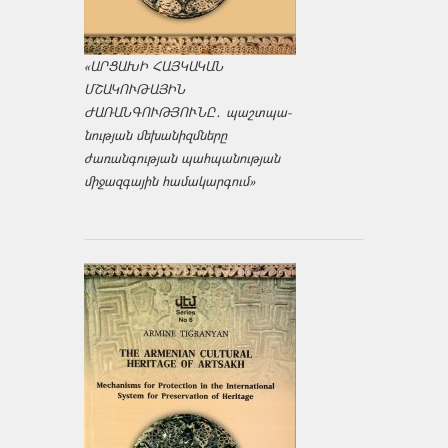
«ԱՐՑԱԽԻ ՀԱՅԿԱԿԱՆ
ՄՇԱԿՈՒԹԱՅԻՆ
ԺԱՌԱՆԳՈՒԹՅՈՒՆԸ․ պաշտպա­
նության մեխանիզմները
ժառանգության պահպանության
միջազ­գային համակարգում»