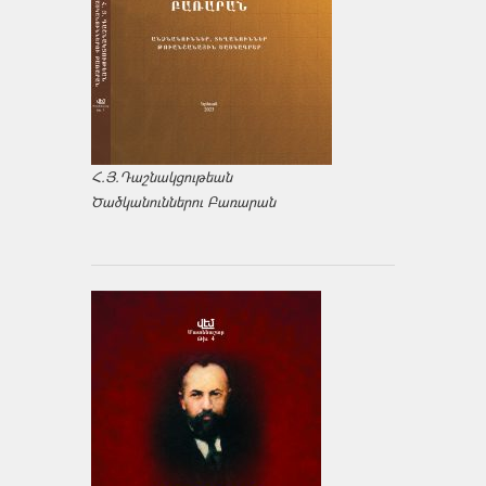
Հ.Յ.Դաշնակցութեան
Ծածկանուններու Բառարան