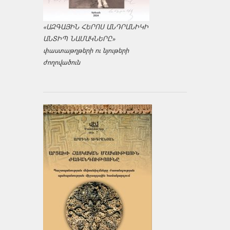
«ԱԶԳԱՅԻՆ ՀԵՐՈՍ ԱՆԴՐԱՆԻԿԻ
ԱՆՏԻՊ ՆԱՄԱԿՆԵՐԸ»
փաստաթղթերի ու նյութերի
ժողովածուն