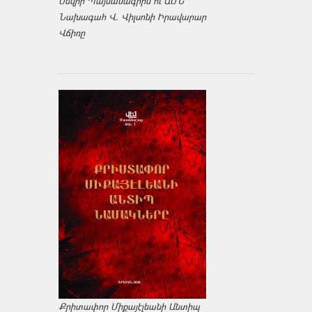
Սեվրի Պայմանագիրն ու ԱՄՆ
Նախագահ Վ. Վիլսոնի Իրավարար
Վճիռը
Քրիտափոր Միքայէլեանի Անտիպ