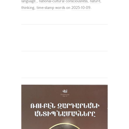
language.
,
national-cultural consciousness
,
nature
,
thinking
,
time-stamp words
on
2025-10-09
.