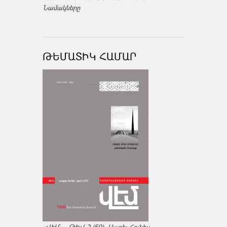
Նամակները
ԹԵՄԱՏԻԿ ՀԱՄԱՐ