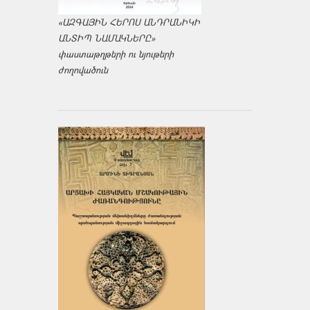
«ԱԶԳԱՅԻՆ ՀԵՐՈՍ ԱՆԴՐԱՆԻԿԻ
ԱՆՏԻՊ ՆԱՄԱԿՆԵՐԸ»
փաստաթղթերի ու նյութերի
ժողովածուն