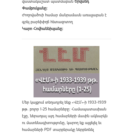
վաստակաշատ պատմաբան
Երվանդ
Փամբուկյանը։
Ժողովածուի համար մանրամասն առաջաբան է
գրել բարեխիղճ հետազոտող
Կարո Հովհաննիսյանը։
Մեր կայքում տեղադրել ենք «ՎԷՄ»-ի 1933-1939
թթ. բոլոր 1-25 համարները։ Համապատասխան
էջը, ներառյալ այդ համարների մասին ակնարկն
ու մատենագիտությունը, կարող եք այցելել եւ
համարների PDF տարբերակը ներբեռնել