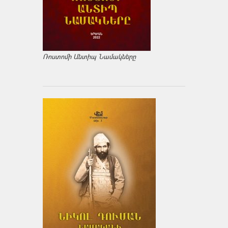
Ռոստոմի Անտիպ Նամակները