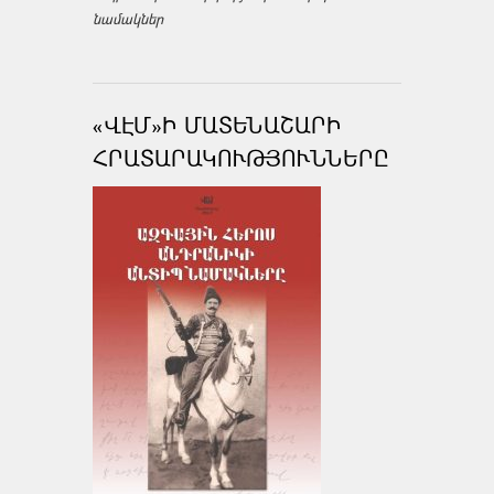
նամակներ
«ՎԷՄ»Ի ՄԱՏԵՆԱՇԱՐԻ
ՀՐԱՏԱՐԱԿՈՒԹՅՈՒՆՆԵՐԸ