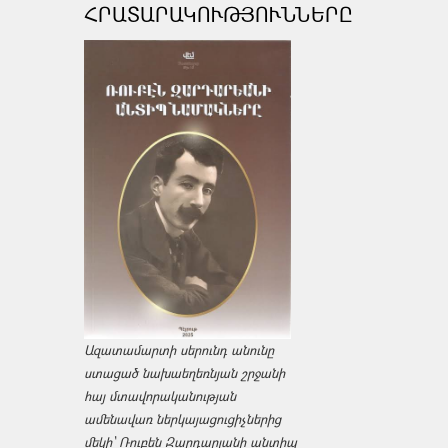
ՀՐԱՏԱՐԱԿՈՒԹՅՈՒՆՆԵՐԸ
Ազատամարտի սերունդ անունը
ստացած նախաեղեռնյան շրջանի
հայ մտավորականության
ամենավառ ներկայացուցիչներից
մեկի՝ Ռուբեն Զարդարյանի անտիպ