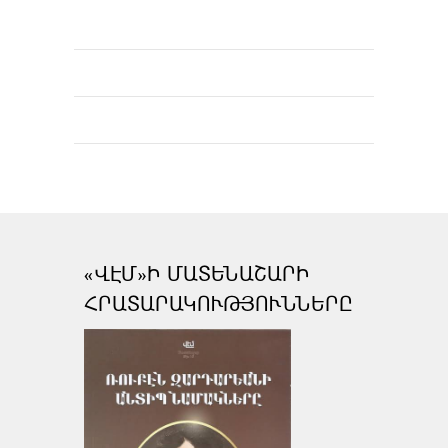
«ՎԷՄ»Ի ՄԱՏԵՆԱՇԱՐԻ
ՀՐԱՏԱՐԱԿՈՒԹՅՈՒՆՆԵՐԸ