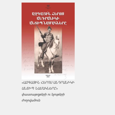
«ԱԶԳԱՅԻՆ ՀԵՐՈՍ ԱՆԴՐԱՆԻԿԻ
ԱՆՏԻՊ ՆԱՄԱԿՆԵՐԸ»
փաստաթղթերի ու նյութերի
ժողովածուն