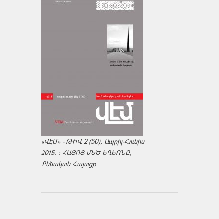
«ՎԷՄ» - ԹԻՎ 2 (50), Ապրիլ-Հունիս
2015. : ՀԱՅՈՑ ՄԵԾ ԵՂԵՌՆԸ,
Քննական Հայացք