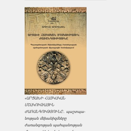
«ԱՐՑԱԽԻ ՀԱՅԿԱԿԱՆ
ՄՇԱԿՈՒԹԱՅԻՆ
ԺԱՌԱՆԳՈՒԹՅՈՒՆԸ․ պաշտպա­
նության մեխանիզմները
ժառանգության պահպանության