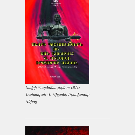
Սեվրի Պայմանագիրն ու ԱՄՆ
Նախագահ Վ. Վիլսոնի Իրավարար
Վճիռը