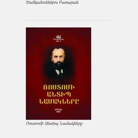
Ծածկանուններու Բառարան
Ռոստոմի Անտիպ Նամակները