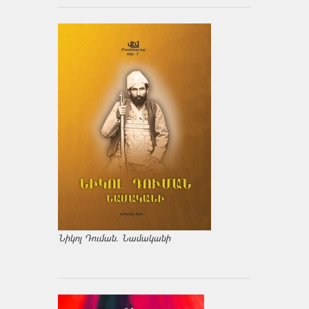
Նիկոլ Դուման. Նամականի