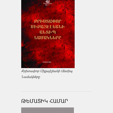
Քրիտափոր Միքայէլեանի Անտիպ
Նամակները
ԹԵՄԱՏԻԿ ՀԱՄԱՐ