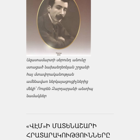
Ազատամարտի սերունդ անունը
ստացած նախաեղեռնյան շրջանի
հայ մտավորականության
ամենավառ ներկայացուցիչներից
մեկի՝ Ռուբեն Զարդարյանի անտիպ
նամակներ
«ՎԷՄ»Ի ՄԱՏԵՆԱՇԱՐԻ
ՀՐԱՏԱՐԱԿՈՒԹՅՈՒՆՆԵՐԸ