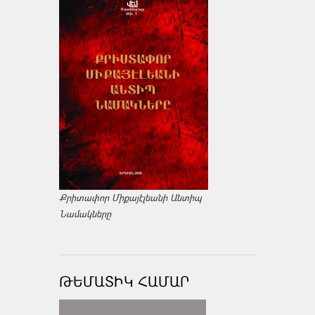
Քրիտափոր Միքայէլեանի Անտիպ
Նամակները
ԹԵՄԱՏԻԿ ՀԱՄԱՐ