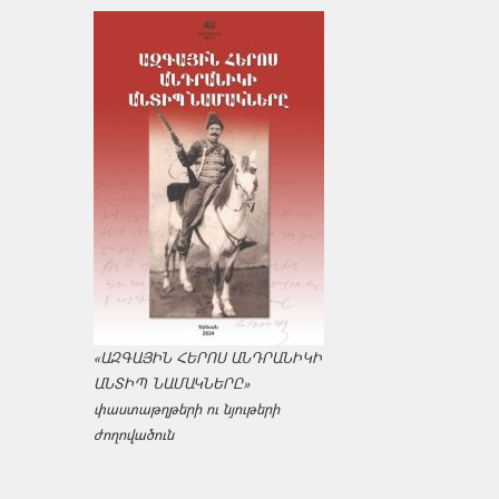
«ԱԶԳԱՅԻՆ ՀԵՐՈՍ ԱՆԴՐԱՆԻԿԻ
ԱՆՏԻՊ ՆԱՄԱԿՆԵՐԸ»
փաստաթղթերի ու նյութերի
ժողովածուն