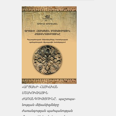
«ԱՐՑԱԽԻ ՀԱՅԿԱԿԱՆ
ՄՇԱԿՈՒԹԱՅԻՆ
ԺԱՌԱՆԳՈՒԹՅՈՒՆԸ․ պաշտպա­
նության մեխանիզմները
ժառանգության պահպանության