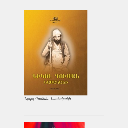
Նիկոլ Դուման. Նամականի