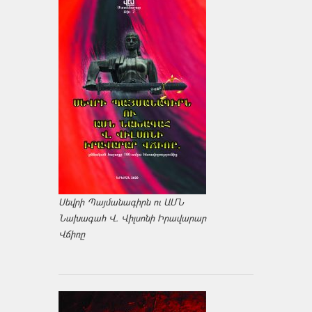
Սեվրի Պայմանագիրն ու ԱՄՆ
Նախագահ Վ. Վիլսոնի Իրավարար
Վճիռը