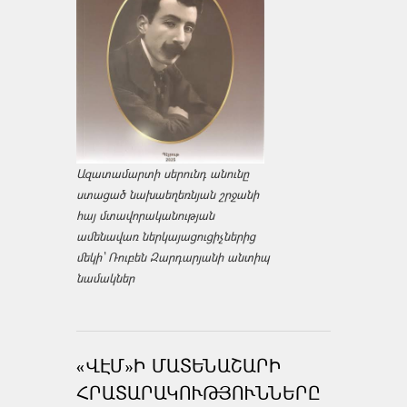
Ազատամարտի սերունդ անունը
ստացած նախաեղեռնյան շրջանի
հայ մտավորականության
ամենավառ ներկայացուցիչներից
մեկի՝ Ռուբեն Զարդարյանի անտիպ
նամակներ
«ՎԷՄ»Ի ՄԱՏԵՆԱՇԱՐԻ
ՀՐԱՏԱՐԱԿՈՒԹՅՈՒՆՆԵՐԸ