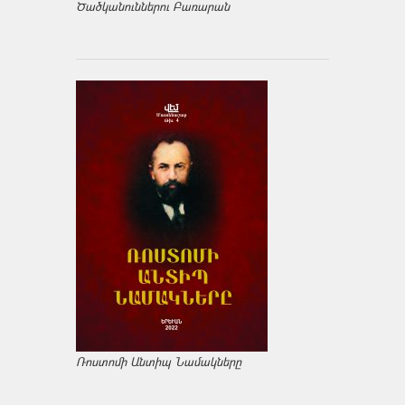
Ծածկանուններու Բառարան
Ռոստոմի Անտիպ Նամակները