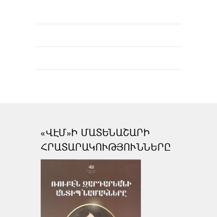
«ՎԷՄ»Ի ՄԱՏԵՆԱՇԱՐԻ
ՀՐԱՏԱՐԱԿՈՒԹՅՈՒՆՆԵՐԸ