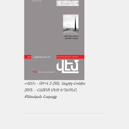
«ՎԷՄ» - ԹԻՎ 2 (50), Ապրիլ-Հունիս
2015. : ՀԱՅՈՑ ՄԵԾ ԵՂԵՌՆԸ,
Քննական Հայացք