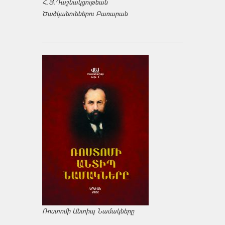
Հ.Յ.Դաշնակցութեան
Ծածկանուններու Բառարան
Ռոստոմի Անտիպ Նամակները