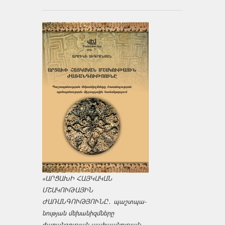
«ԱՐՑԱԽԻ ՀԱՅԿԱԿԱՆ
ՄՇԱԿՈՒԹԱՅԻՆ
ԺԱՌԱՆԳՈՒԹՅՈՒՆԸ․ պաշտպա­
նության մեխանիզմները
ժառանգության պահպանության