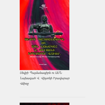
Սեվրի Պայմանագիրն ու ԱՄՆ
Նախագահ Վ. Վիլսոնի Իրավարար
Վճիռը