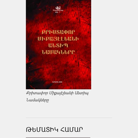
Քրիտափոր Միքայէլեանի Անտիպ
Նամակները
ԹԵՄԱՏԻԿ ՀԱՄԱՐ