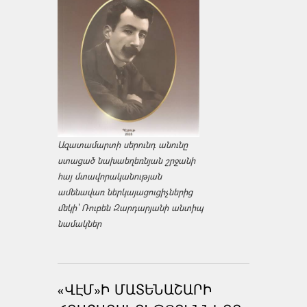
Ազատամարտի սերունդ անունը
ստացած նախաեղեռնյան շրջանի
հայ մտավորականության
ամենավառ ներկայացուցիչներից
մեկի՝ Ռուբեն Զարդարյանի անտիպ
նամակներ
«ՎԷՄ»Ի ՄԱՏԵՆԱՇԱՐԻ