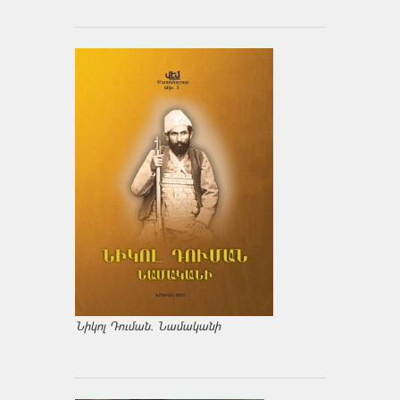
Նիկոլ Դուման. Նամականի