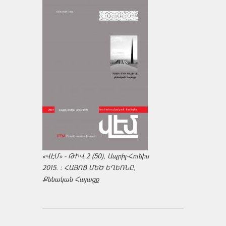
«ՎԷՄ» - ԹԻՎ 2 (50), Ապրիլ-Հունիս
2015. : ՀԱՅՈՑ ՄԵԾ ԵՂԵՌՆԸ,
Քննական Հայացք