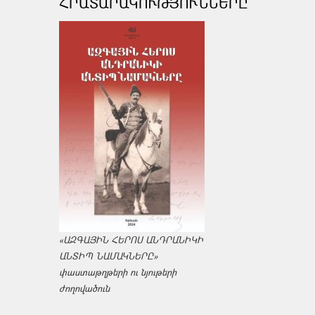
ՀՐԱՏԱՐԱԿՈՒԹՅՈՒՆՆԵՐԸ
«ԱԶԳԱՅԻՆ ՀԵՐՈՍ ԱՆԴՐԱՆԻԿԻ
ԱՆՏԻՊ ՆԱՄԱԿՆԵՐԸ»
փաստաթղթերի ու նյութերի
ժողովածուն