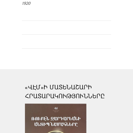
1920
«ՎԷՄ»Ի ՄԱՏԵՆԱՇԱՐԻ
ՀՐԱՏԱՐԱԿՈՒԹՅՈՒՆՆԵՐԸ