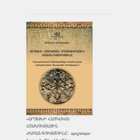
«ԱՐՑԱԽԻ ՀԱՅԿԱԿԱՆ
ՄՇԱԿՈՒԹԱՅԻՆ
ԺԱՌԱՆԳՈՒԹՅՈՒՆԸ․ պաշտպա­