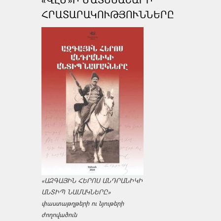
ՀՐԱՏԱՐԱԿՈՒԹՅՈՒՆՆԵՐԸ
«ԱԶԳԱՅԻՆ ՀԵՐՈՍ ԱՆԴՐԱՆԻԿԻ
ԱՆՏԻՊ ՆԱՄԱԿՆԵՐԸ»
փաստաթղթերի ու նյութերի
ժողովածուն