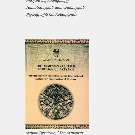
նության մեխանիզմները
ժառանգության պահպանության
միջազ­գային համակարգում»
Armine Tigranyan, "The Armenian