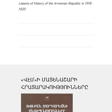
Lessons of History of the Armenian Republic in 1918-
1920
«ՎԷՄ»Ի ՄԱՏԵՆԱՇԱՐԻ
ՀՐԱՏԱՐԱԿՈՒԹՅՈՒՆՆԵՐԸ