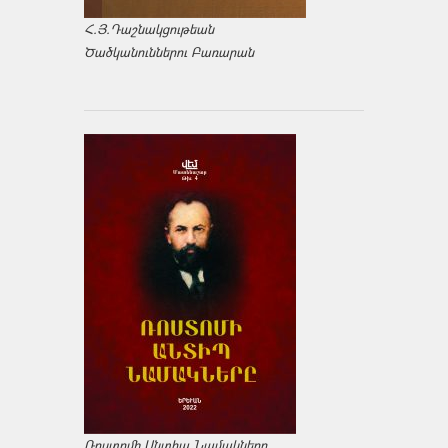
Հ.Յ.Դաշնակցութեան
Ծածկանուններու Բառարան
Ռոստոմի Անտիպ Նամակները