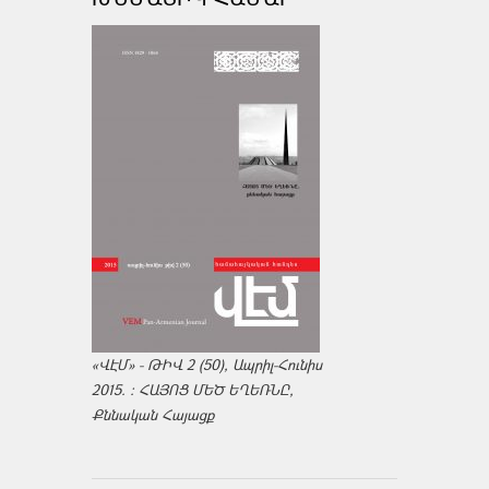
«ՎԷՄ» - ԹԻՎ 2 (50), Ապրիլ-Հունիս
2015. : ՀԱՅՈՑ ՄԵԾ ԵՂԵՌՆԸ,
Քննական Հայացք