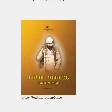
Նիկոլ Դուման. Նամականի