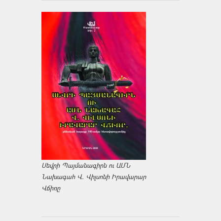
Սեվրի Պայմանագիրն ու ԱՄՆ
Նախագահ Վ. Վիլսոնի Իրավարար
Վճիռը