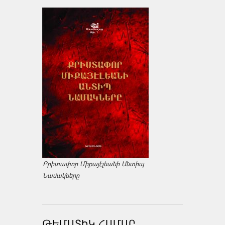
Քրիտափոր Միքայէլեանի Անտիպ
Նամակները
ԹԵՄԱՏԻԿ ՀԱՄԱՐ