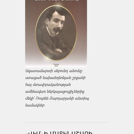
Ազատամարտի սերունդ անունը
ստացած նախաեղեռնյան շրջանի
հայ մտավորականության
ամենավառ ներկայացուցիչներից
մեկի՝ Ռուբեն Զարդարյանի անտիպ
նամակներ
«ՎԷՄ»Ի ՄԱՏԵՆԱՇԱՐԻ