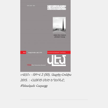
«ՎԷՄ» - ԹԻՎ 2 (50), Ապրիլ-Հունիս
2015. : ՀԱՅՈՑ ՄԵԾ ԵՂԵՌՆԸ,
Քննական Հայացք