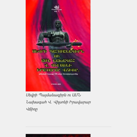
Սեվրի Պայմանագիրն ու ԱՄՆ
Նախագահ Վ. Վիլսոնի Իրավարար
Վճիռը