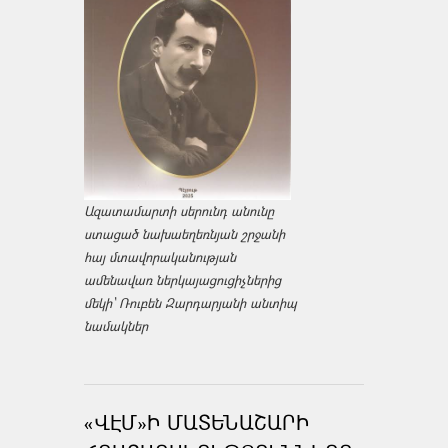
Ազատամարտի սերունդ անունը
ստացած նախաեղեռնյան շրջանի
հայ մտավորականության
ամենավառ ներկայացուցիչներից
մեկի՝ Ռուբեն Զարդարյանի անտիպ
նամակներ
«ՎԷՄ»Ի ՄԱՏԵՆԱՇԱՐԻ