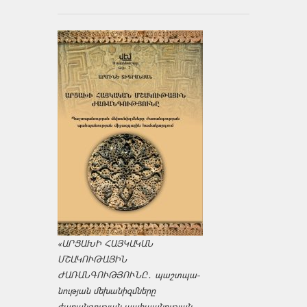
«ԱՐՑԱԽԻ ՀԱՅԿԱԿԱՆ
ՄՇԱԿՈՒԹԱՅԻՆ
ԺԱՌԱՆԳՈՒԹՅՈՒՆԸ․ պաշտպա­
նության մեխանիզմները
ժառանգության պահպանության