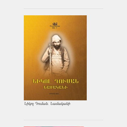
Նիկոլ Դուման. Նամականի