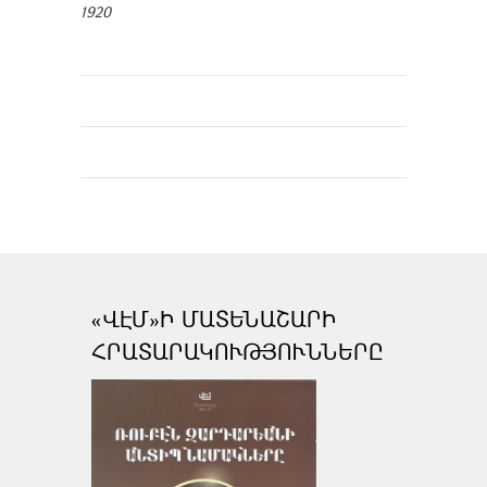
1920
«ՎԷՄ»Ի ՄԱՏԵՆԱՇԱՐԻ
ՀՐԱՏԱՐԱԿՈՒԹՅՈՒՆՆԵՐԸ