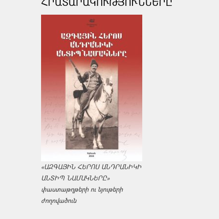
ՀՐԱՏԱՐԱԿՈՒԹՅՈՒՆՆԵՐԸ
«ԱԶԳԱՅԻՆ ՀԵՐՈՍ ԱՆԴՐԱՆԻԿԻ
ԱՆՏԻՊ ՆԱՄԱԿՆԵՐԸ»
փաստաթղթերի ու նյութերի
ժողովածուն