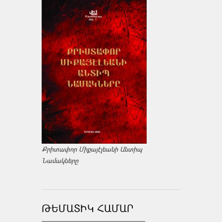
Քրիտափոր Միքայէլեանի Անտիպ
Նամակները
ԹԵՄԱՏԻԿ ՀԱՄԱՐ