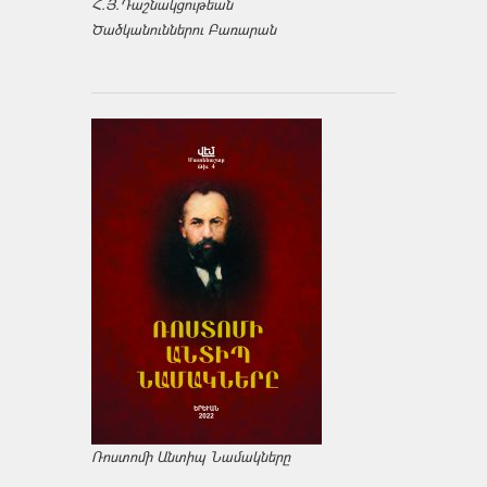
Հ.Յ.Դաշնակցութեան
Ծածկանուններու Բառարան
Ռոստոմի Անտիպ Նամակները