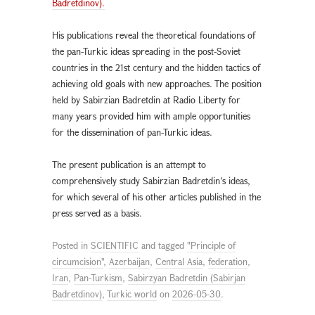
Badretdinov).
His publications reveal the theoretical foundations of
the pan-Turkic ideas spreading in the post-Soviet
countries in the 21st century and the hidden tactics of
achieving old goals with new approaches. The position
held by Sabirzian Badretdin at Radio Liberty for
many years provided him with ample opportunities
for the dissemination of pan-Turkic ideas.
The present publication is an attempt to
comprehensively study Sabirzian Badretdin’s ideas,
for which several of his other articles published in the
press served as a basis.
Posted in
SCIENTIFIC
and tagged
"Principle of
circumcision"
,
Azerbaijan
,
Central Asia
,
federation
,
Iran
,
Pan-Turkism
,
Sabirzyan Badretdin (Sabirjan
Badretdinov)
,
Turkic world
on
2026-05-30
.