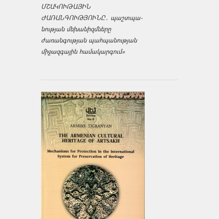
ՄՇԱԿՈՒԹԱՅԻՆ
ԺԱՌԱՆԳՈՒԹՅՈՒՆԸ․ պաշտպա­
նության մեխանիզմները
ժառանգության պահպանության
միջազ­գային համակարգում»