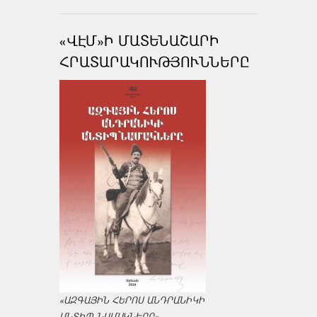
«ՎԷՄ»Ի ՄԱՏԵՆԱՇԱՐԻ
ՀՐԱՏԱՐԱԿՈՒԹՅՈՒՆՆԵՐԸ
«ԱԶԳԱՅԻՆ ՀԵՐՈՍ ԱՆԴՐԱՆԻԿԻ
ԱՆՏԻՊ ՆԱՄԱԿՆԵՐԸ»