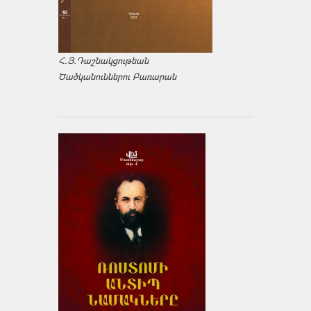
Հ.Յ.Դաշնակցութեան
Ծածկանուններու Բառարան