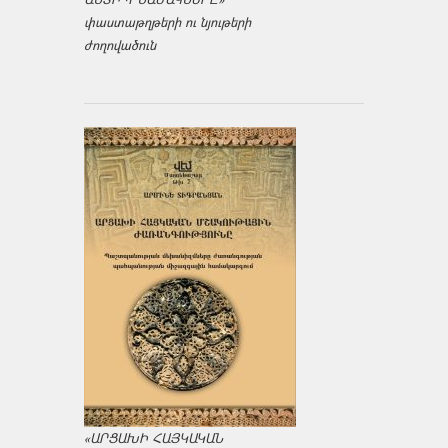
փաստաթղթերի ու նյութերի
ժողովածուն
«ԱՐՑԱԽԻ ՀԱՅԿԱԿԱՆ