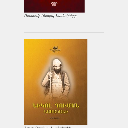
Ռոստոմի Անտիպ Նամակները