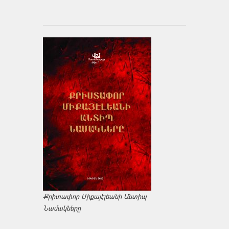
Քրիտափոր Միքայէլեանի Անտիպ
Նամակները