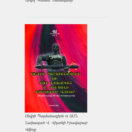
Նիկոլ Դուման. Նամականի
Սեվրի Պայմանագիրն ու ԱՄՆ
Նախագահ Վ. Վիլսոնի Իրավարար
Վճիռը