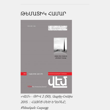
ԹԵՄԱՏԻԿ ՀԱՄԱՐ
«ՎԷՄ» - ԹԻՎ 2 (50), Ապրիլ-Հունիս
2015. : ՀԱՅՈՑ ՄԵԾ ԵՂԵՌՆԸ,
Քննական Հայացք