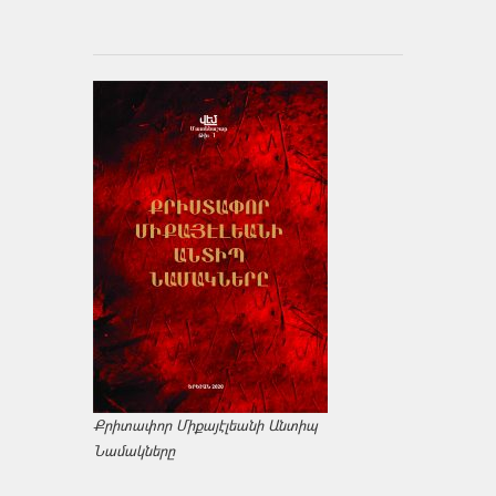
Քրիտափոր Միքայէլեանի Անտիպ
Նամակները