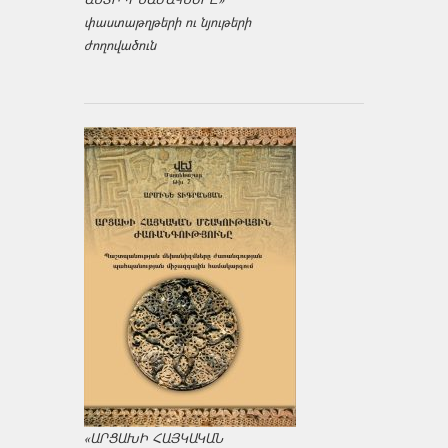
փաստաթղթերի ու նյութերի
ժողովածուն
«ԱՐՑԱԽԻ ՀԱՅԿԱԿԱՆ