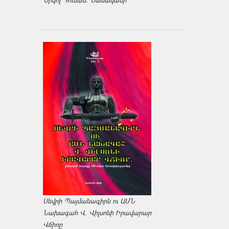
Նիկոլ Դուման. Նամականի
Սեվրի Պայմանագիրն ու ԱՄՆ
Նախագահ Վ. Վիլսոնի Իրավարար
Վճիռը