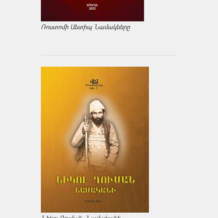
Ռոստոմի Անտիպ Նամակները