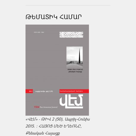
ԹԵՄԱՏԻԿ ՀԱՄԱՐ
«ՎԷՄ» - ԹԻՎ 2 (50), Ապրիլ-Հունիս
2015. : ՀԱՅՈՑ ՄԵԾ ԵՂԵՌՆԸ,
Քննական Հայացք