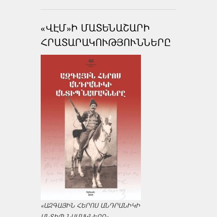
«ՎԷՄ»Ի ՄԱՏԵՆԱՇԱՐԻ
ՀՐԱՏԱՐԱԿՈՒԹՅՈՒՆՆԵՐԸ
«ԱԶԳԱՅԻՆ ՀԵՐՈՍ ԱՆԴՐԱՆԻԿԻ
ԱՆՏԻՊ ՆԱՄԱԿՆԵՐԸ»