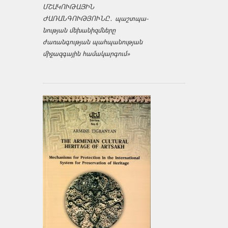
ՄՇԱԿՈՒԹԱՅԻՆ
ԺԱՌԱՆԳՈՒԹՅՈՒՆԸ․ պաշտպա­
նության մեխանիզմները
ժառանգության պահպանության
միջազ­գային համակարգում»