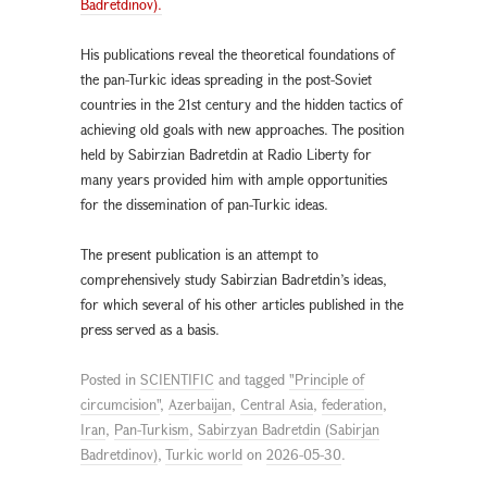
Badretdinov).
His publications reveal the theoretical foundations of
the pan-Turkic ideas spreading in the post-Soviet
countries in the 21st century and the hidden tactics of
achieving old goals with new approaches. The position
held by Sabirzian Badretdin at Radio Liberty for
many years provided him with ample opportunities
for the dissemination of pan-Turkic ideas.
The present publication is an attempt to
comprehensively study Sabirzian Badretdin’s ideas,
for which several of his other articles published in the
press served as a basis.
Posted in
SCIENTIFIC
and tagged
"Principle of
circumcision"
,
Azerbaijan
,
Central Asia
,
federation
,
Iran
,
Pan-Turkism
,
Sabirzyan Badretdin (Sabirjan
Badretdinov)
,
Turkic world
on
2026-05-30
.