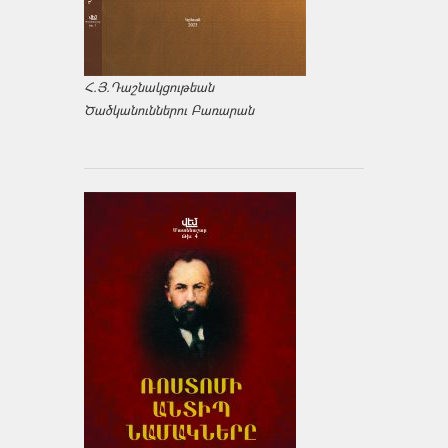
Հ.Յ.Դաշնակցութեան
Ծածկանուններու Բառարան