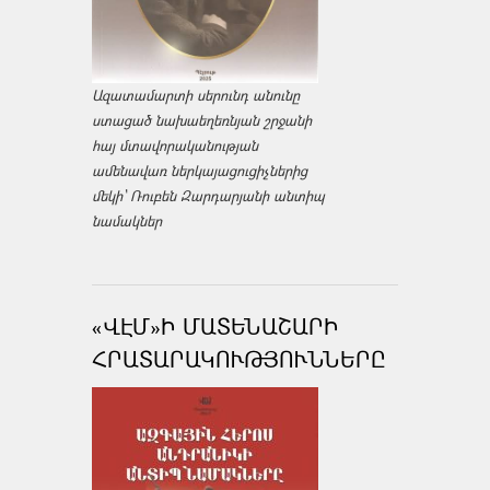
Ազատամարտի սերունդ անունը
ստացած նախաեղեռնյան շրջանի
հայ մտավորականության
ամենավառ ներկայացուցիչներից
մեկի՝ Ռուբեն Զարդարյանի անտիպ
նամակներ
«ՎԷՄ»Ի ՄԱՏԵՆԱՇԱՐԻ
ՀՐԱՏԱՐԱԿՈՒԹՅՈՒՆՆԵՐԸ