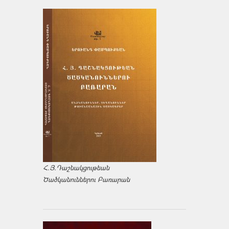
Հ.Յ.Դաշնակցութեան
Ծածկանուններու Բառարան