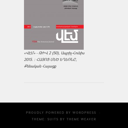
«ՎԷՄ» - ԹԻՎ 2 (50), Ապրիլ-Հունիս
2015. : ՀԱՅՈՑ ՄԵԾ ԵՂԵՌՆԸ,
Քննական Հայացք
PROUDLY POWERED BY
WORDPRESS
·
THEME: SUITS BY
THEME WEAVER