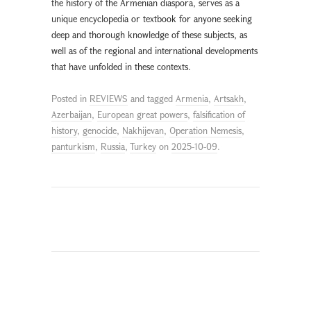
the history of the Armenian diaspora, serves as a
unique encyclopedia or textbook for anyone seeking
deep and thorough knowledge of these subjects, as
well as of the regional and international developments
that have unfolded in these contexts.
Posted in
REVIEWS
and tagged
Armenia
,
Artsakh
,
Azerbaijan
,
European great powers
,
falsification of
history
,
genocide
,
Nakhijevan
,
Operation Nemesis
,
panturkism
,
Russia
,
Turkey
on
2025-10-09
.