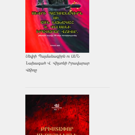
Սեվրի Պայմանագիրն ու ԱՄՆ
Նախագահ Վ. Վիլսոնի Իրավարար
Վճիռը