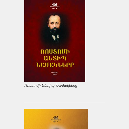
Ռոստոմի Անտիպ Նամակները