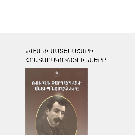
«ՎԷՄ»Ի ՄԱՏԵՆԱՇԱՐԻ
ՀՐԱՏԱՐԱԿՈՒԹՅՈՒՆՆԵՐԸ