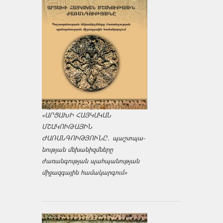
«ԱՐՑԱԽԻ ՀԱՅԿԱԿԱՆ
ՄՇԱԿՈՒԹԱՅԻՆ
ԺԱՌԱՆԳՈՒԹՅՈՒՆԸ․ պաշտպա­
նության մեխանիզմները
ժառանգության պահպանության
միջազ­գային համակարգում»