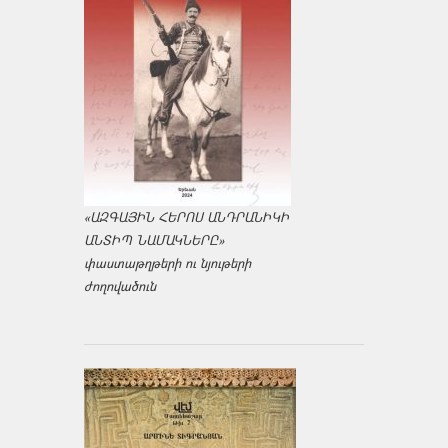
«ԱԶԳԱՅԻՆ ՀԵՐՈՍ ԱՆԴՐԱՆԻԿԻ
ԱՆՏԻՊ ՆԱՄԱԿՆԵՐԸ»
փաստաթղթերի ու նյութերի
ժողովածուն