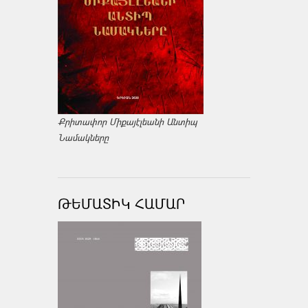
Քրիտափոր Միքայէլեանի Անտիպ
Նամակները
ԹԵՄԱՏԻԿ ՀԱՄԱՐ