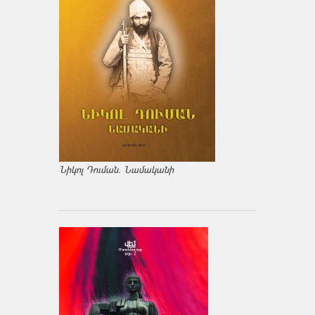
Նիկոլ Դուման. Նամականի