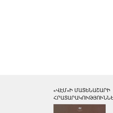
«ՎԷՄ»Ի ՄԱՏԵՆԱՇԱՐԻ
ՀՐԱՏԱՐԱԿՈՒԹՅՈՒՆՆ