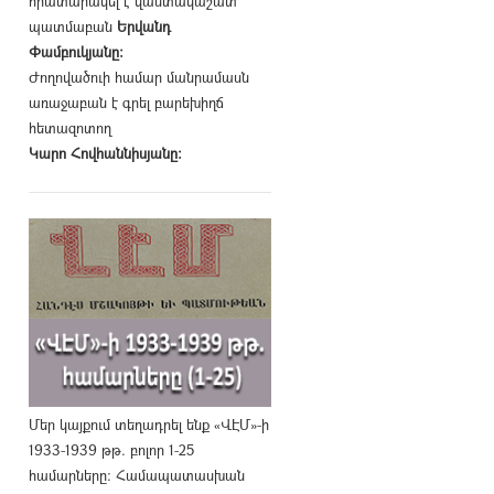
հրատարակել է վաստակաշատ
պատմաբան
Երվանդ
Փամբուկյանը։
Ժողովածուի համար մանրամասն
առաջաբան է գրել բարեխիղճ
հետազոտող
Կարո Հովհաննիսյանը։
Մեր կայքում տեղադրել ենք «ՎԷՄ»-ի
1933-1939 թթ. բոլոր 1-25
համարները։ Համապատասխան