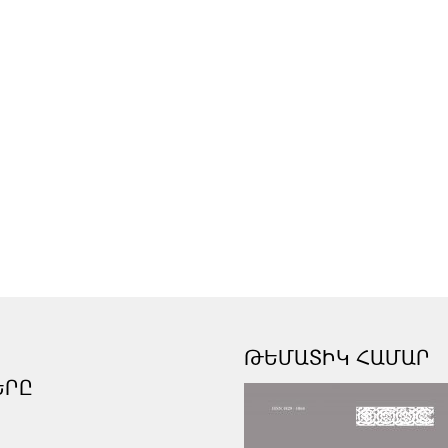
ԹԵՄԱՏԻԿ ՀԱՄԱՐ
ԵՐԸ