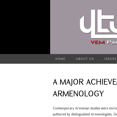
HOME
ABOUT US
ISSUES
A MAJOR ACHIEV
ARMENOLOGY
Contemporary Armenian studies were enrich
authored by distinguished Armenologists, 