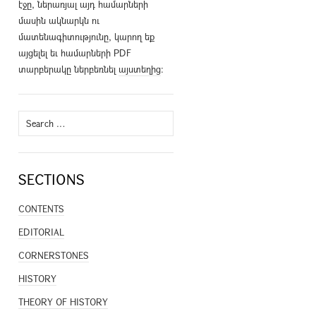
էջը, ներառյալ այդ համարների
մասին ակնարկն ու
մատենագիտությունը, կարող եք
այցելել եւ համարների PDF
տարբերակը ներբեռնել
այստեղից
։
Search
for:
SECTIONS
CONTENTS
EDITORIAL
CORNERSTONES
HISTORY
THEORY OF HISTORY