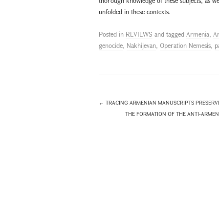
thorough knowledge of these subjects, as wel
unfolded in these contexts.
Posted in
REVIEWS
and tagged
Armenia
,
A
genocide
,
Nakhijevan
,
Operation Nemesis
,
p
←
TRACING ARMENIAN MANUSCRIPTS PRESERV
THE FORMATION OF THE ANTI-ARMEN