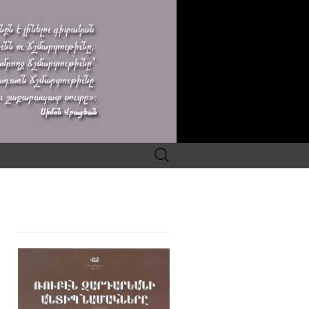
Search
for: