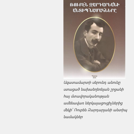
Ազատամարտի սերունդ անունը
ստացած նախաեղեռնյան շրջանի
հայ մտավորականության
ամենավառ ներկայացուցիչներից
մեկի՝ Ռուբեն Զարդարյանի անտիպ
նամակներ