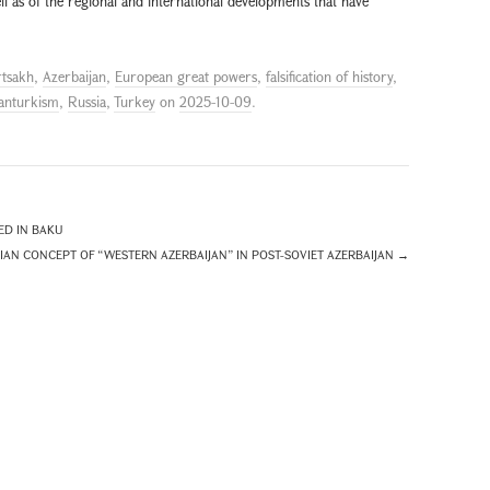
l as of the regional and international developments that have
rtsakh
,
Azerbaijan
,
European great powers
,
falsification of history
,
anturkism
,
Russia
,
Turkey
on
2025-10-09
.
ED IN BAKU
IAN CONCEPT OF “WESTERN AZERBAIJAN” IN POST-SOVIET AZERBAIJAN
→