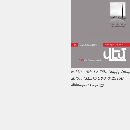
«ՎԷՄ» - ԹԻՎ 2 (50), Ապրիլ-Հուն
2015. : ՀԱՅՈՑ ՄԵԾ ԵՂԵՌՆԸ,
Քննական Հայացք