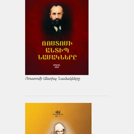
Ռոստոմի Անտիպ Նամակները