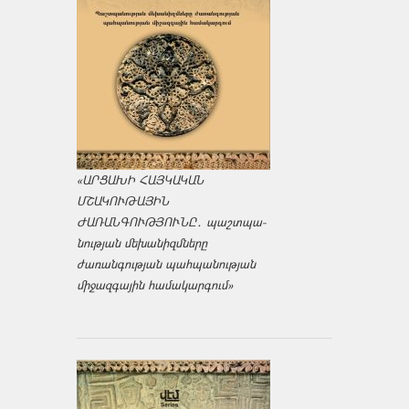
«ԱՐՑԱԽԻ ՀԱՅԿԱԿԱՆ
ՄՇԱԿՈՒԹԱՅԻՆ
ԺԱՌԱՆԳՈՒԹՅՈՒՆԸ․ պաշտպա­
նության մեխանիզմները
ժառանգության պահպանության
միջազ­գային համակարգում»