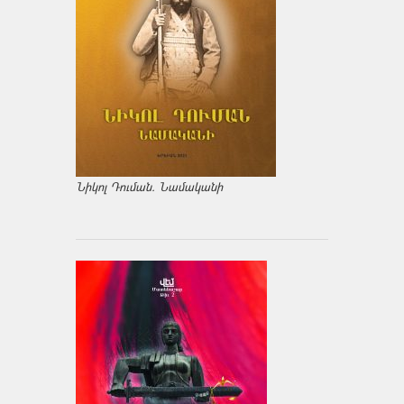
Նիկոլ Դուման. Նամականի