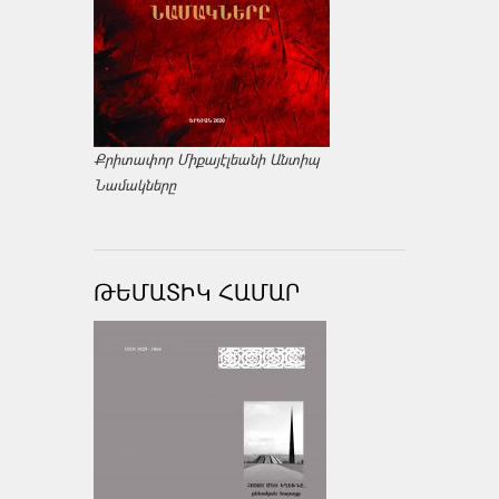
Քրիտափոր Միքայէլեանի Անտիպ
Նամակները
ԹԵՄԱՏԻԿ ՀԱՄԱՐ