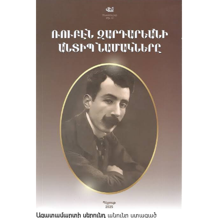
Ազատամարտի սերունդ
անունը ստացած