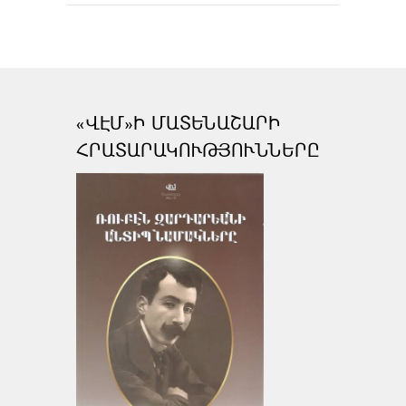
«ՎԷՄ»Ի ՄԱՏԵՆԱՇԱՐԻ
ՀՐԱՏԱՐԱԿՈՒԹՅՈՒՆՆԵՐԸ