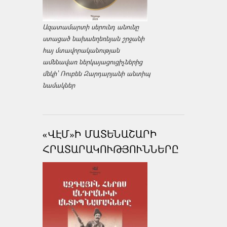
Ազատամարտի սերունդ անունը
ստացած նախաեղեռնյան շրջանի
հայ մտավորականության
ամենավառ ներկայացուցիչներից
մեկի՝ Ռուբեն Զարդարյանի անտիպ
նամակներ
«ՎԷՄ»Ի ՄԱՏԵՆԱՇԱՐԻ
ՀՐԱՏԱՐԱԿՈՒԹՅՈՒՆՆԵՐԸ