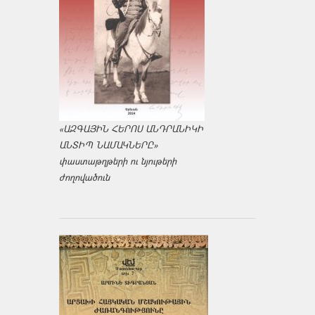
«ԱԶԳԱՅԻՆ ՀԵՐՈՍ ԱՆԴՐԱՆԻԿԻ
ԱՆՏԻՊ ՆԱՄԱԿՆԵՐԸ»
փաստաթղթերի ու նյութերի
ժողովածուն