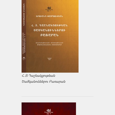
Հ.Յ.Դաշնակցութեան
Ծածկանուններու Բառարան