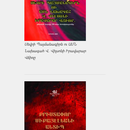
Սեվրի Պայմանագիրն ու ԱՄՆ
Նախագահ Վ. Վիլսոնի Իրավարար
Վճիռը