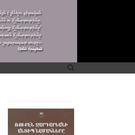
Search
for: