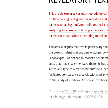
This article explores various methodological
on the challenges of genre classification an
terms such as haytnutʿyun, tesil, and tesilkʿ
analyzing their usage in both primary sourc
terms can create when attempting to define th
The article argues that, while preserving the 
purposes of identification, genre studies be
“apocalypse,” as defined in modern scholarsh
texts that may share thematic elements but di
genre and type of a text contributes to a bet
facilitates comparative analysis with simila
to the study of medieval Armenian revelatory
Posted in
APPENDIX
and tagged
apocalypse
terminology
,
title
,
vision
on
2026-01-04
.