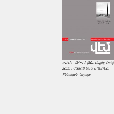
«ՎԷՄ» - ԹԻՎ 2 (50), Ապրիլ-Հուն
2015. : ՀԱՅՈՑ ՄԵԾ ԵՂԵՌՆԸ,
Քննական Հայացք