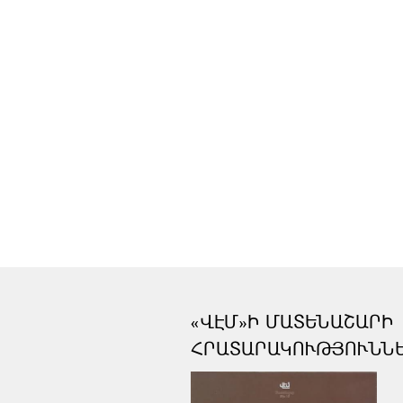
«ՎԷՄ»Ի ՄԱՏԵՆԱՇԱՐԻ
ՀՐԱՏԱՐԱԿՈՒԹՅՈՒՆՆ