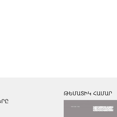
ԹԵՄԱՏԻԿ ՀԱՄԱՐ
ԵՐԸ