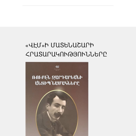
«ՎԷՄ»Ի ՄԱՏԵՆԱՇԱՐԻ
ՀՐԱՏԱՐԱԿՈՒԹՅՈՒՆՆԵՐԸ