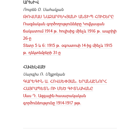
ԱՐԽԻՎ
Ռուբեն Օ. Սահակյան
ԹՈՎՄԱՍ ՆԱԶԱՐԲԵԿՅԱՆԻ ԱՆՏԻՊ ՀՈՒՇԵՐԸ
Ռազմական գործողությունները Կովկասյան
ճակատում 1914 թ. հուլիսից մինչև 1916 թ. ապրիլի
26-ը
Տետր 5 և 6: 1915 թ. օգոստոսի 14-ից մինչև 1915
թ. դեկտեմբերի 31-ը
ՀԱՎԵԼՎԱԾ
Սարգիս Ռ. Մելքոնյան
ԳԱՐԵԳԻՆ Ա. ՀՈՎՍԵՓՅԱՆ. ԵՐԱՆԱՇՆՈՐՀ
ՀԱՅՐԱՊԵՏՆ ՈՒ ՄԵԾ ԳԻՏՆԱԿԱՆԸ
Մաս Դ. Ազգային-հասարակական
գործունեությունը 1914-1917 թթ.