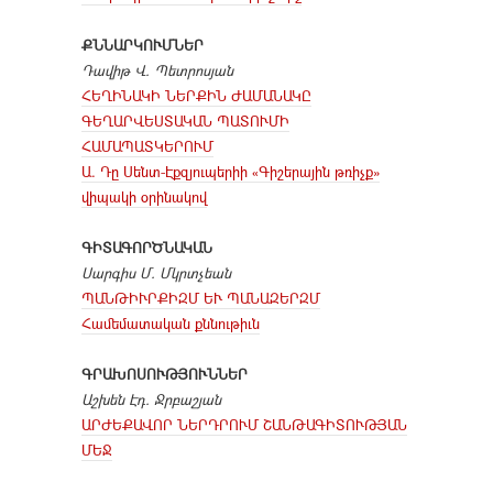
ՔՆՆԱՐԿՈՒՄՆԵՐ
Դավիթ Վ. Պետրոսյան
ՀԵՂԻՆԱԿԻ ՆԵՐՔԻՆ ԺԱՄԱՆԱԿԸ
ԳԵՂԱՐՎԵՍՏԱԿԱՆ ՊԱՏՈՒՄԻ
ՀԱՄԱՊԱՏԿԵՐՈՒՄ
Ա. Դը Սենտ-Էքզյուպերիի «Գիշերային թռիչք»
վիպակի օրինակով
ԳԻՏԱԳՈՐԾՆԱԿԱՆ
Սարգիս Մ. Մկրտչեան
ՊԱՆԹԻՒՐՔԻԶՄ ԵՒ ՊԱՆԱԶԵՐԶՄ
Համեմատական քննութիւն
ԳՐԱԽՈՍՈՒԹՅՈՒՆՆԵՐ
Աշխեն Էդ. Ջրբաշյան
ԱՐԺԵՔԱՎՈՐ ՆԵՐԴՐՈՒՄ ՇԱՆԹԱԳԻՏՈՒԹՅԱՆ
ՄԵՋ