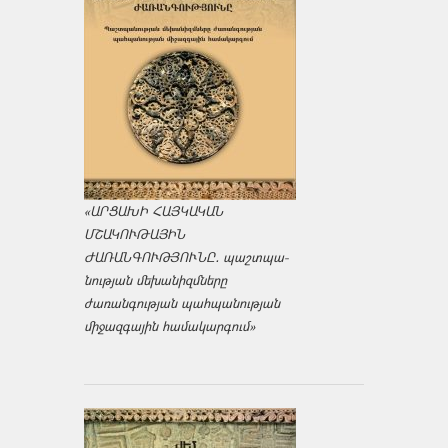
«ԱՐՑԱԽԻ ՀԱՅԿԱԿԱՆ
ՄՇԱԿՈՒԹԱՅԻՆ
ԺԱՌԱՆԳՈՒԹՅՈՒՆԸ․ պաշտպա­
նության մեխանիզմները
ժառանգության պահպանության
միջազ­գային համակարգում»