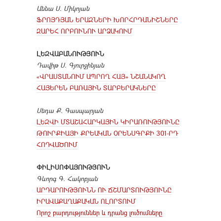
Աննա Ս. Միկոյան
ՖՐՈՅԴՅԱՆ ԵՐԱԶՆԵՐԻ ԽՈՐՀՐԴԱՆԻՇՆԵՐԸ
ԶԱՐԵՀ ՈՐԲՈՒՆՈՒ ԱՐՁԱԿՈՒՄ
ԼԵԶՎԱԲԱՆՈՒԹՅՈՒՆ
Դավիթ Ս. Գյուրջինյան
«ՎՐԱՍՏԱՆՈՒՄ ԱՊՐՈՂ ՀԱՅ» ՆՇԱՆԱԿՈՂ
ՀԱՅԵՐԵՆ ԲԱՌԱՅԻՆ ՏԱՐԲԵՐԱԿՆԵՐԸ
Սեդա Ք. Գասպարյան
ԼԵԶՎԻ ՄՏԱՇԱՀԱՐԿԱՅԻՆ ԿԻՐԱՌՈՒԹՅՈՒՆԸ
ԹՈՒՐՔԻԱՅԻ ՔՐԵԱԿԱՆ ՕՐԵՆՍԳՐՔԻ 301-ՐԴ
ՀՈԴՎԱԾՈՒՄ
ՓԻԼԻՍՈՓԱՅՈՒԹՅՈՒՆ
Գևորգ Գ. Հակոբյան
ԱՐԴԱՐՈՒԹՅՈՒՆՆ ՈՒ ՃՇՄԱՐՏՈՒԹՅՈՒՆԸ
ԻՐԱՎԱՔԱՂԱՔԱԿԱՆ ՈԼՈՐՏՈՒՄ
Որոշ բարդություններ և դրանց լուծումները