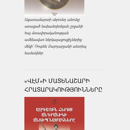
Ազատամարտի սերունդ անունը
ստացած նախաեղեռնյան շրջանի
հայ մտավորականության
ամենավառ ներկայացուցիչներից
մեկի՝ Ռուբեն Զարդարյանի անտիպ
նամակներ
«ՎԷՄ»Ի ՄԱՏԵՆԱՇԱՐԻ
ՀՐԱՏԱՐԱԿՈՒԹՅՈՒՆՆԵՐԸ