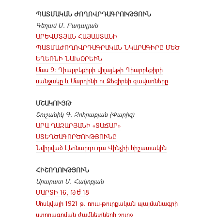
ՊԱՏՄԱԿԱՆ ԺՈՂՈՎՐԴԱԳՐՈՒԹՅՈՒՆ
Գեղամ Մ. Բադալյան
ԱՐԵՎՄՏՅԱՆ ՀԱՅԱՍՏԱՆԻ
ՊԱՏՄԱԺՈՂՈՎՐԴԱԳՐԱԿԱՆ ՆԿԱՐԱԳԻՐԸ ՄԵԾ
ԵՂԵՌՆԻ ՆԱԽՕՐԵԻՆ
Մաս 9: Դիարբեքիրի վիլայեթի Դիարբեքիրի
սանջակը և Մարդինի ու Ջեզիրեի գավառները
ՄՇԱԿՈՒՅԹ
Շուշանիկ Գ. Զոհրաբյան (Փարիզ)
ԱՐԱ ՂԱԶԱՐՅԱՆԻ «ՏԱՃԱՐ»
ՍՏԵՂԾԱԳՈՐԾՈՒԹՅՈՒՆԸ
Նվիրված Լեոնարդո դա Վինչիի հիշատակին
ՀԻՇՈՂՈՒԹՅՈՒՆ
Արարատ Մ. Հակոբյան
ՄԱՐՏԻ 16, ԹԵ՞ 18
Մոսկվայի 1921 թ. ռուս-թուրքական պայմանագրի
ստորագրման ժամկետների շուրջ