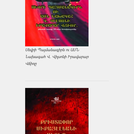
Սեվրի Պայմանագիրն ու ԱՄՆ
Նախագահ Վ. Վիլսոնի Իրավարար
Վճիռը