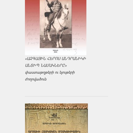
«ԱԶԳԱՅԻՆ ՀԵՐՈՍ ԱՆԴՐԱՆԻԿԻ
ԱՆՏԻՊ ՆԱՄԱԿՆԵՐԸ»
փաստաթղթերի ու նյութերի
ժողովածուն