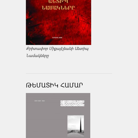
Քրիտափոր Միքայէլեանի Անտիպ
Նամակները
ԹԵՄԱՏԻԿ ՀԱՄԱՐ