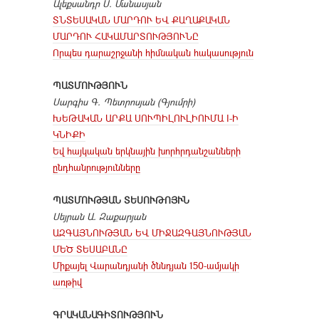
Ալեքսանդր Ս. Մանասյան
ՏՆՏԵՍԱԿԱՆ ՄԱՐԴՈՒ ԵՎ ՔԱՂԱՔԱԿԱՆ
ՄԱՐԴՈՒ ՀԱԿԱՄԱՐՏՈՒԹՅՈՒՆԸ
Որպես դարաշրջանի հիմնական հակասություն
ՊԱՏՄՈՒԹՅՈՒՆ
Սարգիս Գ. Պետրոսյան (Գյումրի)
ԽԵԹԱԿԱՆ ԱՐՔԱ ՍՈՒՊԻԼՈՒԼԻՈՒՄԱ I-Ի
ԿՆԻՔԻ
Եվ հայկական երկնային խորհրդանշանների
ընդհանրությունները
ՊԱՏՄՈՒԹՅԱՆ ՏԵՍՈՒԹՈՅՒՆ
Սեյրան Ա. Զաքարյան
ԱԶԳԱՅՆՈՒԹՅԱՆ ԵՎ ՄԻՋԱԶԳԱՅՆՈՒԹՅԱՆ
ՄԵԾ ՏԵՍԱԲԱՆԸ
Միքայել Վարանդյանի ծննդյան 150-ամյակի
առթիվ
ԳՐԱԿԱՆԱԳԻՏՈՒԹՅՈՒՆ