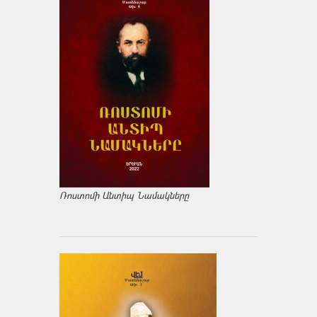
Ռոստոմի Անտիպ Նամակները