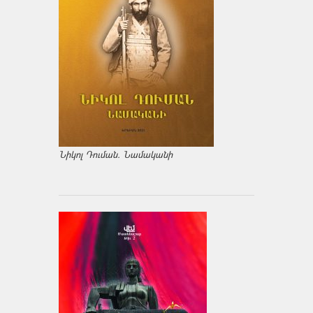
Նիկոլ Դուման. Նամականի