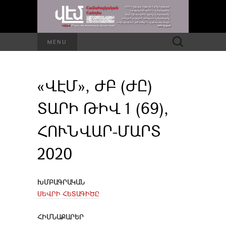
Որոնել՝
MENU
«ՎԷՄ», ԺԲ (ԺԸ)
ՏԱՐԻ ԹԻՎ 1 (69),
ՀՈՒՆՎԱՐ-ՄԱՐՏ
2020
ԽՄԲԱԳՐԱԿԱՆ
ՍԵՎՐԻ ՀԵՏԱԳԻԾԸ
ՀԻՄՆԱՔԱՐԵՐ