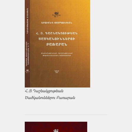
Հ.Յ.Դաշնակցութեան
Ծածկանուններու Բառարան