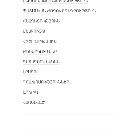
ԱՇԽԱՐՀԱՔԱՂԱՔԱԿԱՆՈՒԹՅՈՒՆ
ՊԱՏՄԱԿԱՆ ԺՈՂՈՎՐԴԱԳՐՈՒԹՅՈՒՆ
ՀՆԱԳԻՏՈՒԹՅՈՒՆ
ՄՇԱԿՈՒՅԹ
ՀԻՇՈՂՈՒԹՅՈՒՆ
ՔՆՆԱՐԿՈՒՄՆԵՐ
ԳԻՏԱԳՈՐԾՆԱԿԱՆ
ԼՐԱՏՈՒ
ԳՐԱԽՈՍՈՒԹՅՈՒՆՆԵՐ
ԱՐԽԻՎ
ՀԱՎԵԼՎԱԾ