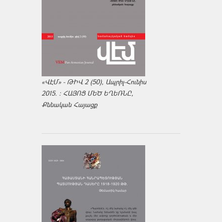
«ՎԷՄ» - ԹԻՎ 2 (50), Ապրիլ-Հունիս
2015. : ՀԱՅՈՑ ՄԵԾ ԵՂԵՌՆԸ,
Քննական Հայացք