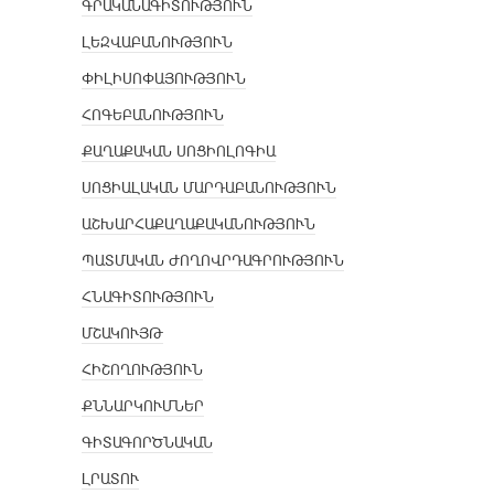
ԳՐԱԿԱՆԱԳԻՏՈՒԹՅՈՒՆ
ԼԵԶՎԱԲԱՆՈՒԹՅՈՒՆ
ՓԻԼԻՍՈՓԱՅՈՒԹՅՈՒՆ
ՀՈԳԵԲԱՆՈՒԹՅՈՒՆ
ՔԱՂԱՔԱԿԱՆ ՍՈՑԻՈԼՈԳԻԱ
ՍՈՑԻԱԼԱԿԱՆ ՄԱՐԴԱԲԱՆՈՒԹՅՈՒՆ
ԱՇԽԱՐՀԱՔԱՂԱՔԱԿԱՆՈՒԹՅՈՒՆ
ՊԱՏՄԱԿԱՆ ԺՈՂՈՎՐԴԱԳՐՈՒԹՅՈՒՆ
ՀՆԱԳԻՏՈՒԹՅՈՒՆ
ՄՇԱԿՈՒՅԹ
ՀԻՇՈՂՈՒԹՅՈՒՆ
ՔՆՆԱՐԿՈՒՄՆԵՐ
ԳԻՏԱԳՈՐԾՆԱԿԱՆ
ԼՐԱՏՈՒ