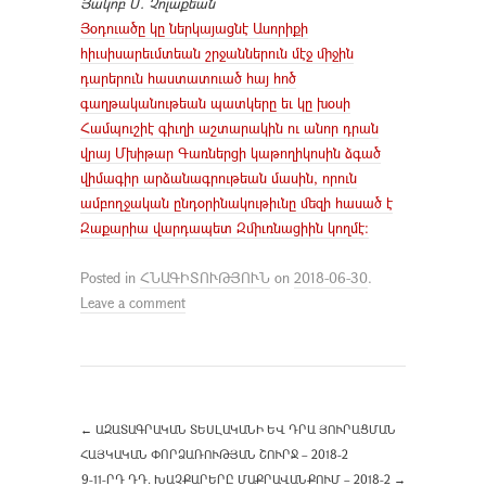
Յակոբ Մ. Չոլաքեան
Յօդուածը կը ներկայացնէ Ասորիքի
հիւսիսարեւմտեան շրջաններուն մէջ միջին
դարերուն հաստատուած հայ հոծ
գաղթականութեան պատկերը եւ կը խօսի
Համպուշիէ գիւղի աշտարակին ու անոր դրան
վրայ Մխիթար Գառներցի կաթողիկոսին ձգած
վիմագիր արձանագրութեան մասին, որուն
ամբողջական ընդօրինակութիւնը մեզի հասած է
Զաքարիա վարդապետ Զմիւռնացիին կողմէ:
Posted in
ՀՆԱԳԻՏՈՒԹՅՈՒՆ
on
2018-06-30
.
Leave a comment
←
ԱԶԱՏԱԳՐԱԿԱՆ ՏԵՍԼԱԿԱՆԻ ԵՎ ԴՐԱ ՅՈՒՐԱՑՄԱՆ
ՀԱՅԿԱԿԱՆ ՓՈՐՁԱՌՈՒԹՅԱՆ ՇՈՒՐՋ – 2018-2
9-11-ՐԴ ԴԴ. ԽԱՉՔԱՐԵՐԸ ՄԱՔՐԱՎԱՆՔՈՒՄ – 2018-2
→