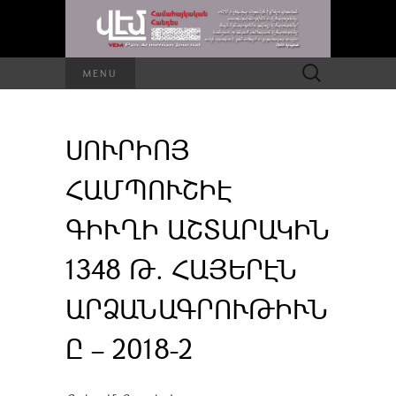
Որոնել՝
MENU
ՍՈՒՐԻՈՅ
ՀԱՄՊՈՒՇԻԷ
ԳԻՒՂԻ ԱՇՏԱՐԱԿԻՆ
1348 Թ. ՀԱՅԵՐԷՆ
ԱՐՁԱՆԱԳՐՈՒԹԻՒՆ
Ը – 2018-2