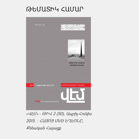
ԹԵՄԱՏԻԿ ՀԱՄԱՐ
«ՎԷՄ» - ԹԻՎ 2 (50), Ապրիլ-Հունիս
2015. : ՀԱՅՈՑ ՄԵԾ ԵՂԵՌՆԸ,
Քննական Հայացք