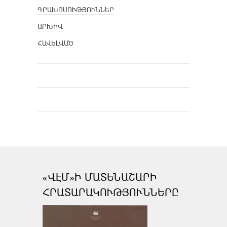
ԳՐԱԽՈՍՈՒԹՅՈՒՆՆԵՐ
ԱՐԽԻՎ
ՀԱՎԵԼՎԱԾ
«ՎԷՄ»Ի ՄԱՏԵՆԱՇԱՐԻ
ՀՐԱՏԱՐԱԿՈՒԹՅՈՒՆՆԵՐԸ