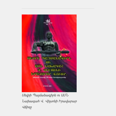
Սեվրի Պայմանագիրն ու ԱՄՆ
Նախագահ Վ. Վիլսոնի Իրավարար
Վճիռը