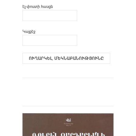
Էլ-փոստի հասցե
Կայքէջ