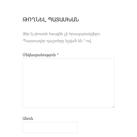
ԹՈՂՆԵԼ ՊԱՏԱՍԽԱՆ
Ձեր էլ-փոստի հասցեն չի հրապարակվելու։
Պարտադիր դաշտերը նշված են
*
-ով
Մեկնաբանություն
*
Անուն