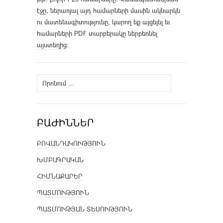
էջը, ներառյալ այդ համարների մասին ակնարկն
ու մատենագիտությունը, կարող եք այցելել եւ
համարների PDF տարբերակը ներբեռնել
այստեղից
։
Որոնել՝
ԲԱԺԻՆՆԵՐ
ԲՈՎԱՆԴԱԿՈՒԹՅՈՒՆ
ԽՄԲԱԳՐԱԿԱՆ
ՀԻՄՆԱՔԱՐԵՐ
ՊԱՏՄՈՒԹՅՈՒՆ
ՊԱՏՄՈՒԹՅԱՆ ՏԵՍՈՒԹՅՈՒՆ