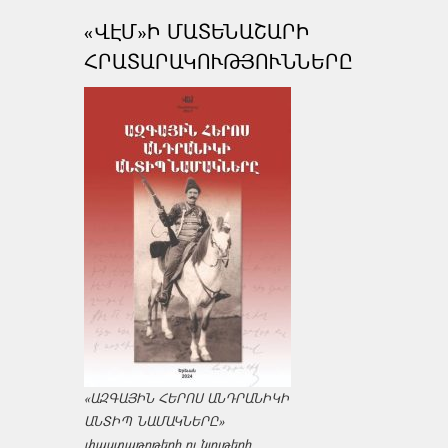
«ՎԷՄ»Ի ՄԱՏԵՆԱՇԱՐԻ
ՀՐԱՏԱՐԱԿՈՒԹՅՈՒՆՆԵՐԸ
«ԱԶԳԱՅԻՆ ՀԵՐՈՍ ԱՆԴՐԱՆԻԿԻ
ԱՆՏԻՊ ՆԱՄԱԿՆԵՐԸ»
փաստաթղթերի ու նյութերի