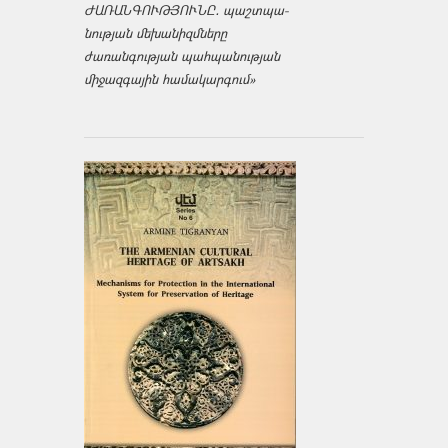
ԺԱՌԱՆԳՈՒԹՅՈՒՆԸ․ պաշտպա­
նության մեխանիզմները
ժառանգության պահպանության
միջազ­գային համակարգում»