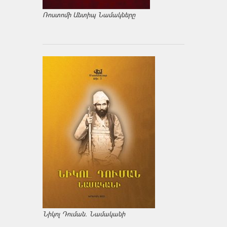
Ռոստոմի Անտիպ Նամակները
Նիկոլ Դուման. Նամականի