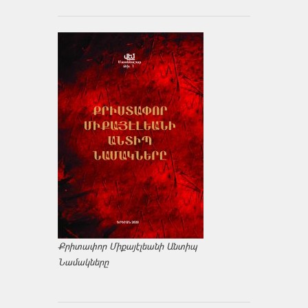
Քրիտափոր Միքայէլեանի Անտիպ
Նամակները