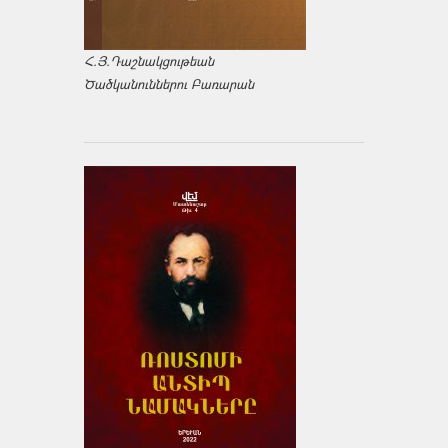
Հ.Յ.Դաշնակցութեան
Ծածկանուններու Բառարան