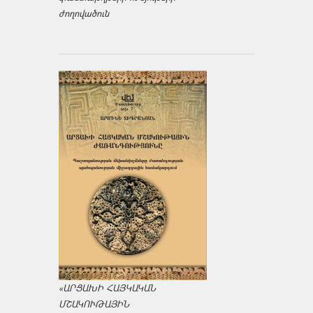
ժողովածուն
«ԱՐՑԱԽԻ ՀԱՅԿԱԿԱՆ
ՄՇԱԿՈՒԹԱՅԻՆ