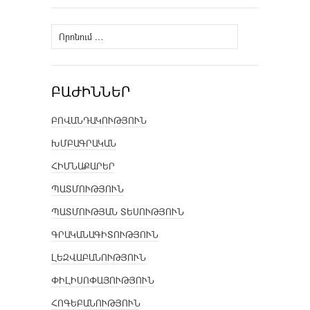
Որոնել՝
ԲԱԺԻՆՆԵՐ
ԲՈՎԱՆԴԱԿՈՒԹՅՈՒՆ
ԽՄԲԱԳՐԱԿԱՆ
ՀԻՄՆԱՔԱՐԵՐ
ՊԱՏՄՈՒԹՅՈՒՆ
ՊԱՏՄՈՒԹՅԱՆ ՏԵՍՈՒԹՅՈՒՆ
ԳՐԱԿԱՆԱԳԻՏՈՒԹՅՈՒՆ
ԼԵԶՎԱԲԱՆՈՒԹՅՈՒՆ
ՓԻԼԻՍՈՓԱՅՈՒԹՅՈՒՆ
ՀՈԳԵԲԱՆՈՒԹՅՈՒՆ