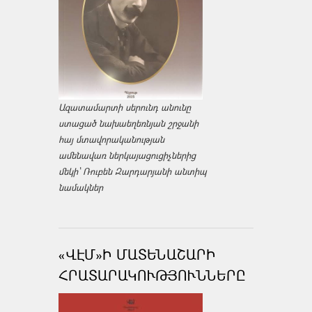
Ազատամարտի սերունդ անունը
ստացած նախաեղեռնյան շրջանի
հայ մտավորականության
ամենավառ ներկայացուցիչներից
մեկի՝ Ռուբեն Զարդարյանի անտիպ
նամակներ
«ՎԷՄ»Ի ՄԱՏԵՆԱՇԱՐԻ
ՀՐԱՏԱՐԱԿՈՒԹՅՈՒՆՆԵՐԸ