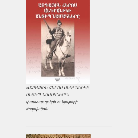
«ԱԶԳԱՅԻՆ ՀԵՐՈՍ ԱՆԴՐԱՆԻԿԻ
ԱՆՏԻՊ ՆԱՄԱԿՆԵՐԸ»
փաստաթղթերի ու նյութերի
ժողովածուն