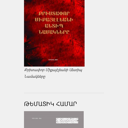
Քրիտափոր Միքայէլեանի Անտիպ
Նամակները
ԹԵՄԱՏԻԿ ՀԱՄԱՐ