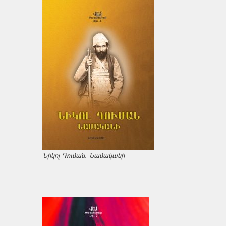
Նիկոլ Դուման. Նամականի