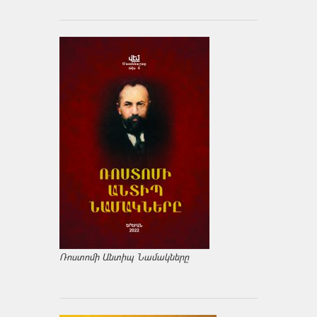
Ռոստոմի Անտիպ Նամակները