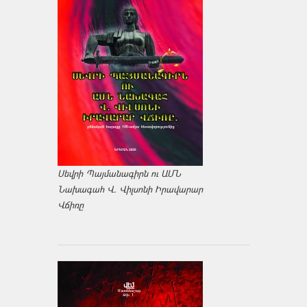
Սեվրի Պայմանագիրն ու ԱՄՆ
Նախագահ Վ. Վիլսոնի Իրավարար
Վճիռը