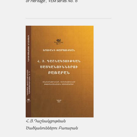
of Heritage", VEM series No. 6
Հ.Յ.Դաշնակցութեան
Ծածկանուններու Բառարան