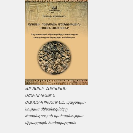
«ԱՐՑԱԽԻ ՀԱՅԿԱԿԱՆ
ՄՇԱԿՈՒԹԱՅԻՆ
ԺԱՌԱՆԳՈՒԹՅՈՒՆԸ․ պաշտպա­
նության մեխանիզմները
ժառանգության պահպանության
միջազ­գային համակարգում»