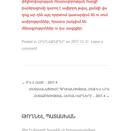
փիլիսոփայության հնարավորության հարցի
բարձրացումը կարող է ավելորդ թվալ, քանզի վա
ղուց ար դեն այդ ոլորտում կատարվում են ու սում
ասիրություններ, հրատա րակվում են
մենագրություններ ու դա սագրքեր։
Posted in
ՀԻՄՆԱՔԱՐԵՐ
on
2017-12-31
.
Leave a
comment
←
Ո՞Վ Է ՀԱՅԸ – 2017-4
ՄԵՏԱԿԱՆԱՑՈՒՄԸ ԳՐԱԿԱՆՈՒԹՅԱՆ ՄԵՋ ԵՎ ՆՐԱ
ՀԵՏԱԶՈՏՈՒԹՅԱՆ ՀԵՌԱՆԿԱՐՆԵՐԸ – 2017-4
→
ԹՈՂՆԵԼ ՊԱՏԱՍԽԱՆ
Ձեր էլ-փոստի հասցեն չի հրապարակվելու։