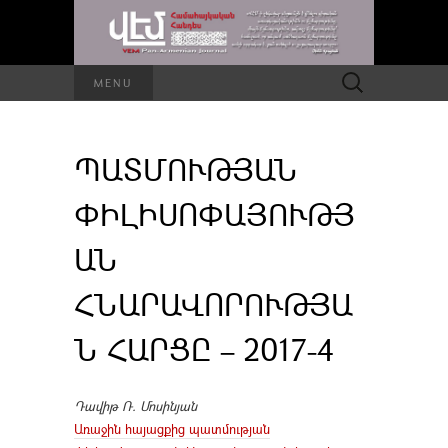
Որոնել՝
MENU
ՊԱՏՄՈՒԹՅԱՆ
ՓԻԼԻՍՈՓԱՅՈՒԹՅ
ԱՆ
ՀՆԱՐԱՎՈՐՈՒԹՅԱ
Ն ՀԱՐՑԸ – 2017-4
Դավիթ Ռ. Մոսինյան
Առաջին հայացքից պատմության