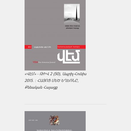
«ՎԷՄ» - ԹԻՎ 2 (50), Ապրիլ-Հունիս
2015. : ՀԱՅՈՑ ՄԵԾ ԵՂԵՌՆԸ,
Քննական Հայացք