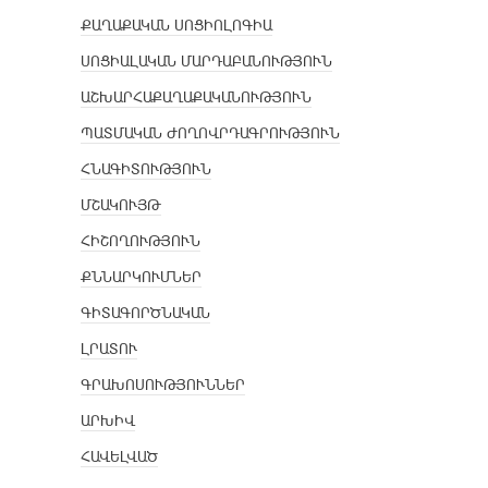
ՔԱՂԱՔԱԿԱՆ ՍՈՑԻՈԼՈԳԻԱ
ՍՈՑԻԱԼԱԿԱՆ ՄԱՐԴԱԲԱՆՈՒԹՅՈՒՆ
ԱՇԽԱՐՀԱՔԱՂԱՔԱԿԱՆՈՒԹՅՈՒՆ
ՊԱՏՄԱԿԱՆ ԺՈՂՈՎՐԴԱԳՐՈՒԹՅՈՒՆ
ՀՆԱԳԻՏՈՒԹՅՈՒՆ
ՄՇԱԿՈՒՅԹ
ՀԻՇՈՂՈՒԹՅՈՒՆ
ՔՆՆԱՐԿՈՒՄՆԵՐ
ԳԻՏԱԳՈՐԾՆԱԿԱՆ
ԼՐԱՏՈՒ
ԳՐԱԽՈՍՈՒԹՅՈՒՆՆԵՐ
ԱՐԽԻՎ
ՀԱՎԵԼՎԱԾ