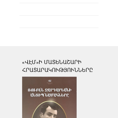
«ՎԷՄ»Ի ՄԱՏԵՆԱՇԱՐԻ
ՀՐԱՏԱՐԱԿՈՒԹՅՈՒՆՆԵՐԸ