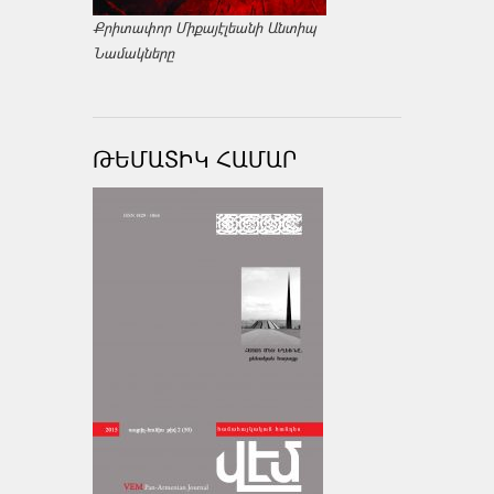
Քրիտափոր Միքայէլեանի Անտիպ
Նամակները
ԹԵՄԱՏԻԿ ՀԱՄԱՐ