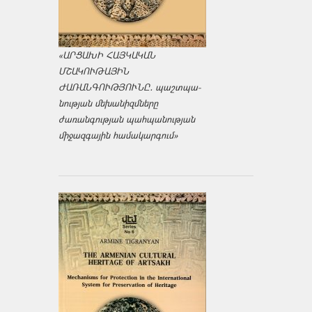
«ԱՐՑԱԽԻ ՀԱՅԿԱԿԱՆ
ՄՇԱԿՈՒԹԱՅԻՆ
ԺԱՌԱՆԳՈՒԹՅՈՒՆԸ․ պաշտպա­
նության մեխանիզմները
ժառանգության պահպանության
միջազ­գային համակարգում»