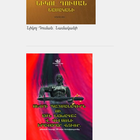
Նիկոլ Դուման. Նամականի