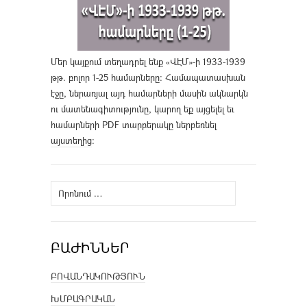
Մեր կայքում տեղադրել ենք «ՎԷՄ»-ի 1933-1939
թթ. բոլոր 1-25 համարները։ Համապատասխան
էջը, ներառյալ այդ համարների մասին ակնարկն
ու մատենագիտությունը, կարող եք այցելել եւ
համարների PDF տարբերակը ներբեռնել
այստեղից
։
Որոնել՝
ԲԱԺԻՆՆԵՐ
ԲՈՎԱՆԴԱԿՈՒԹՅՈՒՆ
ԽՄԲԱԳՐԱԿԱՆ