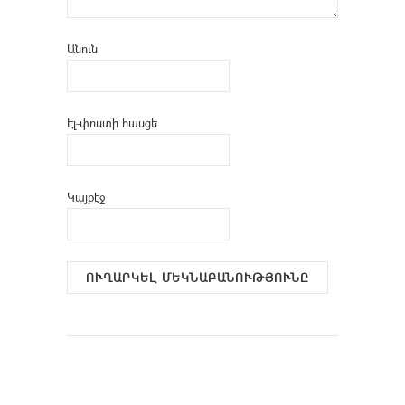
Անուն
Էլ-փոստի հասցե
Կայքէջ