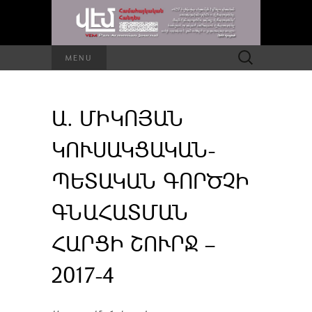
Որոնել՝
MENU
Ա. ՄԻԿՈՅԱՆ
ԿՈՒՍԱԿՑԱԿԱՆ-
ՊԵՏԱԿԱՆ ԳՈՐԾՉԻ
ԳՆԱՀԱՏՄԱՆ
ՀԱՐՑԻ ՇՈՒՐՋ –
2017-4