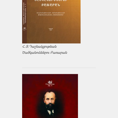
Հ.Յ.Դաշնակցութեան
Ծածկանուններու Բառարան