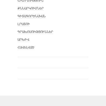
ՀԻՇՈՂՈՒԹՅՈՒՆ
ՔՆՆԱՐԿՈՒՄՆԵՐ
ԳԻՏԱԳՈՐԾՆԱԿԱՆ
ԼՐԱՏՈՒ
ԳՐԱԽՈՍՈՒԹՅՈՒՆՆԵՐ
ԱՐԽԻՎ
ՀԱՎԵԼՎԱԾ