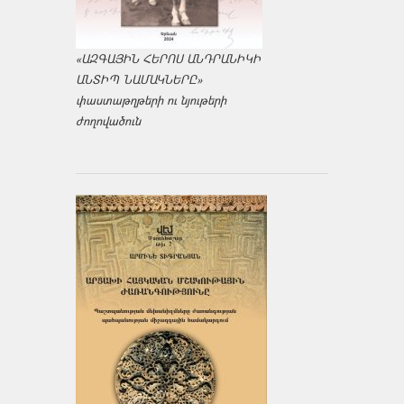
«ԱԶԳԱՅԻՆ ՀԵՐՈՍ ԱՆԴՐԱՆԻԿԻ
ԱՆՏԻՊ ՆԱՄԱԿՆԵՐԸ»
փաստաթղթերի ու նյութերի
ժողովածուն