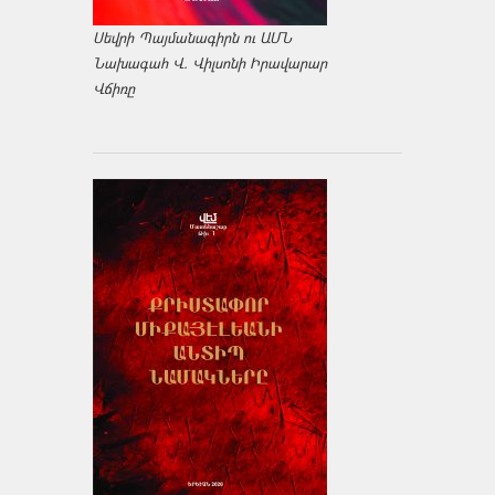
Սեվրի Պայմանագիրն ու ԱՄՆ
Նախագահ Վ. Վիլսոնի Իրավարար
Վճիռը