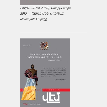
«ՎԷՄ» - ԹԻՎ 2 (50), Ապրիլ-Հունիս
2015. : ՀԱՅՈՑ ՄԵԾ ԵՂԵՌՆԸ,
Քննական Հայացք