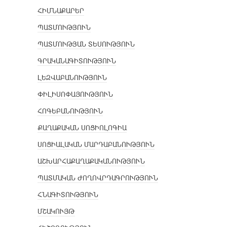
ՀԻՄՆԱՔԱՐԵՐ
ՊԱՏՄՈՒԹՅՈՒՆ
ՊԱՏՄՈՒԹՅԱՆ ՏԵՍՈՒԹՅՈՒՆ
ԳՐԱԿԱՆԱԳԻՏՈՒԹՅՈՒՆ
ԼԵԶՎԱԲԱՆՈՒԹՅՈՒՆ
ՓԻԼԻՍՈՓԱՅՈՒԹՅՈՒՆ
ՀՈԳԵԲԱՆՈՒԹՅՈՒՆ
ՔԱՂԱՔԱԿԱՆ ՍՈՑԻՈԼՈԳԻԱ
ՍՈՑԻԱԼԱԿԱՆ ՄԱՐԴԱԲԱՆՈՒԹՅՈՒՆ
ԱՇԽԱՐՀԱՔԱՂԱՔԱԿԱՆՈՒԹՅՈՒՆ
ՊԱՏՄԱԿԱՆ ԺՈՂՈՎՐԴԱԳՐՈՒԹՅՈՒՆ
ՀՆԱԳԻՏՈՒԹՅՈՒՆ
ՄՇԱԿՈՒՅԹ