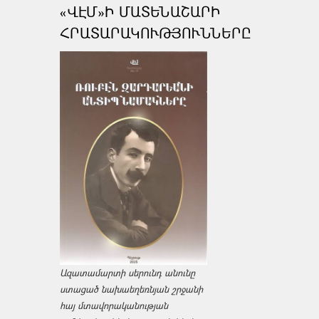
«ՎԷՄ»Ի ՄԱՏԵՆԱՇԱՐԻ
ՀՐԱՏԱՐԱԿՈՒԹՅՈՒՆՆԵՐԸ
Ազատամարտի սերունդ անունը
ստացած նախաեղեռնյան շրջանի
հայ մտավորականության