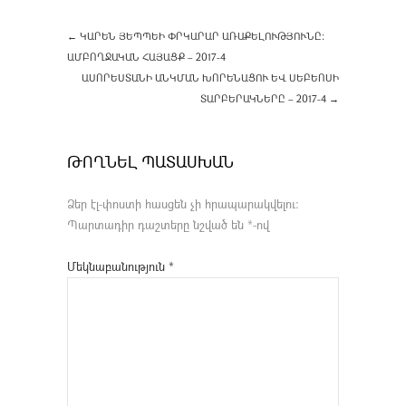
←
ԿԱՐԵՆ ՅԵՊՊԵԻ ՓՐԿԱՐԱՐ ԱՌԱՔԵԼՈՒԹՅՈՒՆԸ:
ԱՄԲՈՂՋԱԿԱՆ ՀԱՅԱՑՔ – 2017-4
ԱՍՈՐԵՍՏԱՆԻ ԱՆԿՄԱՆ ԽՈՐԵՆԱՑՈՒ ԵՎ ՍԵԲԵՈՍԻ
ՏԱՐԲԵՐԱԿՆԵՐԸ – 2017-4
→
ԹՈՂՆԵԼ ՊԱՏԱՍԽԱՆ
Ձեր էլ-փոստի հասցեն չի հրապարակվելու։
Պարտադիր դաշտերը նշված են
*
-ով
Մեկնաբանություն
*