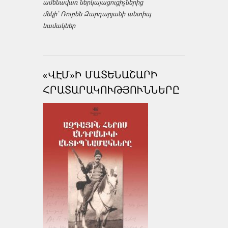
ամենավառ ներկայացուցիչներից
մեկի՝ Ռուբեն Զարդարյանի անտիպ
նամակներ
«ՎԷՄ»Ի ՄԱՏԵՆԱՇԱՐԻ
ՀՐԱՏԱՐԱԿՈՒԹՅՈՒՆՆԵՐԸ