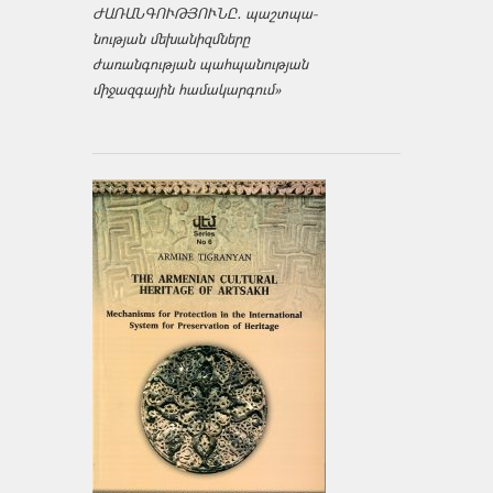
ԺԱՌԱՆԳՈՒԹՅՈՒՆԸ․ պաշտպա­
նության մեխանիզմները
ժառանգության պահպանության
միջազ­գային համակարգում»