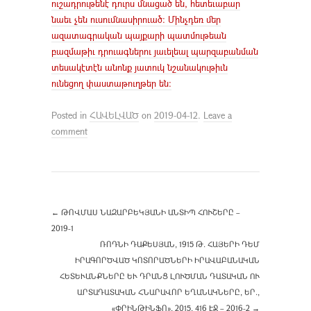
ուշադրութենէ դուրս մնացած են, հետեւաբար
նաեւ չեն ուսումնասիրուած: Մինչդեռ մեր
ազատագրական պայքարի պատմութեան
բազմաթիւ դրուագներու յաւելեալ պարզաբանման
տեսակէտէն անոնք յատուկ նշանակութիւն
ունեցող փաստաթուղթեր են:
Posted in
ՀԱՎԵԼՎԱԾ
on
2019-04-12
.
Leave a
comment
←
ԹՈՎՄԱՍ ՆԱԶԱՐԲԵԿՅԱՆԻ ԱՆՏԻՊ ՀՈՒՇԵՐԸ –
2019-1
ՌՈԴՆԻ ԴԱՔԵՍՅԱՆ, 1915 Թ. ՀԱՅԵՐԻ ԴԵՄ
ԻՐԱԳՈՐԾՎԱԾ ԿՈՏՈՐԱԾՆԵՐԻ ԻՐԱՎԱԲԱՆԱԿԱՆ
ՀԵՏԵՒԱՆՔՆԵՐԸ ԵՒ ԴՐԱՆՑ ԼՈՒԾՄԱՆ ԴԱՏԱԿԱՆ ՈՒ ԱՐ
ՏԱԴԱՏԱԿԱՆ ՀՆԱՐԱՎՈՐ ԵՂԱՆԱԿՆԵՐԸ, ԵՐ., «Փ
ՐԻՆԹԻՆՖՈ», 2015, 416 ԷՋ – 2016-2
→