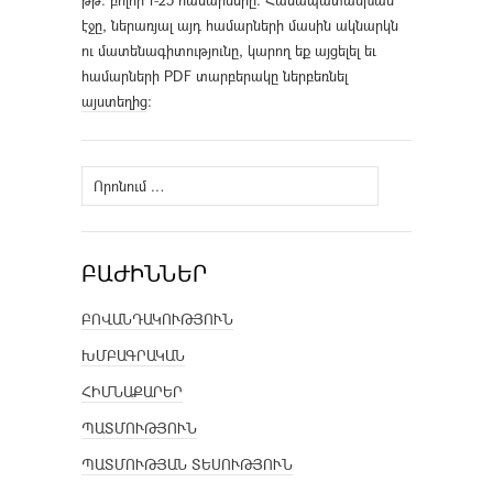
թթ. բոլոր 1-25 համարները։ Համապատասխան
էջը, ներառյալ այդ համարների մասին ակնարկն
ու մատենագիտությունը, կարող եք այցելել եւ
համարների PDF տարբերակը ներբեռնել
այստեղից
։
Որոնել՝
ԲԱԺԻՆՆԵՐ
ԲՈՎԱՆԴԱԿՈՒԹՅՈՒՆ
ԽՄԲԱԳՐԱԿԱՆ
ՀԻՄՆԱՔԱՐԵՐ
ՊԱՏՄՈՒԹՅՈՒՆ
ՊԱՏՄՈՒԹՅԱՆ ՏԵՍՈՒԹՅՈՒՆ