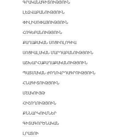
ԳՐԱԿԱՆԱԳԻՏՈՒԹՅՈՒՆ
ԼԵԶՎԱԲԱՆՈՒԹՅՈՒՆ
ՓԻԼԻՍՈՓԱՅՈՒԹՅՈՒՆ
ՀՈԳԵԲԱՆՈՒԹՅՈՒՆ
ՔԱՂԱՔԱԿԱՆ ՍՈՑԻՈԼՈԳԻԱ
ՍՈՑԻԱԼԱԿԱՆ ՄԱՐԴԱԲԱՆՈՒԹՅՈՒՆ
ԱՇԽԱՐՀԱՔԱՂԱՔԱԿԱՆՈՒԹՅՈՒՆ
ՊԱՏՄԱԿԱՆ ԺՈՂՈՎՐԴԱԳՐՈՒԹՅՈՒՆ
ՀՆԱԳԻՏՈՒԹՅՈՒՆ
ՄՇԱԿՈՒՅԹ
ՀԻՇՈՂՈՒԹՅՈՒՆ
ՔՆՆԱՐԿՈՒՄՆԵՐ
ԳԻՏԱԳՈՐԾՆԱԿԱՆ
ԼՐԱՏՈՒ