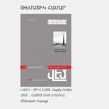
ԹԵՄԱՏԻԿ ՀԱՄԱՐ
«ՎԷՄ» - ԹԻՎ 2 (50), Ապրիլ-Հունիս
2015. : ՀԱՅՈՑ ՄԵԾ ԵՂԵՌՆԸ,
Քննական Հայացք