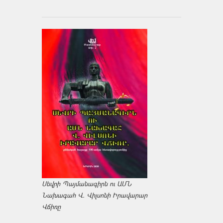
Սեվրի Պայմանագիրն ու ԱՄՆ
Նախագահ Վ. Վիլսոնի Իրավարար
Վճիռը