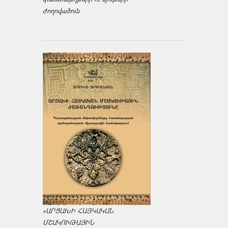
ժողովածուն
«ԱՐՑԱԽԻ ՀԱՅԿԱԿԱՆ
ՄՇԱԿՈՒԹԱՅԻՆ