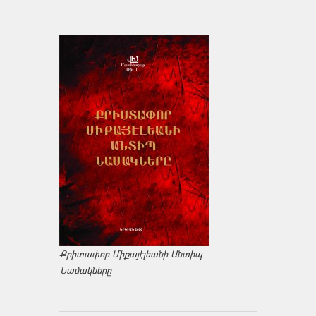
Քրիտափոր Միքայէլեանի Անտիպ
Նամակները