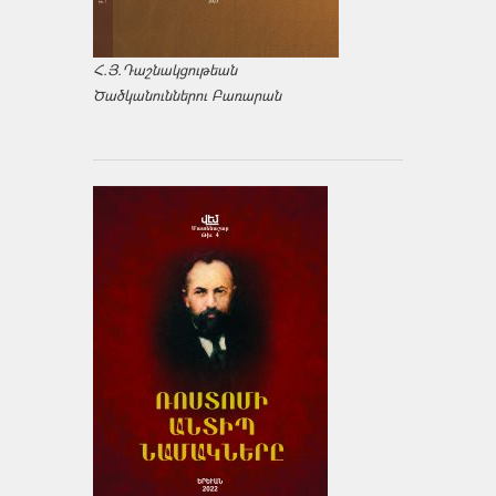
Հ.Յ.Դաշնակցութեան
Ծածկանուններու Բառարան