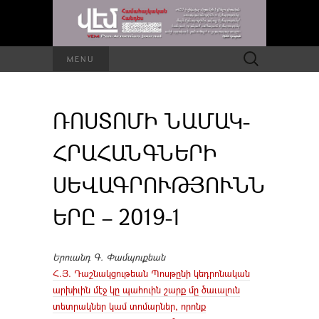
Որոնել՝
MENU
ՌՈՍՏՈՄԻ ՆԱՄԱԿ-
ՀՐԱՀԱՆԳՆԵՐԻ
ՍԵՎԱԳՐՈՒԹՅՈՒՆՆ
ԵՐԸ – 2019-1
Երուանդ Գ. Փամպուքեան
Հ.Յ. Դաշնակցութեան Պոսթընի կեդրոնական
արխիւին մէջ կը պահուին շարք մը ծաւալուն
տետրակներ կամ տոմարներ, որոնք