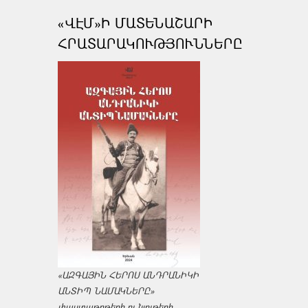
«ՎԷՄ»Ի ՄԱՏԵՆԱՇԱՐԻ
ՀՐԱՏԱՐԱԿՈՒԹՅՈՒՆՆԵՐԸ
«ԱԶԳԱՅԻՆ ՀԵՐՈՍ ԱՆԴՐԱՆԻԿԻ
ԱՆՏԻՊ ՆԱՄԱԿՆԵՐԸ»
փաստաթղթերի ու նյութերի