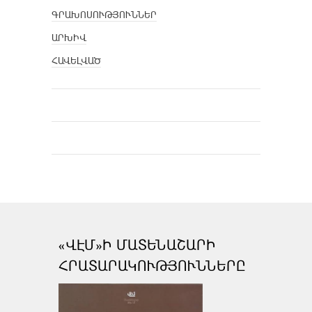
ԳՐԱԽՈՍՈՒԹՅՈՒՆՆԵՐ
ԱՐԽԻՎ
ՀԱՎԵԼՎԱԾ
«ՎԷՄ»Ի ՄԱՏԵՆԱՇԱՐԻ
ՀՐԱՏԱՐԱԿՈՒԹՅՈՒՆՆԵՐԸ