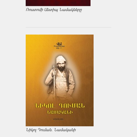
Ռոստոմի Անտիպ Նամակները
Նիկոլ Դուման. Նամականի