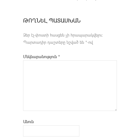
ԹՈՂՆԵԼ ՊԱՏԱՍԽԱՆ
Ձեր էլ-փոստի հասցեն չի հրապարակվելու։
Պարտադիր դաշտերը նշված են
*
-ով
Մեկնաբանություն
*
Անուն