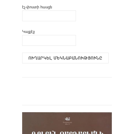
Էլ-փոստի հասցե
Կայքէջ