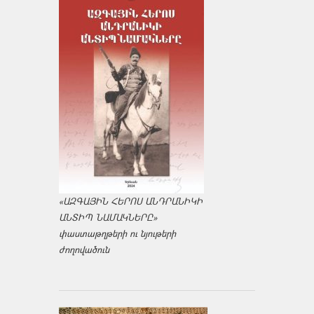
«ԱԶԳԱՅԻՆ ՀԵՐՈՍ ԱՆԴՐԱՆԻԿԻ
ԱՆՏԻՊ ՆԱՄԱԿՆԵՐԸ»
փաստաթղթերի ու նյութերի
ժողովածուն