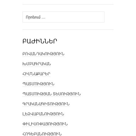
Որոնել՝
ԲԱԺԻՆՆԵՐ
ԲՈՎԱՆԴԱԿՈՒԹՅՈՒՆ
ԽՄԲԱԳՐԱԿԱՆ
ՀԻՄՆԱՔԱՐԵՐ
ՊԱՏՄՈՒԹՅՈՒՆ
ՊԱՏՄՈՒԹՅԱՆ ՏԵՍՈՒԹՅՈՒՆ
ԳՐԱԿԱՆԱԳԻՏՈՒԹՅՈՒՆ
ԼԵԶՎԱԲԱՆՈՒԹՅՈՒՆ
ՓԻԼԻՍՈՓԱՅՈՒԹՅՈՒՆ
ՀՈԳԵԲԱՆՈՒԹՅՈՒՆ