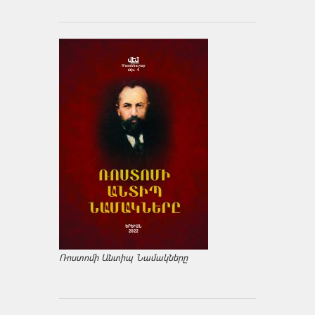
Ռոստոմի Անտիպ Նամակները