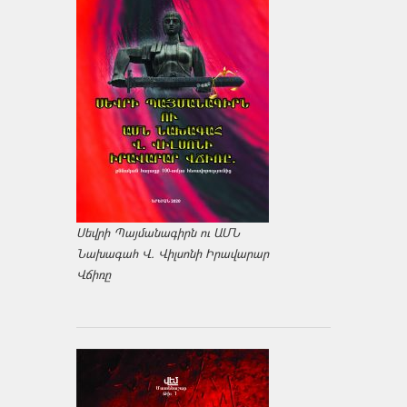
Սեվրի Պայմանագիրն ու ԱՄՆ
Նախագահ Վ. Վիլսոնի Իրավարար
Վճիռը