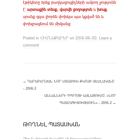
Էթիկետը երեք բաղկացուցիչների ամբող ջությունն
է`
արտաքին տեսք
,
վարվե ցողություն
և
խոսք
.
սրանք զգա լիորեն փոխկա պա կցված են և
փոխլրացնում են միմյանց:
Posted in
ՀԻՄՆԱՔԱՐԵՐ
on
2016-06-30
.
Leave a
comment
←
ՂԱՐԱԲԱՂՅԱՆ ՆՈՐ ՍՏԱՏՈՒՍ-ՔՎՈՅԻ ՏԵՍԼԱԿԱՆԸ
– 2016-2
ԱՆՆԱԼՆԵՐԻ ԴՊՐՈՑԻ ԱՅԼԱՑՈՒՄԸ. «ՆՈՐ
ՊԱՏՄԱԳԻՏՈՒԹՅՈՒՆ» – 2016-2
→
ԹՈՂՆԵԼ ՊԱՏԱՍԽԱՆ
Ձեր էլ-փոստի հասցեն չի հրապարակվելու։