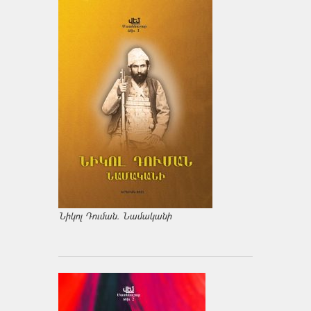
Նիկոլ Դուման. Նամականի