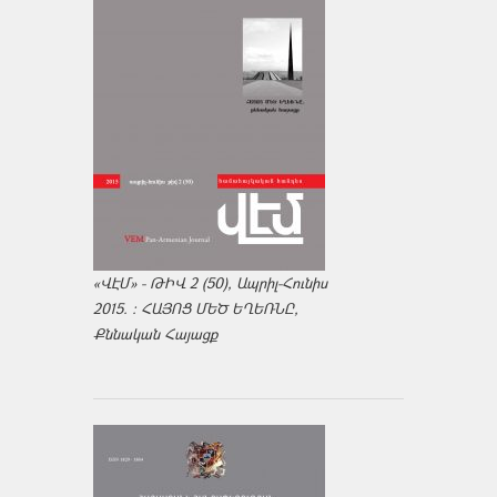
«ՎԷՄ» - ԹԻՎ 2 (50), Ապրիլ-Հունիս
2015. : ՀԱՅՈՑ ՄԵԾ ԵՂԵՌՆԸ,
Քննական Հայացք