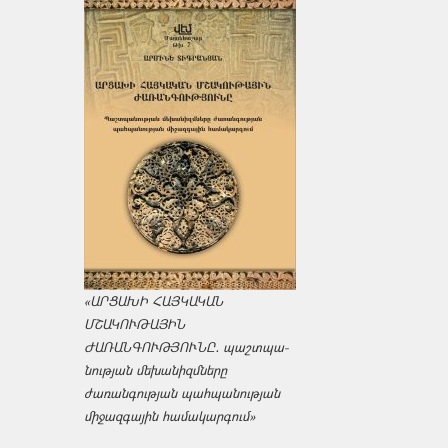
«ԱՐՑԱԽԻ ՀԱՅԿԱԿԱՆ
ՄՇԱԿՈՒԹԱՅԻՆ
ԺԱՌԱՆԳՈՒԹՅՈՒՆԸ․ պաշտպա­
նության մեխանիզմները
ժառանգության պահպանության
միջազ­գային համակարգում»