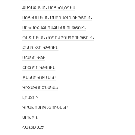
ՔԱՂԱՔԱԿԱՆ ՍՈՑԻՈԼՈԳԻԱ
ՍՈՑԻԱԼԱԿԱՆ ՄԱՐԴԱԲԱՆՈՒԹՅՈՒՆ
ԱՇԽԱՐՀԱՔԱՂԱՔԱԿԱՆՈՒԹՅՈՒՆ
ՊԱՏՄԱԿԱՆ ԺՈՂՈՎՐԴԱԳՐՈՒԹՅՈՒՆ
ՀՆԱԳԻՏՈՒԹՅՈՒՆ
ՄՇԱԿՈՒՅԹ
ՀԻՇՈՂՈՒԹՅՈՒՆ
ՔՆՆԱՐԿՈՒՄՆԵՐ
ԳԻՏԱԳՈՐԾՆԱԿԱՆ
ԼՐԱՏՈՒ
ԳՐԱԽՈՍՈՒԹՅՈՒՆՆԵՐ
ԱՐԽԻՎ
ՀԱՎԵԼՎԱԾ