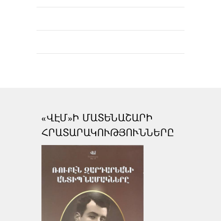
«ՎԷՄ»Ի ՄԱՏԵՆԱՇԱՐԻ
ՀՐԱՏԱՐԱԿՈՒԹՅՈՒՆՆԵՐԸ