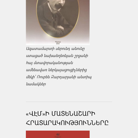
Ազատամարտի սերունդ անունը
ստացած նախաեղեռնյան շրջանի
հայ մտավորականության
ամենավառ ներկայացուցիչներից
մեկի՝ Ռուբեն Զարդարյանի անտիպ
նամակներ
«ՎԷՄ»Ի ՄԱՏԵՆԱՇԱՐԻ
ՀՐԱՏԱՐԱԿՈՒԹՅՈՒՆՆԵՐԸ