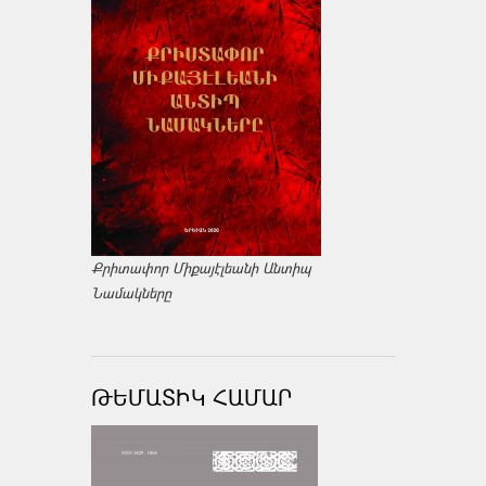
Քրիտափոր Միքայէլեանի Անտիպ
Նամակները
ԹԵՄԱՏԻԿ ՀԱՄԱՐ