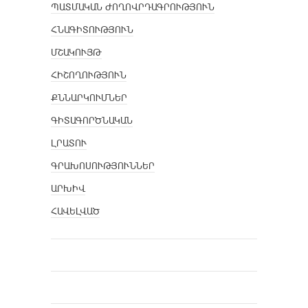
ՊԱՏՄԱԿԱՆ ԺՈՂՈՎՐԴԱԳՐՈՒԹՅՈՒՆ
ՀՆԱԳԻՏՈՒԹՅՈՒՆ
ՄՇԱԿՈՒՅԹ
ՀԻՇՈՂՈՒԹՅՈՒՆ
ՔՆՆԱՐԿՈՒՄՆԵՐ
ԳԻՏԱԳՈՐԾՆԱԿԱՆ
ԼՐԱՏՈՒ
ԳՐԱԽՈՍՈՒԹՅՈՒՆՆԵՐ
ԱՐԽԻՎ
ՀԱՎԵԼՎԱԾ