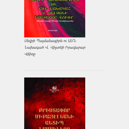
Սեվրի Պայմանագիրն ու ԱՄՆ
Նախագահ Վ. Վիլսոնի Իրավարար
Վճիռը