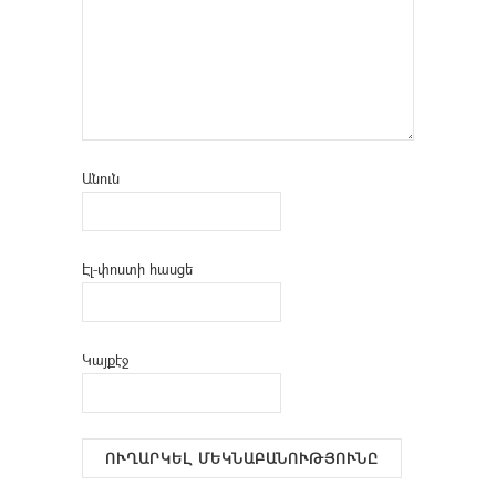
Անուն
Էլ-փոստի հասցե
Կայքէջ