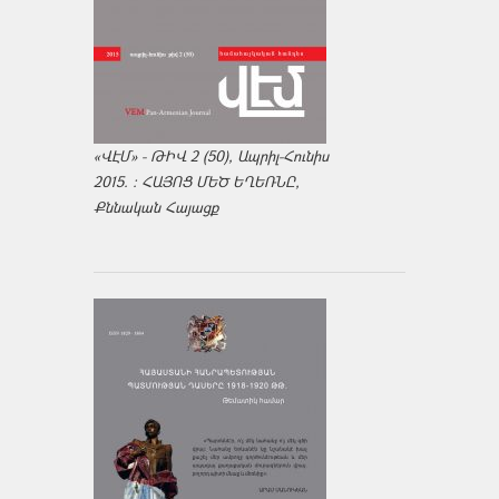
«ՎԷՄ» - ԹԻՎ 2 (50), Ապրիլ-Հունիս
2015. : ՀԱՅՈՑ ՄԵԾ ԵՂԵՌՆԸ,
Քննական Հայացք