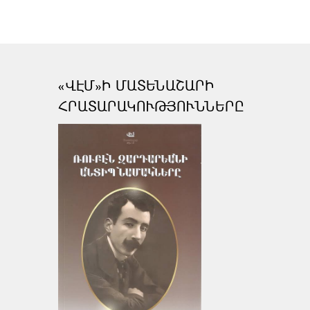
«ՎԷՄ»Ի ՄԱՏԵՆԱՇԱՐԻ
ՀՐԱՏԱՐԱԿՈՒԹՅՈՒՆՆԵՐԸ