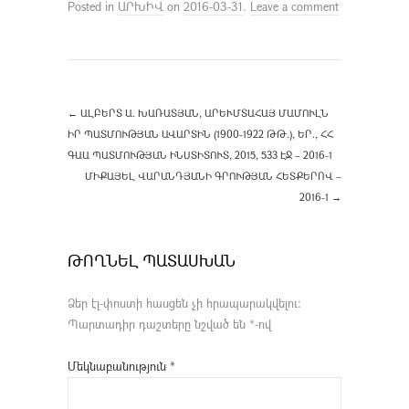
Posted in
ԱՐԽԻՎ
on
2016-03-31
.
Leave a comment
←
ԱԼԲԵՐՏ Ա. ԽԱՌԱՏՅԱՆ, ԱՐԵՒՄՏԱՀԱՅ ՄԱՄՈՒԼՆ Ի
Ր ՊԱՏՄՈՒԹՅԱՆ ԱՎԱՐՏԻՆ (1900-1922 ԹԹ.), ԵՐ., ՀՀ Գ
ԱԱ ՊԱՏՄՈՒԹՅԱՆ ԻՆՍՏԻՏՈՒՏ, 2015, 533 ԷՋ – 2016-1
ՄԻՔԱՅԵԼ ՎԱՐԱՆԴՅԱՆԻ ԳՐՈՒԹՅԱՆ ՀԵՏՔԵՐՈՎ –
2016-1
→
ԹՈՂՆԵԼ ՊԱՏԱՍԽԱՆ
Ձեր էլ-փոստի հասցեն չի հրապարակվելու։
Պարտադիր դաշտերը նշված են
*
-ով
Մեկնաբանություն
*