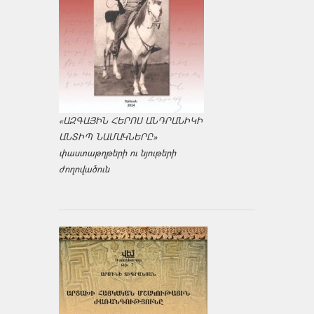
«ԱԶԳԱՅԻՆ ՀԵՐՈՍ ԱՆԴՐԱՆԻԿԻ
ԱՆՏԻՊ ՆԱՄԱԿՆԵՐԸ»
փաստաթղթերի ու նյութերի
ժողովածուն