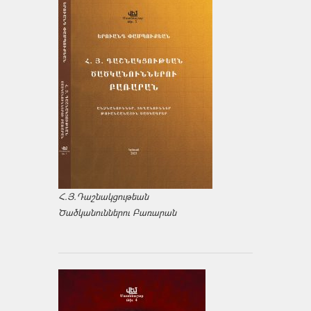
Հ.Յ.Դաշնակցութեան
Ծածկանուններու Բառարան