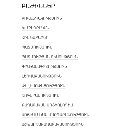
ԲԱԺԻՆՆԵՐ
ԲՈՎԱՆԴԱԿՈՒԹՅՈՒՆ
ԽՄԲԱԳՐԱԿԱՆ
ՀԻՄՆԱՔԱՐԵՐ
ՊԱՏՄՈՒԹՅՈՒՆ
ՊԱՏՄՈՒԹՅԱՆ ՏԵՍՈՒԹՅՈՒՆ
ԳՐԱԿԱՆԱԳԻՏՈՒԹՅՈՒՆ
ԼԵԶՎԱԲԱՆՈՒԹՅՈՒՆ
ՓԻԼԻՍՈՓԱՅՈՒԹՅՈՒՆ
ՀՈԳԵԲԱՆՈՒԹՅՈՒՆ
ՔԱՂԱՔԱԿԱՆ ՍՈՑԻՈԼՈԳԻԱ
ՍՈՑԻԱԼԱԿԱՆ ՄԱՐԴԱԲԱՆՈՒԹՅՈՒՆ
ԱՇԽԱՐՀԱՔԱՂԱՔԱԿԱՆՈՒԹՅՈՒՆ