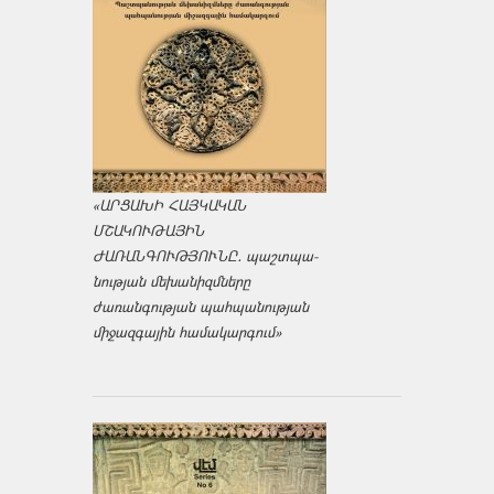
«ԱՐՑԱԽԻ ՀԱՅԿԱԿԱՆ
ՄՇԱԿՈՒԹԱՅԻՆ
ԺԱՌԱՆԳՈՒԹՅՈՒՆԸ․ պաշտպա­
նության մեխանիզմները
ժառանգության պահպանության
միջազ­գային համակարգում»