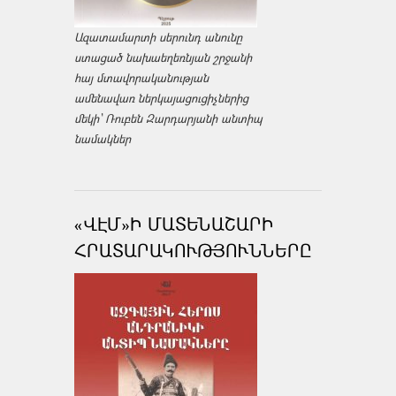
Ազատամարտի սերունդ անունը
ստացած նախաեղեռնյան շրջանի
հայ մտավորականության
ամենավառ ներկայացուցիչներից
մեկի՝ Ռուբեն Զարդարյանի անտիպ
նամակներ
«ՎԷՄ»Ի ՄԱՏԵՆԱՇԱՐԻ
ՀՐԱՏԱՐԱԿՈՒԹՅՈՒՆՆԵՐԸ