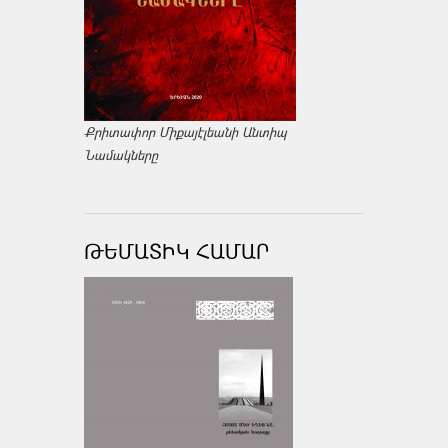
Քրիտափոր Միքայէլեանի Անտիպ
Նամակները
ԹԵՄԱՏԻԿ ՀԱՄԱՐ