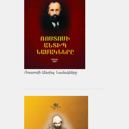
Ռոստոմի Անտիպ Նամակները