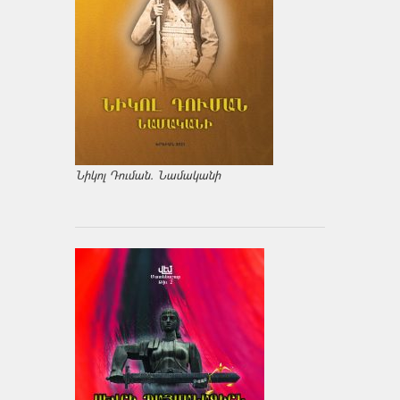
Նիկոլ Դուման. Նամականի