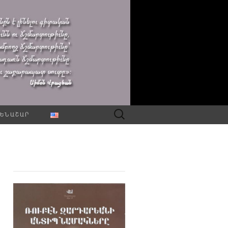
Որոնել՝
ԵՆԱՇԱՐ