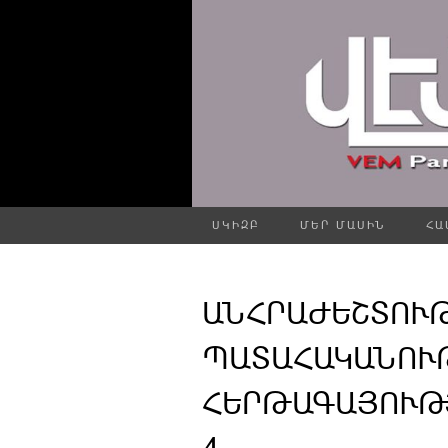
ՍԿԻԶԲ
ՄԵՐ ՄԱՍԻՆ
ՀԱ
ԱՆՀՐԱԺԵՇՏՈՒ
ՊԱՏԱՀԱԿԱՆՈՒ
ՀԵՐԹԱԳԱՅՈՒԹՅ
4