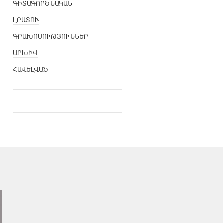
ԳԻՏԱԳՈՐԾՆԱԿԱՆ
ԼՐԱՏՈՒ
ԳՐԱԽՈՍՈՒԹՅՈՒՆՆԵՐ
ԱՐԽԻՎ
ՀԱՎԵԼՎԱԾ