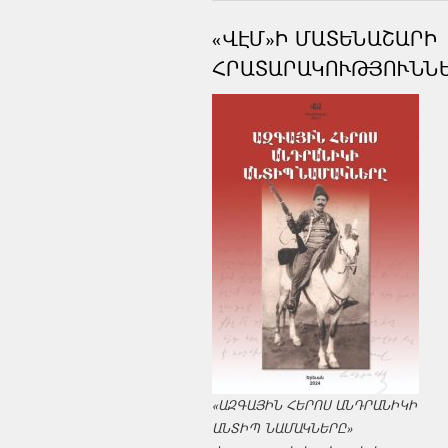
«ՎԷՄ»Ի ՄԱՏԵՆԱՇԱՐԻ
ՀՐԱՏԱՐԱԿՈՒԹՅՈՒՆՆ
«ԱԶԳԱՅԻՆ ՀԵՐՈՍ ԱՆԴՐԱՆԻԿԻ
ԱՆՏԻՊ ՆԱՄԱԿՆԵՐԸ»