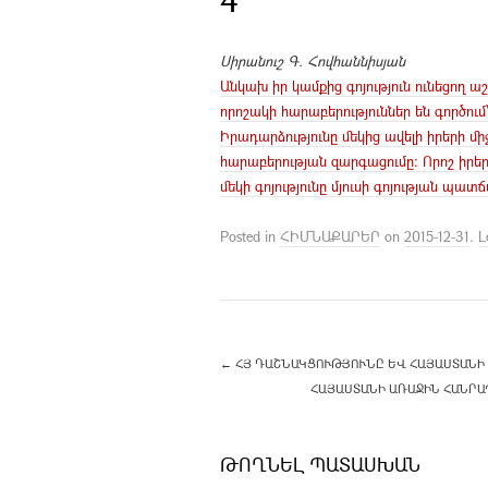
Սիրանուշ Գ. Հովհաննիսյան
Անկախ իր կամքից գոյություն ունեցող ա
որոշակի հարաբերություններ են գործում
Իրադարձությունը մեկից ավելի իրերի մ
հարաբերության զարգացումը: Որոշ իրեր 
մեկի գոյությունը մյուսի գոյության պ
Posted in
ՀԻՄՆԱՔԱՐԵՐ
on
2015-12-31
.
L
←
ՀՅ ԴԱՇՆԱԿՑՈՒԹՅՈՒՆԸ ԵՎ ՀԱՅԱՍՏԱՆԻ 
ՀԱՅԱՍՏԱՆԻ ԱՌԱՋԻՆ ՀԱՆՐԱ
ԹՈՂՆԵԼ ՊԱՏԱՍԽԱՆ