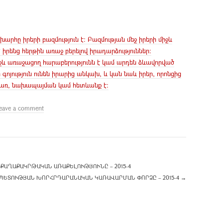
շխարհը իրերի բազմություն է: Բազմության մեջ իրերի միջև
՝ իրենց հերթին առաջ բերելով իրադարձություններ:
իջև առաջացող հարաբերությունն է կամ արդեն ձևավորված
գոյություն ունեն իրարից անկախ, և կան նաև իրեր, որոնցից
ատճառ, նախապայման կամ հետևանք է:
eave a comment
ՔԱՂԱՔԱԿՐԹԱԿԱՆ ԱՌԱՔԵԼՈՒԹՅՈՒՆԸ – 2015-4
ՊԵՏՈՒԹՅԱՆ ԽՈՐՀՐԴԱՐԱՆԱԿԱՆ ԿԱՌԱՎԱՐՄԱՆ ՓՈՐՁԸ – 2015-4
→