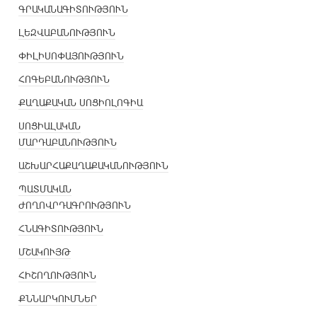
ԳՐԱԿԱՆԱԳԻՏՈՒԹՅՈՒՆ
ԼԵԶՎԱԲԱՆՈՒԹՅՈՒՆ
ՓԻԼԻՍՈՓԱՅՈՒԹՅՈՒՆ
ՀՈԳԵԲԱՆՈՒԹՅՈՒՆ
ՔԱՂԱՔԱԿԱՆ ՍՈՑԻՈԼՈԳԻԱ
ՍՈՑԻԱԼԱԿԱՆ
ՄԱՐԴԱԲԱՆՈՒԹՅՈՒՆ
ԱՇԽԱՐՀԱՔԱՂԱՔԱԿԱՆՈՒԹՅՈՒՆ
ՊԱՏՄԱԿԱՆ
ԺՈՂՈՎՐԴԱԳՐՈՒԹՅՈՒՆ
ՀՆԱԳԻՏՈՒԹՅՈՒՆ
ՄՇԱԿՈՒՅԹ
ՀԻՇՈՂՈՒԹՅՈՒՆ
ՔՆՆԱՐԿՈՒՄՆԵՐ