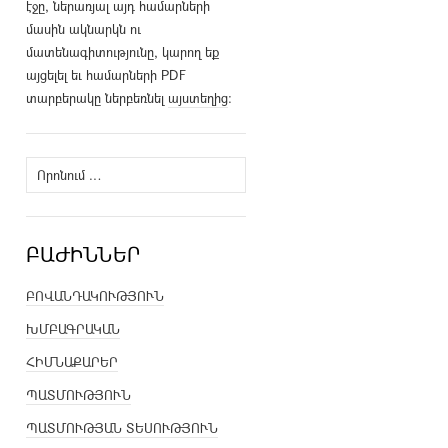
էջը, ներառյալ այդ համարների
մասին ակնարկն ու
մատենագիտությունը, կարող եք
այցելել եւ համարների PDF
տարբերակը ներբեռնել
այստեղից
։
Որոնել՝
ԲԱԺԻՆՆԵՐ
ԲՈՎԱՆԴԱԿՈՒԹՅՈՒՆ
ԽՄԲԱԳՐԱԿԱՆ
ՀԻՄՆԱՔԱՐԵՐ
ՊԱՏՄՈՒԹՅՈՒՆ
ՊԱՏՄՈՒԹՅԱՆ ՏԵՍՈՒԹՅՈՒՆ