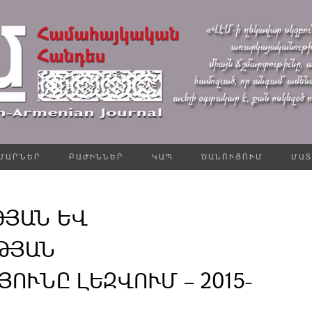
ՄԱՐՆԵՐ
ԲԱԺԻՆՆԵՐ
ԿԱՊ
ԾԱՆՈՒՑՈՒՄ
ՄԱՏ
ԹՅԱՆ ԵՎ
ԹՅԱՆ
ՈՒՆԸ ԼԵԶՎՈՒՄ – 2015-