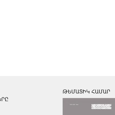
ԹԵՄԱՏԻԿ ՀԱՄԱՐ
ԵՐԸ