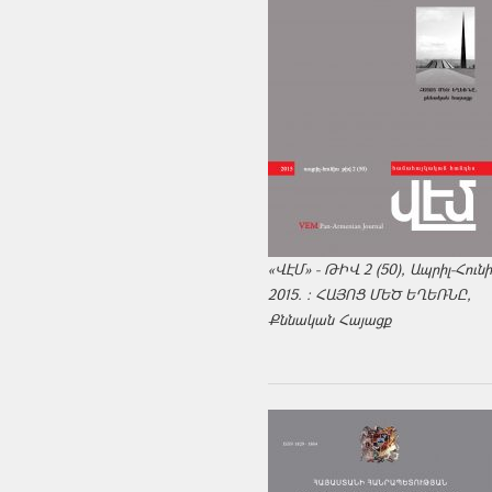
«ՎԷՄ» - ԹԻՎ 2 (50), Ապրիլ-Հուն
2015. : ՀԱՅՈՑ ՄԵԾ ԵՂԵՌՆԸ,
Քննական Հայացք