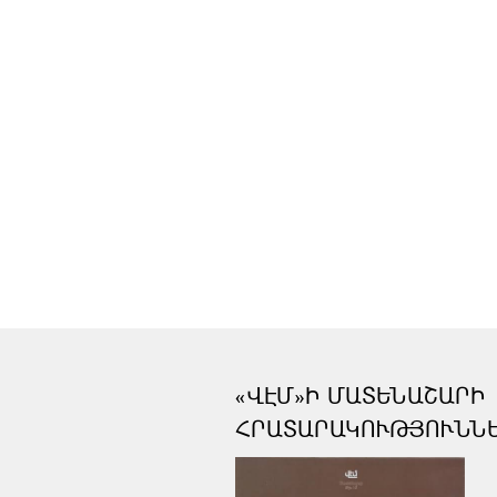
«ՎԷՄ»Ի ՄԱՏԵՆԱՇԱՐԻ
ՀՐԱՏԱՐԱԿՈՒԹՅՈՒՆՆ