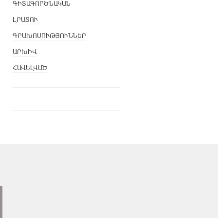
ԳԻՏԱԳՈՐԾՆԱԿԱՆ
ԼՐԱՏՈՒ
ԳՐԱԽՈՍՈՒԹՅՈՒՆՆԵՐ
ԱՐԽԻՎ
ՀԱՎԵԼՎԱԾ