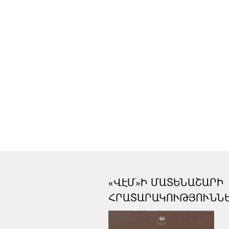
«ՎԷՄ»Ի ՄԱՏԵՆԱՇԱՐԻ
ՀՐԱՏԱՐԱԿՈՒԹՅՈՒՆՆ