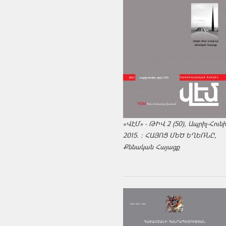
«ՎԷՄ» - ԹԻՎ 2 (50), Ապրիլ-Հուն
2015. : ՀԱՅՈՑ ՄԵԾ ԵՂԵՌՆԸ,
Քննական Հայացք