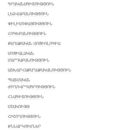
ԳՐԱԿԱՆԱԳԻՏՈՒԹՅՈՒՆ
ԼԵԶՎԱԲԱՆՈՒԹՅՈՒՆ
ՓԻԼԻՍՈՓԱՅՈՒԹՅՈՒՆ
ՀՈԳԵԲԱՆՈՒԹՅՈՒՆ
ՔԱՂԱՔԱԿԱՆ ՍՈՑԻՈԼՈԳԻԱ
ՍՈՑԻԱԼԱԿԱՆ
ՄԱՐԴԱԲԱՆՈՒԹՅՈՒՆ
ԱՇԽԱՐՀԱՔԱՂԱՔԱԿԱՆՈՒԹՅՈՒՆ
ՊԱՏՄԱԿԱՆ
ԺՈՂՈՎՐԴԱԳՐՈՒԹՅՈՒՆ
ՀՆԱԳԻՏՈՒԹՅՈՒՆ
ՄՇԱԿՈՒՅԹ
ՀԻՇՈՂՈՒԹՅՈՒՆ
ՔՆՆԱՐԿՈՒՄՆԵՐ