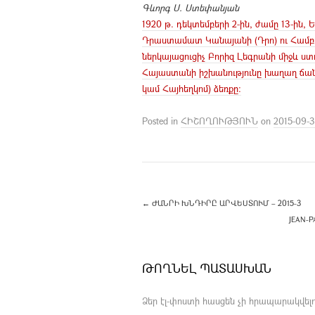
Գևորգ Ս. Ստեփանյան
1920 թ. դեկտեմբերի 2-ին, ժամը 13-ին,
Դրաստամատ Կանայանի (Դրո) ու Համբա
ներկայացուցիչ Բորիզ Լեգրանի միջև 
Հայաստանի իշխանությունը խաղաղ ճ
կամ Հայհեղկոմ) ձեռքը:
Posted in
ՀԻՇՈՂՈՒԹՅՈՒՆ
on
2015-09-
←
ԺԱՆՐԻ ԽՆԴԻՐԸ ԱՐՎԵՍՏՈՒՄ – 2015-3
JEAN-P
ԹՈՂՆԵԼ ՊԱՏԱՍԽԱՆ
Ձեր էլ-փոստի հասցեն չի հրապարակվելո