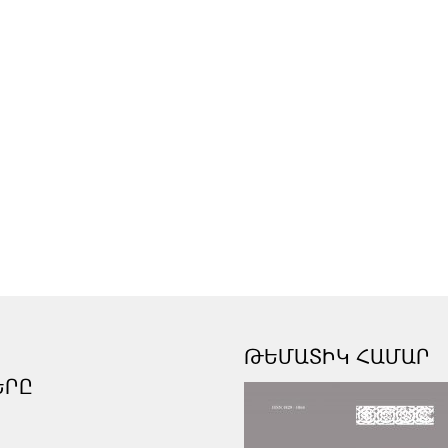
ԹԵՄԱՏԻԿ ՀԱՄԱՐ
ԵՐԸ