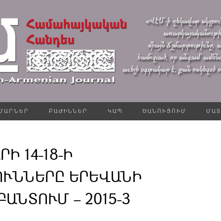
ՄԱՐՆԵՐ
ԲԱԺԻՆՆԵՐ
ԿԱՊ
ԾԱՆՈՒՑՈՒՄ
ՄԱՏ
ՐԻ 14-18-Ի
ՈՒՆՆԵՐԸ ԵՐԵՎԱՆԻ
ԱՆՏՈՒՄ – 2015-3