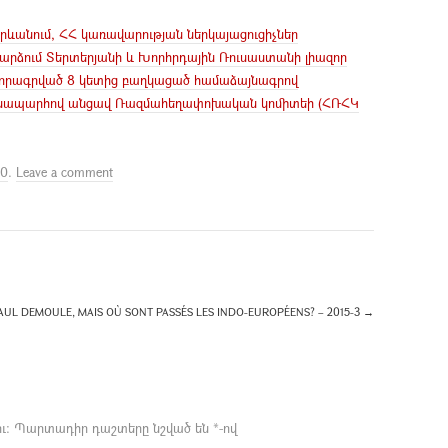
 Երևանում, ՀՀ կառավարության ներկայացուցիչներ
րձում Տերտերյանի և Խորհրդային Ռուսաստանի լիազոր
ստորագրված 8 կետից բաղկացած համաձայնագրով
անապարհով անցավ Ռազմահեղափոխական կոմիտեի (ՀՌՀԿ
30
.
Leave a comment
AUL DEMOULE, MAIS OÙ SONT PASSÉS LES INDO-EUROPÉENS? – 2015-3
→
ւ։
Պարտադիր դաշտերը նշված են
*
-ով