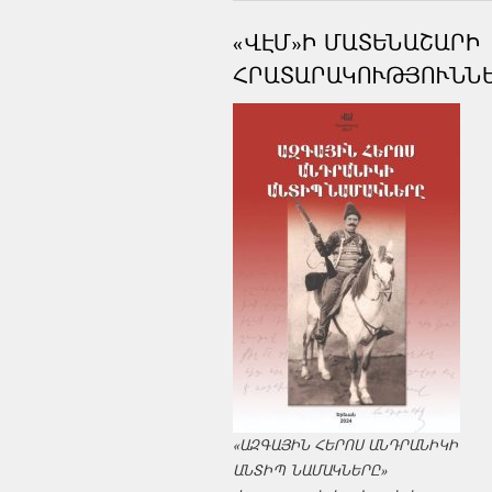
«ՎԷՄ»Ի ՄԱՏԵՆԱՇԱՐԻ
ՀՐԱՏԱՐԱԿՈՒԹՅՈՒՆՆ
«ԱԶԳԱՅԻՆ ՀԵՐՈՍ ԱՆԴՐԱՆԻԿԻ
ԱՆՏԻՊ ՆԱՄԱԿՆԵՐԸ»