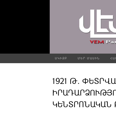
ՍԿԻԶԲ
ՄԵՐ ՄԱՍԻՆ
ՀԱ
1921 Թ. ՓԵՏՐՎԱ
ԻՐԱԴԱՐՁՈՒԹՅ
ԿԵՆՏՐՈՆԱԿԱՆ Բ