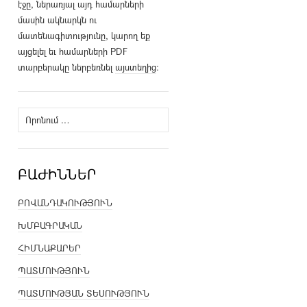
էջը, ներառյալ այդ համարների
մասին ակնարկն ու
մատենագիտությունը, կարող եք
այցելել եւ համարների PDF
տարբերակը ներբեռնել
այստեղից
։
Որոնել՝
ԲԱԺԻՆՆԵՐ
ԲՈՎԱՆԴԱԿՈՒԹՅՈՒՆ
ԽՄԲԱԳՐԱԿԱՆ
ՀԻՄՆԱՔԱՐԵՐ
ՊԱՏՄՈՒԹՅՈՒՆ
ՊԱՏՄՈՒԹՅԱՆ ՏԵՍՈՒԹՅՈՒՆ