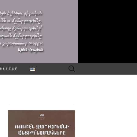
Որոնել՝
ԵՆԱՇԱՐ