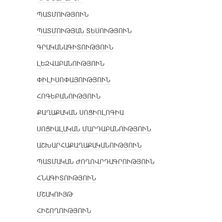
ՊԱՏՄՈՒԹՅՈՒՆ
ՊԱՏՄՈՒԹՅԱՆ ՏԵՍՈՒԹՅՈՒՆ
ԳՐԱԿԱՆԱԳԻՏՈՒԹՅՈՒՆ
ԼԵԶՎԱԲԱՆՈՒԹՅՈՒՆ
ՓԻԼԻՍՈՓԱՅՈՒԹՅՈՒՆ
ՀՈԳԵԲԱՆՈՒԹՅՈՒՆ
ՔԱՂԱՔԱԿԱՆ ՍՈՑԻՈԼՈԳԻԱ
ՍՈՑԻԱԼԱԿԱՆ ՄԱՐԴԱԲԱՆՈՒԹՅՈՒՆ
ԱՇԽԱՐՀԱՔԱՂԱՔԱԿԱՆՈՒԹՅՈՒՆ
ՊԱՏՄԱԿԱՆ ԺՈՂՈՎՐԴԱԳՐՈՒԹՅՈՒՆ
ՀՆԱԳԻՏՈՒԹՅՈՒՆ
ՄՇԱԿՈՒՅԹ
ՀԻՇՈՂՈՒԹՅՈՒՆ