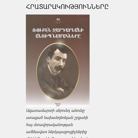
ՀՐԱՏԱՐԱԿՈՒԹՅՈՒՆՆԵՐԸ
Ազատամարտի սերունդ անունը
ստացած նախաեղեռնյան շրջանի
հայ մտավորականության
ամենավառ ներկայացուցիչներից