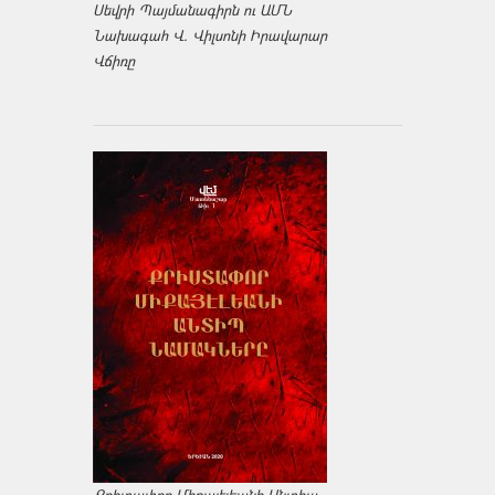
Սեվրի Պայմանագիրն ու ԱՄՆ
Նախագահ Վ. Վիլսոնի Իրավարար
Վճիռը
Քրիտափոր Միքայէլեանի Անտիպ