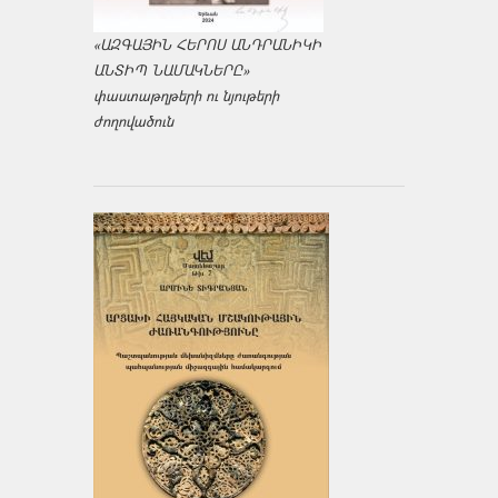
«ԱԶԳԱՅԻՆ ՀԵՐՈՍ ԱՆԴՐԱՆԻԿԻ
ԱՆՏԻՊ ՆԱՄԱԿՆԵՐԸ»
փաստաթղթերի ու նյութերի
ժողովածուն