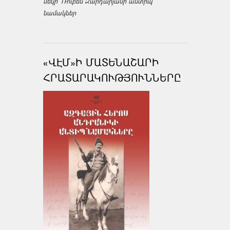
մեկի՝ Ռուբեն Զարդարյանի անտիպ
նամակներ
«ՎԷՄ»Ի ՄԱՏԵՆԱՇԱՐԻ
ՀՐԱՏԱՐԱԿՈՒԹՅՈՒՆՆԵՐԸ