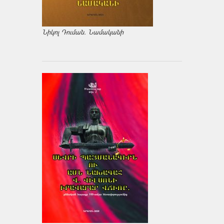
Նիկոլ Դուման. Նամականի