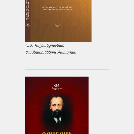
Հ.Յ.Դաշնակցութեան
Ծածկանուններու Բառարան