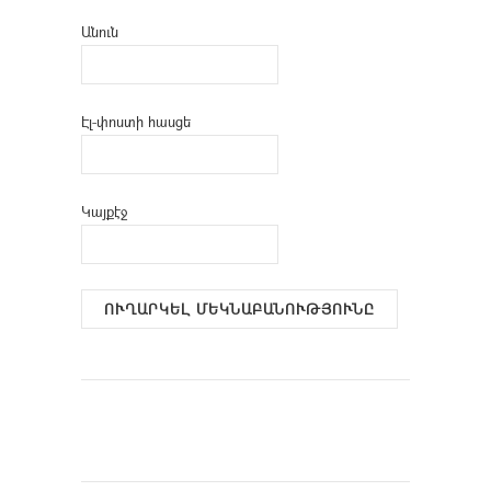
Անուն
Էլ-փոստի հասցե
Կայքէջ