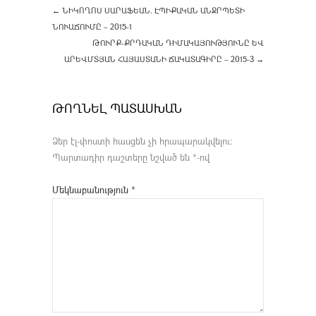
←
ՆԻԿՈՂՈՍ ՍԱՐԱՖԵԱՆ. ԷՊԻՔԱԿԱՆ ԱՆՋՐՊԵՏԻ
ՆՈՒԱՃՈՒՄԸ – 2015-1
ԹՈՒՐՔ-ՔՐԴԱԿԱՆ ԴԻՄԱԿԱՅՈՒԹՅՈՒՆԸ ԵՎ
ԱՐԵՎՄՏՅԱՆ ՀԱՅԱՍՏԱՆԻ ՃԱԿԱՏԱԳԻՐԸ – 2015-3
→
ԹՈՂՆԵԼ ՊԱՏԱՍԽԱՆ
Ձեր էլ-փոստի հասցեն չի հրապարակվելու։
Պարտադիր դաշտերը նշված են
*
-ով
Մեկնաբանություն
*