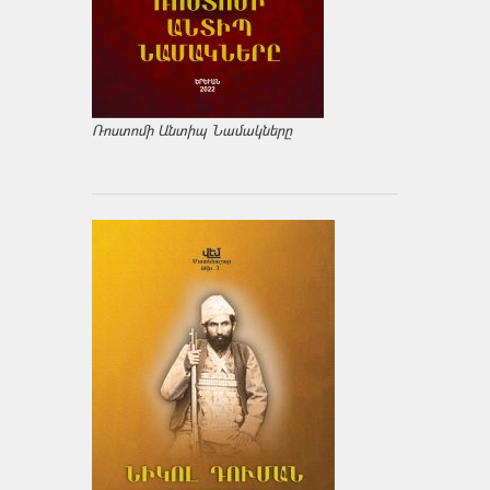
Ռոստոմի Անտիպ Նամակները