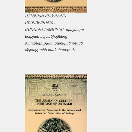
«ԱՐՑԱԽԻ ՀԱՅԿԱԿԱՆ
ՄՇԱԿՈՒԹԱՅԻՆ
ԺԱՌԱՆԳՈՒԹՅՈՒՆԸ․ պաշտպա­
նության մեխանիզմները
ժառանգության պահպանության
միջազ­գային համակարգում»