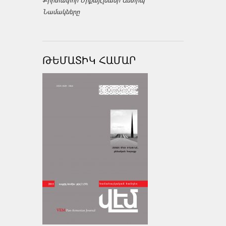
Նամակները
ԹԵՄԱՏԻԿ ՀԱՄԱՐ