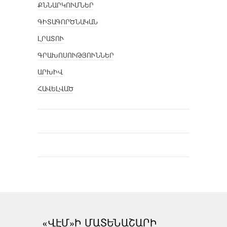
ՔՆՆԱՐԿՈՒՄՆԵՐ
ԳԻՏԱԳՈՐԾՆԱԿԱՆ
ԼՐԱՏՈՒ
ԳՐԱԽՈՍՈՒԹՅՈՒՆՆԵՐ
ԱՐԽԻՎ
ՀԱՎԵԼՎԱԾ
«ՎԷՄ»Ի ՄԱՏԵՆԱՇԱՐԻ