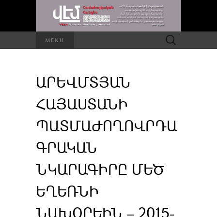
Որոնել՝
MENU
ԱՐԵՎՄՏՅԱՆ
ՀԱՅԱՍՏԱՆԻ
ՊԱՏՄԱԺՈՂՈՎՐԴԱ
ԳՐԱԿԱՆ
ՆԿԱՐԱԳԻՐԸ ՄԵԾ
ԵՂԵՌՆԻ
ՆԱԽՕՐԵԻՆ – 2015-