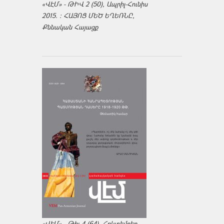
«ՎԷՄ» - ԹԻՎ 2 (50), Ապրիլ-Հունիս
2015. : ՀԱՅՈՑ ՄԵԾ ԵՂԵՌՆԸ,
Քննական Հայացք
«ՎԷՄ» - Թիւ 4 (64). Հոկտեմբեր-