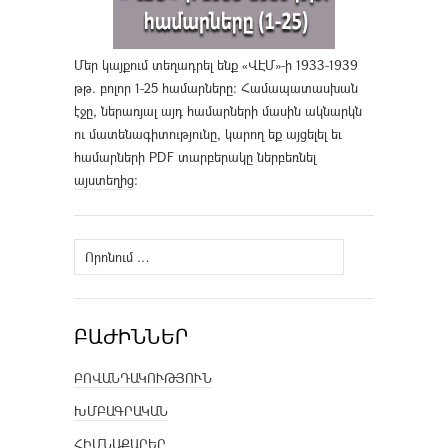
Մեր կայքում տեղադրել ենք «ՎԷՄ»-ի 1933-1939
թթ. բոլոր 1-25 համարները։ Համապատասխան
էջը, ներառյալ այդ համարների մասին ակնարկն
ու մատենագիտությունը, կարող եք այցելել եւ
համարների PDF տարբերակը ներբեռնել
այստեղից
։
Որոնել՝
ԲԱԺԻՆՆԵՐ
ԲՈՎԱՆԴԱԿՈՒԹՅՈՒՆ
ԽՄԲԱԳՐԱԿԱՆ
ՀԻՄՆԱՔԱՐԵՐ