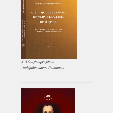
Հ.Յ.Դաշնակցութեան
Ծածկանուններու Բառարան