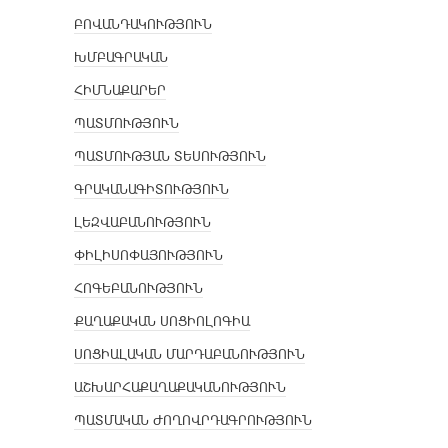
ԲՈՎԱՆԴԱԿՈՒԹՅՈՒՆ
ԽՄԲԱԳՐԱԿԱՆ
ՀԻՄՆԱՔԱՐԵՐ
ՊԱՏՄՈՒԹՅՈՒՆ
ՊԱՏՄՈՒԹՅԱՆ ՏԵՍՈՒԹՅՈՒՆ
ԳՐԱԿԱՆԱԳԻՏՈՒԹՅՈՒՆ
ԼԵԶՎԱԲԱՆՈՒԹՅՈՒՆ
ՓԻԼԻՍՈՓԱՅՈՒԹՅՈՒՆ
ՀՈԳԵԲԱՆՈՒԹՅՈՒՆ
ՔԱՂԱՔԱԿԱՆ ՍՈՑԻՈԼՈԳԻԱ
ՍՈՑԻԱԼԱԿԱՆ ՄԱՐԴԱԲԱՆՈՒԹՅՈՒՆ
ԱՇԽԱՐՀԱՔԱՂԱՔԱԿԱՆՈՒԹՅՈՒՆ
ՊԱՏՄԱԿԱՆ ԺՈՂՈՎՐԴԱԳՐՈՒԹՅՈՒՆ