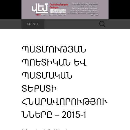
Որոնել՝
MENU
ՊԱՏՄՈՒԹՅԱՆ
ՊՈԵՏԻԿԱՆ ԵՎ
ՊԱՏՄԱԿԱՆ
ՏԵՔՍՏԻ
ՀՆԱՐԱՎՈՐՈՒԹՅՈՒ
ՆՆԵՐԸ – 2015-1