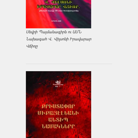
Սեվրի Պայմանագիրն ու ԱՄՆ
Նախագահ Վ. Վիլսոնի Իրավարար
Վճիռը