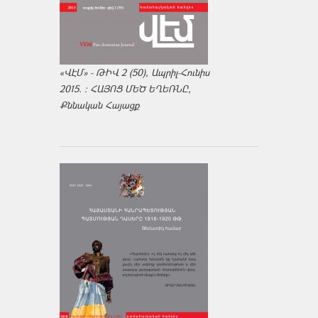
«ՎԷՄ» - ԹԻՎ 2 (50), Ապրիլ-Հունիս
2015. : ՀԱՅՈՑ ՄԵԾ ԵՂԵՌՆԸ,
Քննական Հայացք