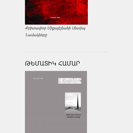
Քրիտափոր Միքայէլեանի Անտիպ
Նամակները
ԹԵՄԱՏԻԿ ՀԱՄԱՐ