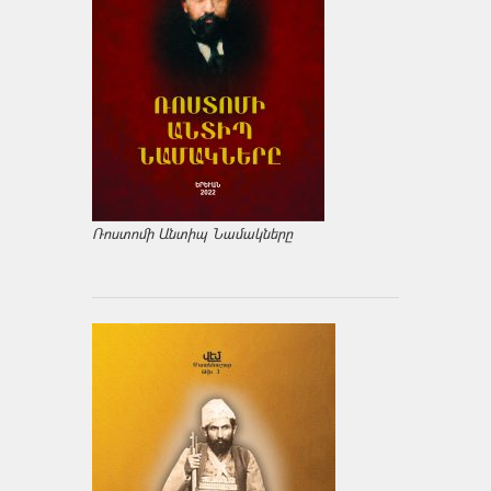
Ռոստոմի Անտիպ Նամակները