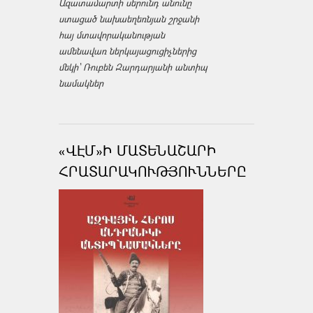
Ազատամարտի սերունդ անունը
ստացած նախաեղեռնյան շրջանի
հայ մտավորականության
ամենավառ ներկայացուցիչներից
մեկի՝ Ռուբեն Զարդարյանի անտիպ
նամակներ
«ՎԷՄ»Ի ՄԱՏԵՆԱՇԱՐԻ
ՀՐԱՏԱՐԱԿՈՒԹՅՈՒՆՆԵՐԸ