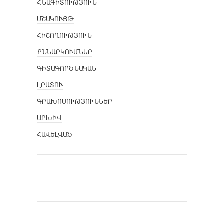
ՀՆԱԳԻՏՈՒԹՅՈՒՆ
ՄՇԱԿՈՒՅԹ
ՀԻՇՈՂՈՒԹՅՈՒՆ
ՔՆՆԱՐԿՈՒՄՆԵՐ
ԳԻՏԱԳՈՐԾՆԱԿԱՆ
ԼՐԱՏՈՒ
ԳՐԱԽՈՍՈՒԹՅՈՒՆՆԵՐ
ԱՐԽԻՎ
ՀԱՎԵԼՎԱԾ