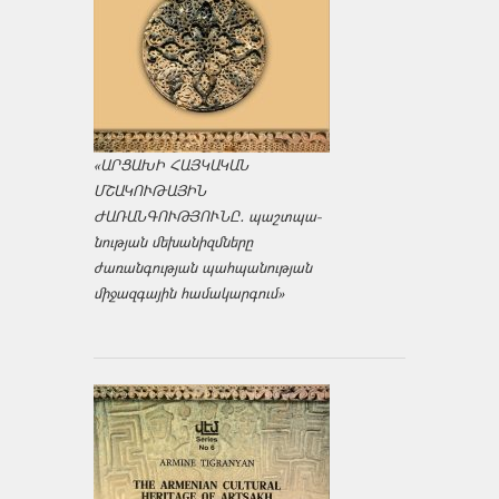
«ԱՐՑԱԽԻ ՀԱՅԿԱԿԱՆ
ՄՇԱԿՈՒԹԱՅԻՆ
ԺԱՌԱՆԳՈՒԹՅՈՒՆԸ․ պաշտպա­
նության մեխանիզմները
ժառանգության պահպանության
միջազ­գային համակարգում»