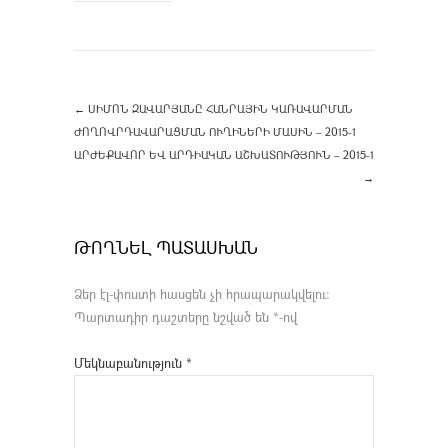
←
ՍԻՄՈՆ ԶԱՎԱՐՅԱՆԸ ՀԱՆՐԱՅԻՆ ԿԱՌԱՎԱՐՄԱՆ
ԺՈՂՈՎՐԴԱՎԱՐԱՑՄԱՆ ՈՒՂԻՆԵՐԻ ՄԱՍԻՆ – 2015-1
ԱՐԺԵՔԱՎՈՐ ԵՎ ԱՐԴԻԱԿԱՆ ԱՇԽԱՏՈՒԹՅՈՒՆ – 2015-1
→
ԹՈՂՆԵԼ ՊԱՏԱՍԽԱՆ
Ձեր էլ-փոստի հասցեն չի հրապարակվելու։
Պարտադիր դաշտերը նշված են
*
-ով
Մեկնաբանություն
*