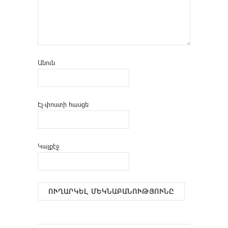
Անուն
Էլ-փոստի հասցե
Կայքէջ