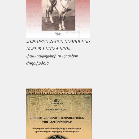
«ԱԶԳԱՅԻՆ ՀԵՐՈՍ ԱՆԴՐԱՆԻԿԻ
ԱՆՏԻՊ ՆԱՄԱԿՆԵՐԸ»
փաստաթղթերի ու նյութերի
ժողովածուն