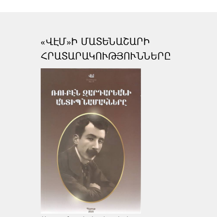
«ՎԷՄ»Ի ՄԱՏԵՆԱՇԱՐԻ
ՀՐԱՏԱՐԱԿՈՒԹՅՈՒՆՆԵՐԸ