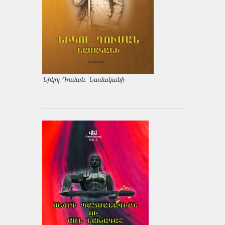
Նիկոլ Դուման. Նամականի