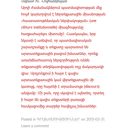
Սմբատ Խ. Հովհաննիսյան
Արդի ժամանակներում պատմագիտության մեջ
հույժ կարևորվում է ներտեքստային միասնության
«հաստատութենական ներփակության» (une
clôture institutionnelle) միագծությունը
հաղթահարելու միտումը1: Հատկապես, երբ
նկատի է առնվում, որ պատմագիտական
շարադրանքը և տեքստը պարառում են
արտատեքստային բազում իմաստներ, որոնք
առանձնահատուկ ներգործություն ունեն
տեքստային տեղեկատվության ողջ մակարդակի
վրա: Արդյունքում ի հայտ է գալիս
արտատեքստային կամ վերտեքստային մի
կառույց, որը հայտնի է տրամասույթ (discours)
անվամբ: Մի բան, որը սկսվում է այնտեղ, որտեղ
ի հայտ են գալիս տեքստերի բառացի
հասկացումից տարբեր հավելյալ իմաստներ:
Posted in
ԳՐԱԽՈՍՈՒԹՅՈՒՆՆԵՐ
on
2015-03-31
.
Leave a comment