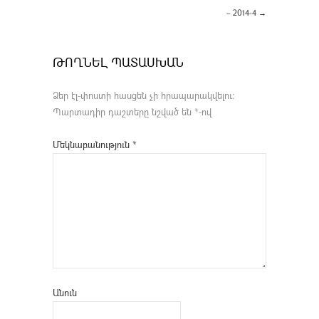
– 2014-4
→
ԹՈՂՆԵԼ ՊԱՏԱՍԽԱՆ
Ձեր էլ-փոստի հասցեն չի հրապարակվելու։
Պարտադիր դաշտերը նշված են
*
-ով
Մեկնաբանություն
*
Անուն