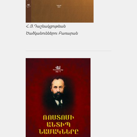
Հ.Յ.Դաշնակցութեան
Ծածկանուններու Բառարան