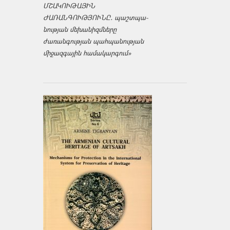
ՄՇԱԿՈՒԹԱՅԻՆ
ԺԱՌԱՆԳՈՒԹՅՈՒՆԸ․ պաշտպա­
նության մեխանիզմները
ժառանգության պահպանության
միջազ­գային համակարգում»