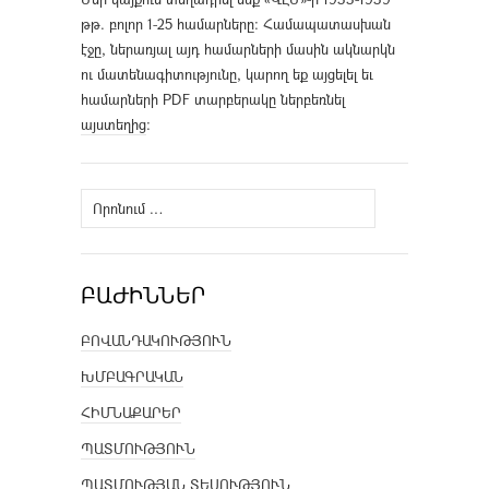
թթ. բոլոր 1-25 համարները։ Համապատասխան
էջը, ներառյալ այդ համարների մասին ակնարկն
ու մատենագիտությունը, կարող եք այցելել եւ
համարների PDF տարբերակը ներբեռնել
այստեղից
։
Որոնել՝
ԲԱԺԻՆՆԵՐ
ԲՈՎԱՆԴԱԿՈՒԹՅՈՒՆ
ԽՄԲԱԳՐԱԿԱՆ
ՀԻՄՆԱՔԱՐԵՐ
ՊԱՏՄՈՒԹՅՈՒՆ
ՊԱՏՄՈՒԹՅԱՆ ՏԵՍՈՒԹՅՈՒՆ