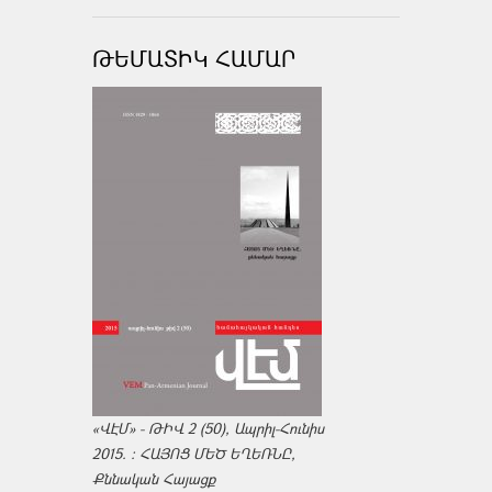
ԹԵՄԱՏԻԿ ՀԱՄԱՐ
«ՎԷՄ» - ԹԻՎ 2 (50), Ապրիլ-Հունիս
2015. : ՀԱՅՈՑ ՄԵԾ ԵՂԵՌՆԸ,
Քննական Հայացք