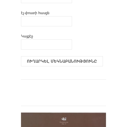
Էլ-փոստի հասցե
Կայքէջ