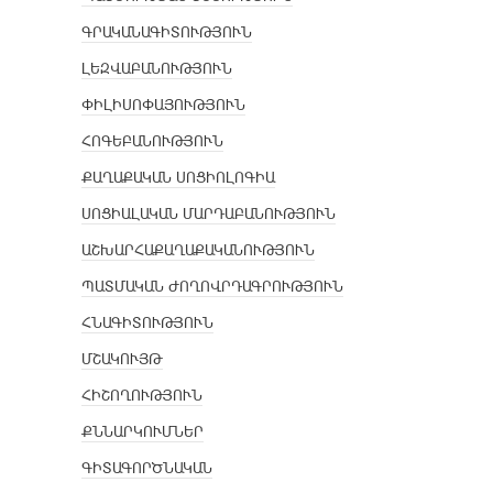
ԳՐԱԿԱՆԱԳԻՏՈՒԹՅՈՒՆ
ԼԵԶՎԱԲԱՆՈՒԹՅՈՒՆ
ՓԻԼԻՍՈՓԱՅՈՒԹՅՈՒՆ
ՀՈԳԵԲԱՆՈՒԹՅՈՒՆ
ՔԱՂԱՔԱԿԱՆ ՍՈՑԻՈԼՈԳԻԱ
ՍՈՑԻԱԼԱԿԱՆ ՄԱՐԴԱԲԱՆՈՒԹՅՈՒՆ
ԱՇԽԱՐՀԱՔԱՂԱՔԱԿԱՆՈՒԹՅՈՒՆ
ՊԱՏՄԱԿԱՆ ԺՈՂՈՎՐԴԱԳՐՈՒԹՅՈՒՆ
ՀՆԱԳԻՏՈՒԹՅՈՒՆ
ՄՇԱԿՈՒՅԹ
ՀԻՇՈՂՈՒԹՅՈՒՆ
ՔՆՆԱՐԿՈՒՄՆԵՐ
ԳԻՏԱԳՈՐԾՆԱԿԱՆ