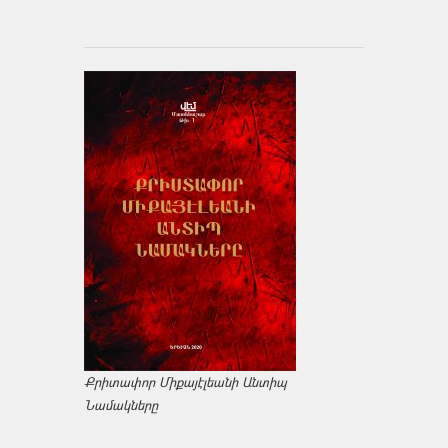
Քրիտափոր Միքայէլեանի Անտիպ
Նամակները