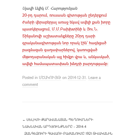
Սլավի Ավիկ Մ. Հարությունյան
20-րդ դարում, ռուսաան գիտության ընդերքում
ժանրի վերաբերյալ առաջ եկավ ավելի քան խորը
պատկերացում, Մ.Մ.Բախխտինի և Յու.Ն.
Տինյանովի աշխատանքները 20րդ դարի
գրականագիտության նոր որակ էին՝ հագեցած
բազմազան գաղափարներով, կառուցված
մեթոդաբանական այլ հիմքո վրա և, անկասկած,
ավելի համապատասխան խնդրի բարդությամբ:
Posted in
ՄՇԱԿՈՒՅԹ
on
2014-12-31
.
Leave a
comment
←
ՍԵԼԻՄԻ ՔԱՐԱՎԱՆԱՏԱՆ ՊԵՂՈՒՄՆԵՐԻ
ՆԱԽՆԱԿԱՆ ԱՐԴՅՈՒՆՔՆԵՐԸ – 2014-4
ԶԱՆԳԵԶՈՒՐԻ ԳԱՎԱՌԻ ԲԱԺԱՆՈՒՄԸ 1921 ԹՎԱԿԱՆԻՆ