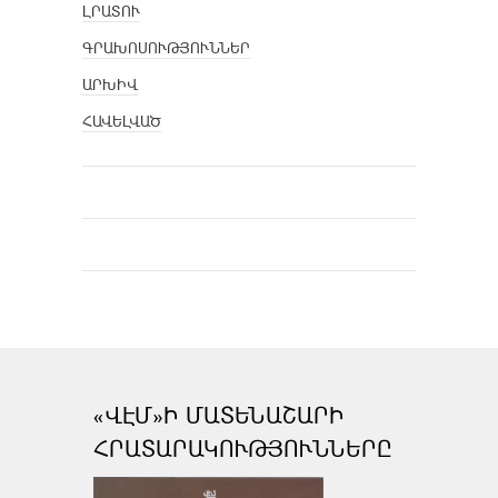
ԼՐԱՏՈՒ
ԳՐԱԽՈՍՈՒԹՅՈՒՆՆԵՐ
ԱՐԽԻՎ
ՀԱՎԵԼՎԱԾ
«ՎԷՄ»Ի ՄԱՏԵՆԱՇԱՐԻ
ՀՐԱՏԱՐԱԿՈՒԹՅՈՒՆՆԵՐԸ