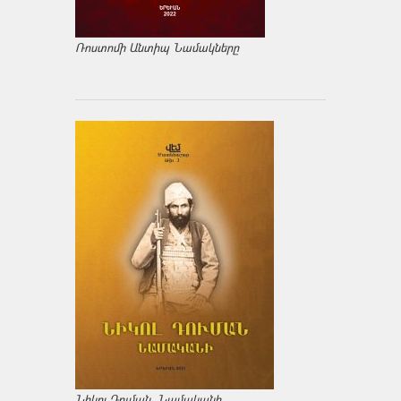
Ռոստոմի Անտիպ Նամակները
Նիկոլ Դուման. Նամականի