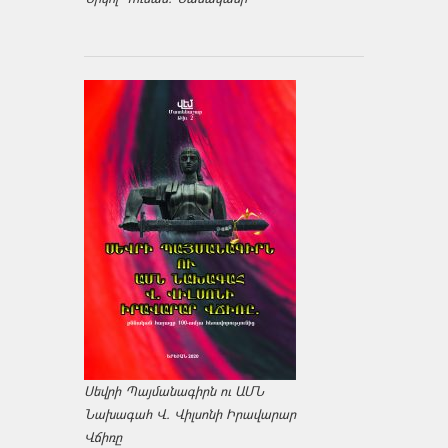
Սեվրի Պայմանագիրն ու ԱՄՆ
Նախագահ Վ. Վիլսոնի Իրավարար
Վճիռը