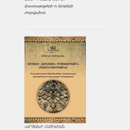
փաստաթղթերի ու նյութերի
ժողովածուն
«ԱՐՑԱԽԻ ՀԱՅԿԱԿԱՆ