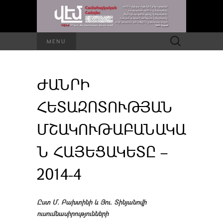
Որոնել՝
MENU
ԺԱՆՐԻ
ՀԵՏԱԶՈՏՈՒԹՅԱՆ
ՄՇԱԿՈՒԹԱԲԱՆԱԿԱ
Ն ՀԱՅԵՑԱԿԵՏԸ –
2014-4
Ըստ Մ. Բախտինի և Յու. Տինյանովի
ուսումնասիրությունների