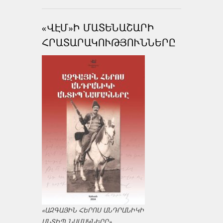
«ՎԷՄ»Ի ՄԱՏԵՆԱՇԱՐԻ
ՀՐԱՏԱՐԱԿՈՒԹՅՈՒՆՆԵՐԸ
«ԱԶԳԱՅԻՆ ՀԵՐՈՍ ԱՆԴՐԱՆԻԿԻ
ԱՆՏԻՊ ՆԱՄԱԿՆԵՐԸ»