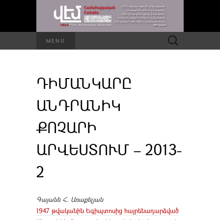
Որոնել՝
MENU
ԴԻՄԱՆԿԱՐԸ
ԱՆԴՐԱՆԻԿ
ՔՈՉԱՐԻ
ԱՐՎԵՍՏՈՒՄ – 2013-
2
Գայանե Հ. Առաքելյան
1947 թվականին Եգիպտոսից հայրենադարձված