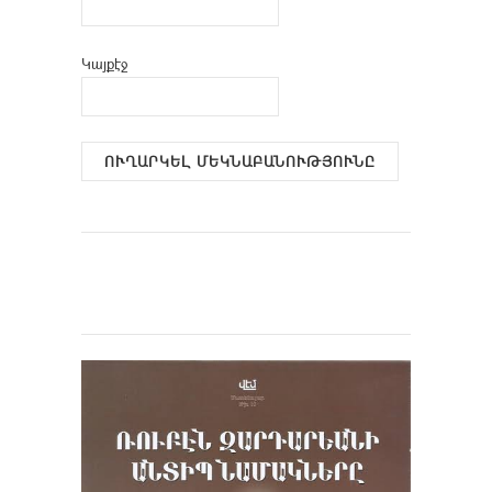
Կայքէջ