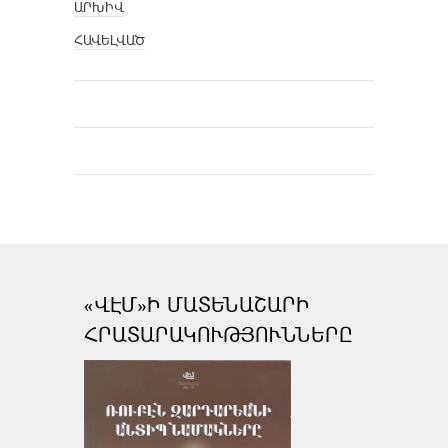
ԱՐԽԻՎ
ՀԱՎԵԼՎԱԾ
«ՎԷՄ»Ի ՄԱՏԵՆԱՇԱՐԻ
ՀՐԱՏԱՐԱԿՈՒԹՅՈՒՆՆԵՐԸ