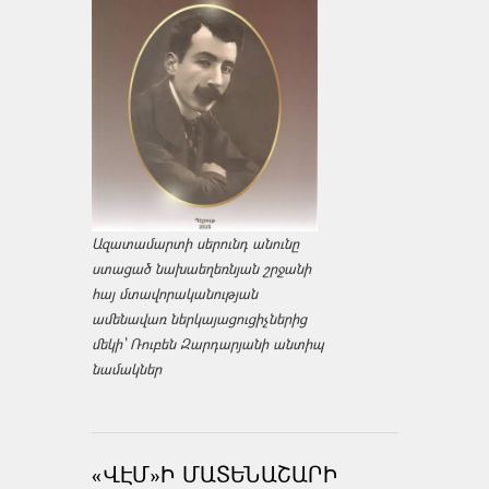
Ազատամարտի սերունդ անունը
ստացած նախաեղեռնյան շրջանի
հայ մտավորականության
ամենավառ ներկայացուցիչներից
մեկի՝ Ռուբեն Զարդարյանի անտիպ
նամակներ
«ՎԷՄ»Ի ՄԱՏԵՆԱՇԱՐԻ