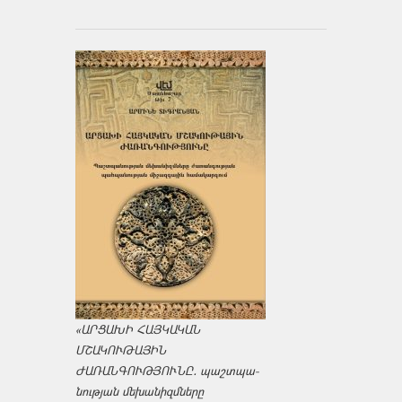
«ԱՐՑԱԽԻ ՀԱՅԿԱԿԱՆ
ՄՇԱԿՈՒԹԱՅԻՆ
ԺԱՌԱՆԳՈՒԹՅՈՒՆԸ․ պաշտպա­
նության մեխանիզմները