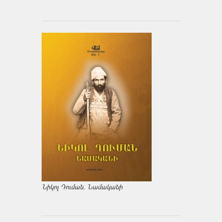
Նիկոլ Դուման. Նամականի