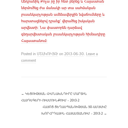
Անդրանիկ Քոչա րը իր հետ բերեց և Հայաստան
ներմուծեց ժա մանակի ար տա սահմանյան
լուսանկարչության ամենավերջին նվաճումները և
հարստացնելով դրանք` վերածեց իսկական
արվեստի: Նա փաստորեն դարձավ
գեղարվեստական լուսանկարչության հիմնադիրը
Հայաստանում:
Posted in
ՄՇԱԿՈՒՅԹ
on
2013-06-30
.
Leave a
comment
←
ԿԵՑՈՒԹՅԱՆ ՀԻՄՆԱԽՆԴԻՐԸ ՄԱՐՏԻՆ
ՀԱՅԴԵԳԵՐԻ ՈՒՍՄՈՒՆՔՈՒՄ – 2013-2
ՀԱՅՈՑ ՑԵՂԱՍՊԱՆՈՒԹՅԱՆ 50-ԱՄՅԱԿԸ
ԽՈՐՀՐԴԱՅԻՆ ՀԱՅԱՍՏԱՆՈՒՄ – 2013-2
→