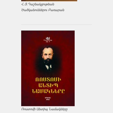
Հ.Յ.Դաշնակցութեան
Ծածկանուններու Բառարան
Ռոստոմի Անտիպ Նամակները