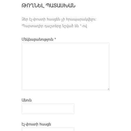
ԹՈՂՆԵԼ ՊԱՏԱՍԽԱՆ
Ձեր էլ-փոստի հասցեն չի հրապարակվելու։
Պարտադիր դաշտերը նշված են
*
-ով
Մեկնաբանություն
*
Անուն
Էլ-փոստի հասցե