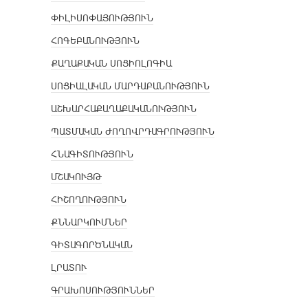
ՓԻԼԻՍՈՓԱՅՈՒԹՅՈՒՆ
ՀՈԳԵԲԱՆՈՒԹՅՈՒՆ
ՔԱՂԱՔԱԿԱՆ ՍՈՑԻՈԼՈԳԻԱ
ՍՈՑԻԱԼԱԿԱՆ ՄԱՐԴԱԲԱՆՈՒԹՅՈՒՆ
ԱՇԽԱՐՀԱՔԱՂԱՔԱԿԱՆՈՒԹՅՈՒՆ
ՊԱՏՄԱԿԱՆ ԺՈՂՈՎՐԴԱԳՐՈՒԹՅՈՒՆ
ՀՆԱԳԻՏՈՒԹՅՈՒՆ
ՄՇԱԿՈՒՅԹ
ՀԻՇՈՂՈՒԹՅՈՒՆ
ՔՆՆԱՐԿՈՒՄՆԵՐ
ԳԻՏԱԳՈՐԾՆԱԿԱՆ
ԼՐԱՏՈՒ
ԳՐԱԽՈՍՈՒԹՅՈՒՆՆԵՐ