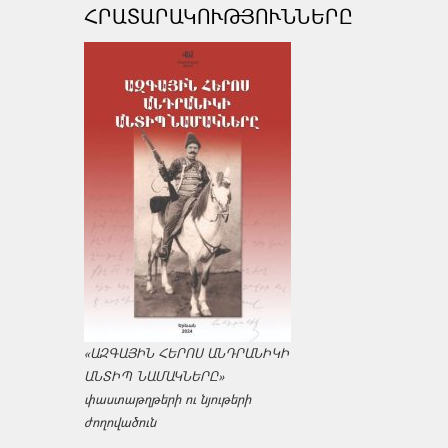
ՀՐԱՏԱՐԱԿՈՒԹՅՈՒՆՆԵՐԸ
«ԱԶԳԱՅԻՆ ՀԵՐՈՍ ԱՆԴՐԱՆԻԿԻ
ԱՆՏԻՊ ՆԱՄԱԿՆԵՐԸ»
փաստաթղթերի ու նյութերի
ժողովածուն