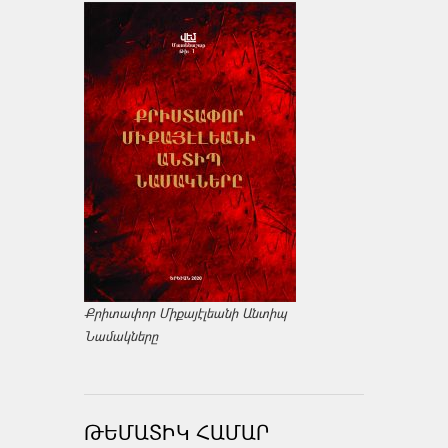
Քրիտափոր Միքայէլեանի Անտիպ
Նամակները
ԹԵՄԱՏԻԿ ՀԱՄԱՐ