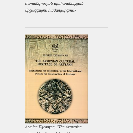
ժառանգության պահպանության
միջազ­գային համակարգում»
Armine Tigranyan, "The Armenian