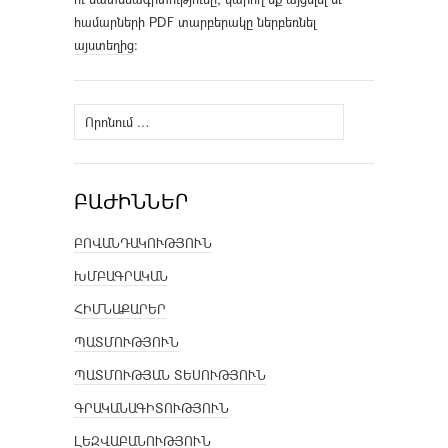
համարների PDF տարբերակը ներբեռնել
այստեղից
։
Որոնել՝
ԲԱԺԻՆՆԵՐ
ԲՈՎԱՆԴԱԿՈՒԹՅՈՒՆ
ԽՄԲԱԳՐԱԿԱՆ
ՀԻՄՆԱՔԱՐԵՐ
ՊԱՏՄՈՒԹՅՈՒՆ
ՊԱՏՄՈՒԹՅԱՆ ՏԵՍՈՒԹՅՈՒՆ
ԳՐԱԿԱՆԱԳԻՏՈՒԹՅՈՒՆ
ԼԵԶՎԱԲԱՆՈՒԹՅՈՒՆ