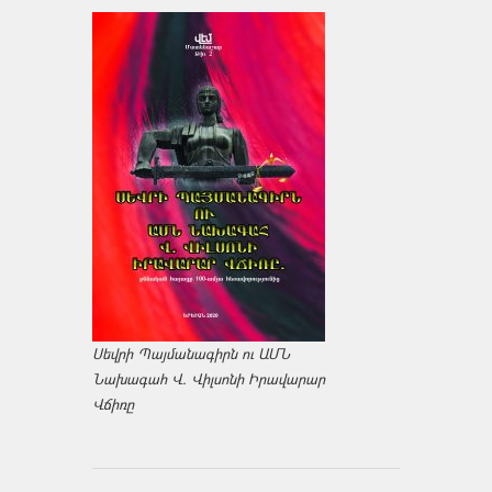
Սեվրի Պայմանագիրն ու ԱՄՆ
Նախագահ Վ. Վիլսոնի Իրավարար
Վճիռը