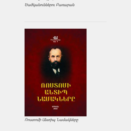
Ծածկանուններու Բառարան
Ռոստոմի Անտիպ Նամակները