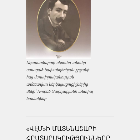
Ազատամարտի սերունդ անունը
ստացած նախաեղեռնյան շրջանի
հայ մտավորականության
ամենավառ ներկայացուցիչներից
մեկի՝ Ռուբեն Զարդարյանի անտիպ
նամակներ
«ՎԷՄ»Ի ՄԱՏԵՆԱՇԱՐԻ
ՀՐԱՏԱՐԱԿՈՒԹՅՈՒՆՆԵՐԸ