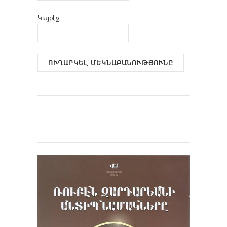
Կայքէջ