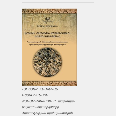
«ԱՐՑԱԽԻ ՀԱՅԿԱԿԱՆ
ՄՇԱԿՈՒԹԱՅԻՆ
ԺԱՌԱՆԳՈՒԹՅՈՒՆԸ․ պաշտպա­
նության մեխանիզմները
ժառանգության պահպանության