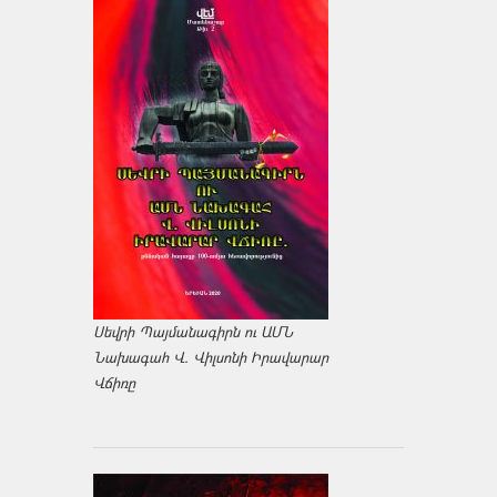
Սեվրի Պայմանագիրն ու ԱՄՆ
Նախագահ Վ. Վիլսոնի Իրավարար
Վճիռը