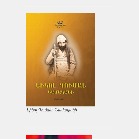
Նիկոլ Դուման. Նամականի