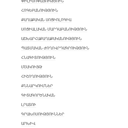
ՓԻԼԻՍՈՓԱՅՈՒԹՅՈՒՆ
ՀՈԳԵԲԱՆՈՒԹՅՈՒՆ
ՔԱՂԱՔԱԿԱՆ ՍՈՑԻՈԼՈԳԻԱ
ՍՈՑԻԱԼԱԿԱՆ ՄԱՐԴԱԲԱՆՈՒԹՅՈՒՆ
ԱՇԽԱՐՀԱՔԱՂԱՔԱԿԱՆՈՒԹՅՈՒՆ
ՊԱՏՄԱԿԱՆ ԺՈՂՈՎՐԴԱԳՐՈՒԹՅՈՒՆ
ՀՆԱԳԻՏՈՒԹՅՈՒՆ
ՄՇԱԿՈՒՅԹ
ՀԻՇՈՂՈՒԹՅՈՒՆ
ՔՆՆԱՐԿՈՒՄՆԵՐ
ԳԻՏԱԳՈՐԾՆԱԿԱՆ
ԼՐԱՏՈՒ
ԳՐԱԽՈՍՈՒԹՅՈՒՆՆԵՐ
ԱՐԽԻՎ