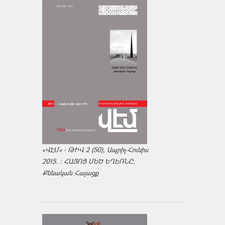
«ՎԷՄ» - ԹԻՎ 2 (50), Ապրիլ-Հունիս
2015. : ՀԱՅՈՑ ՄԵԾ ԵՂԵՌՆԸ,
Քննական Հայացք