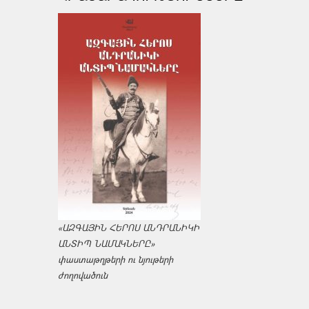
«ԱԶԳԱՅԻՆ ՀԵՐՈՍ ԱՆԴՐԱՆԻԿԻ
ԱՆՏԻՊ ՆԱՄԱԿՆԵՐԸ»
փաստաթղթերի ու նյութերի
ժողովածուն