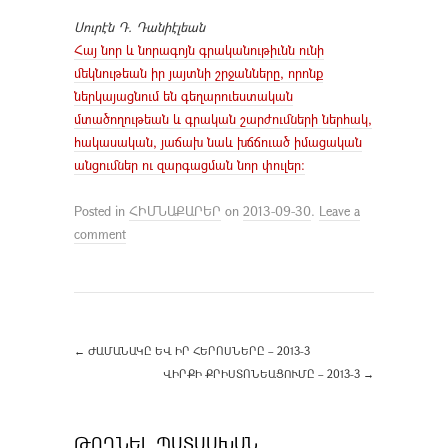
Սուրէն Դ. Դանիէլեան
Հայ նոր և նորագոյն գրականութիւնն ունի
մեկնութեան իր յայտնի շրջանները, որոնք
ներկայացնում են գեղարուեստական
մտածողութեան և գրական շարժումների ներհակ,
հակասական, յաճախ նաև խճճուած իմացական
անցումներ ու զարգացման նոր փուլեր:
Posted in
ՀԻՄՆԱՔԱՐԵՐ
on
2013-09-30
.
Leave a
comment
←
ԺԱՄԱՆԱԿԸ ԵՎ ԻՐ ՀԵՐՈՍՆԵՐԸ – 2013-3
ՎԻՐՔԻ ՔՐԻՍՏՈՆԵԱՑՈՒՄԸ – 2013-3
→
ԹՈՂՆԵԼ ՊԱՏԱՍԽԱՆ