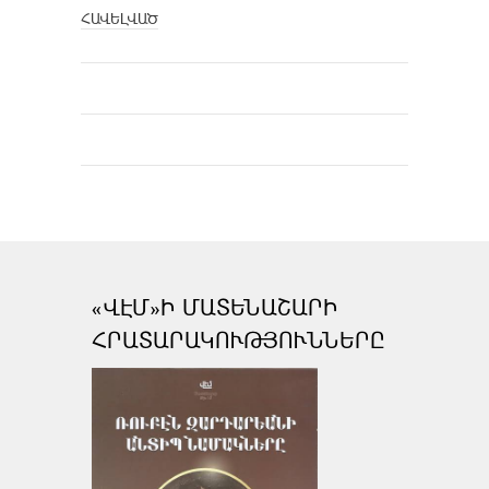
ՀԱՎԵԼՎԱԾ
«ՎԷՄ»Ի ՄԱՏԵՆԱՇԱՐԻ
ՀՐԱՏԱՐԱԿՈՒԹՅՈՒՆՆԵՐԸ