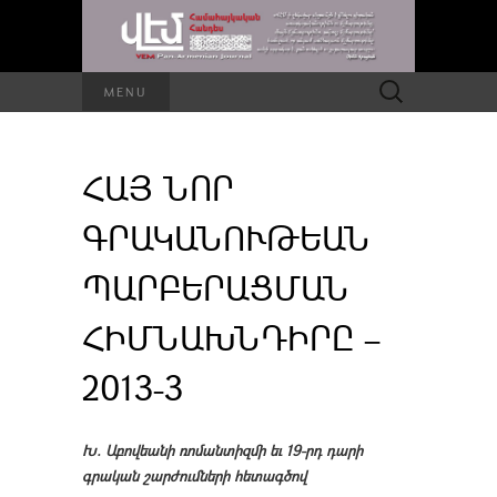
Որոնել՝
MENU
ՀԱՅ ՆՈՐ
ԳՐԱԿԱՆՈՒԹԵԱՆ
ՊԱՐԲԵՐԱՑՄԱՆ
ՀԻՄՆԱԽՆԴԻՐԸ –
2013-3
Խ. Աբովեանի ռոմանտիզմի եւ 19-րդ դարի
գրական շարժումների հետագծով