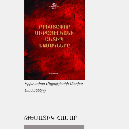
Քրիտափոր Միքայէլեանի Անտիպ
Նամակները
ԹԵՄԱՏԻԿ ՀԱՄԱՐ