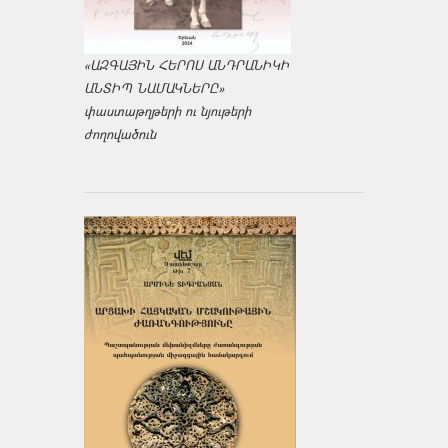
«ԱԶԳԱՅԻՆ ՀԵՐՈՍ ԱՆԴՐԱՆԻԿԻ
ԱՆՏԻՊ ՆԱՄԱԿՆԵՐԸ»
փաստաթղթերի ու նյութերի
ժողովածուն