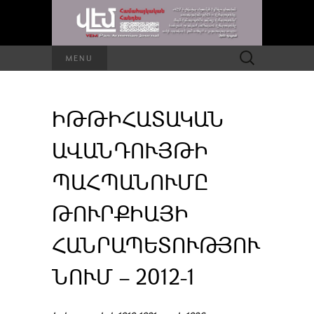
Որոնել՝
MENU
ԻԹԹԻՀԱՏԱԿԱՆ
ԱՎԱՆԴՈՒՅԹԻ
ՊԱՀՊԱՆՈՒՄԸ
ԹՈՒՐՔԻԱՅԻ
ՀԱՆՐԱՊԵՏՈՒԹՅՈՒ
ՆՈՒՄ – 2012-1