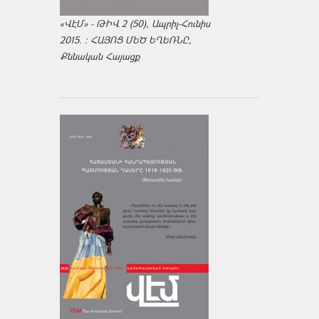
«ՎԷՄ» - ԹԻՎ 2 (50), Ապրիլ-Հունիս
2015. : ՀԱՅՈՑ ՄԵԾ ԵՂԵՌՆԸ,
Քննական Հայացք