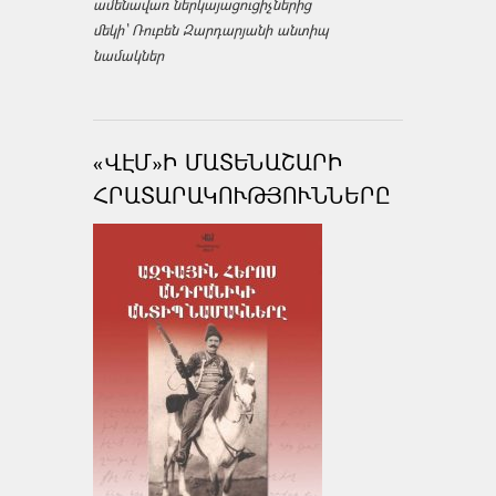
ամենավառ ներկայացուցիչներից
մեկի՝ Ռուբեն Զարդարյանի անտիպ
նամակներ
«ՎԷՄ»Ի ՄԱՏԵՆԱՇԱՐԻ
ՀՐԱՏԱՐԱԿՈՒԹՅՈՒՆՆԵՐԸ