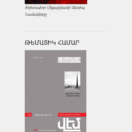
Քրիտափոր Միքայէլեանի Անտիպ
Նամակները
ԹԵՄԱՏԻԿ ՀԱՄԱՐ