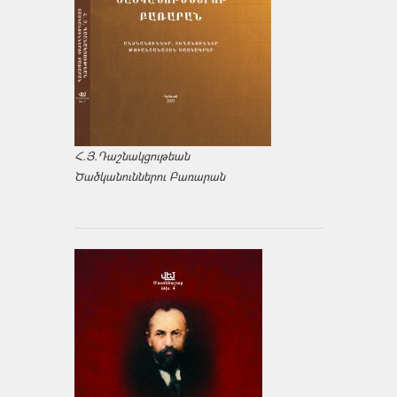
Հ.Յ.Դաշնակցութեան
Ծածկանուններու Բառարան