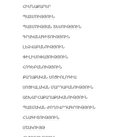
ՀԻՄՆԱՔԱՐԵՐ
ՊԱՏՄՈՒԹՅՈՒՆ
ՊԱՏՄՈՒԹՅԱՆ ՏԵՍՈՒԹՅՈՒՆ
ԳՐԱԿԱՆԱԳԻՏՈՒԹՅՈՒՆ
ԼԵԶՎԱԲԱՆՈՒԹՅՈՒՆ
ՓԻԼԻՍՈՓԱՅՈՒԹՅՈՒՆ
ՀՈԳԵԲԱՆՈՒԹՅՈՒՆ
ՔԱՂԱՔԱԿԱՆ ՍՈՑԻՈԼՈԳԻԱ
ՍՈՑԻԱԼԱԿԱՆ ՄԱՐԴԱԲԱՆՈՒԹՅՈՒՆ
ԱՇԽԱՐՀԱՔԱՂԱՔԱԿԱՆՈՒԹՅՈՒՆ
ՊԱՏՄԱԿԱՆ ԺՈՂՈՎՐԴԱԳՐՈՒԹՅՈՒՆ
ՀՆԱԳԻՏՈՒԹՅՈՒՆ
ՄՇԱԿՈՒՅԹ