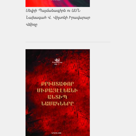
Սեվրի Պայմանագիրն ու ԱՄՆ
Նախագահ Վ. Վիլսոնի Իրավարար
Վճիռը