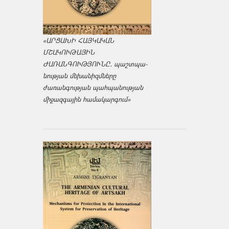
«ԱՐՑԱԽԻ ՀԱՅԿԱԿԱՆ
ՄՇԱԿՈՒԹԱՅԻՆ
ԺԱՌԱՆԳՈՒԹՅՈՒՆԸ․ պաշտպա­
նության մեխանիզմները
ժառանգության պահպանության
միջազ­գային համակարգում»