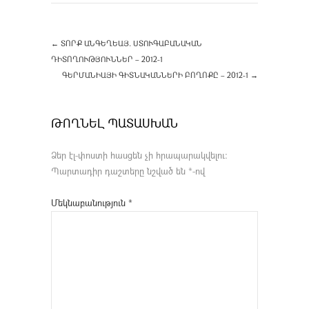
←
ՏՈՐՔ ԱՆԳԵՂԵԱՅ. ՍՏՈՒԳԱԲԱՆԱԿԱՆ
ԴԻՏՈՂՈՒԹՅՈՒՆՆԵՐ – 2012-1
ԳԵՐՄԱՆԻԱՅԻ ԳԻՏՆԱԿԱՆՆԵՐԻ ԲՈՂՈՔԸ – 2012-1
→
ԹՈՂՆԵԼ ՊԱՏԱՍԽԱՆ
Ձեր էլ-փոստի հասցեն չի հրապարակվելու։
Պարտադիր դաշտերը նշված են
*
-ով
Մեկնաբանություն
*