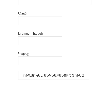
Անուն
Էլ-փոստի հասցե
Կայքէջ