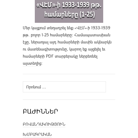
Մեր կայքում տեղադրել ենք «ՎԷՄ»-ի 1933-1939
թթ. բոլոր 1-25 համարները։ Համապատասխան
էջը, ներառյալ այդ համարների մասին ակնարկն
ու մատենագիտությունը, կարող եք այցելել եւ
համարների PDF տարբերակը ներբեռնել
այստեղից
։
Որոնել՝
ԲԱԺԻՆՆԵՐ
ԲՈՎԱՆԴԱԿՈՒԹՅՈՒՆ
ԽՄԲԱԳՐԱԿԱՆ