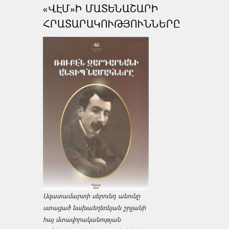
«ՎԷՄ»Ի ՄԱՏԵՆԱՇԱՐԻ
ՀՐԱՏԱՐԱԿՈՒԹՅՈՒՆՆԵՐԸ
Ազատամարտի սերունդ անունը
ստացած նախաեղեռնյան շրջանի
հայ մտավորականության