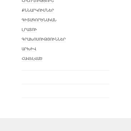
ՀԻՇՈՂՈՒԹՅՈՒՆ
ՔՆՆԱՐԿՈՒՄՆԵՐ
ԳԻՏԱԳՈՐԾՆԱԿԱՆ
ԼՐԱՏՈՒ
ԳՐԱԽՈՍՈՒԹՅՈՒՆՆԵՐ
ԱՐԽԻՎ
ՀԱՎԵԼՎԱԾ