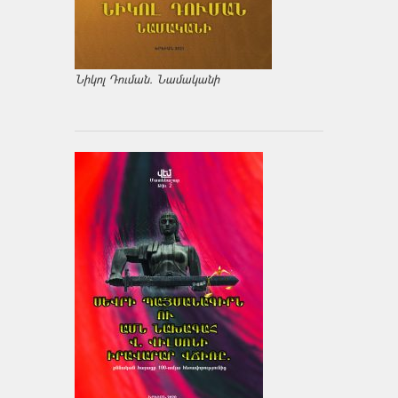
Նիկոլ Դուման. Նամականի