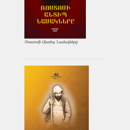
Ռոստոմի Անտիպ Նամակները