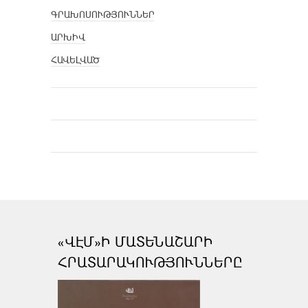
ԳՐԱԽՈՍՈՒԹՅՈՒՆՆԵՐ
ԱՐԽԻՎ
ՀԱՎԵԼՎԱԾ
«ՎԷՄ»Ի ՄԱՏԵՆԱՇԱՐԻ
ՀՐԱՏԱՐԱԿՈՒԹՅՈՒՆՆԵՐԸ