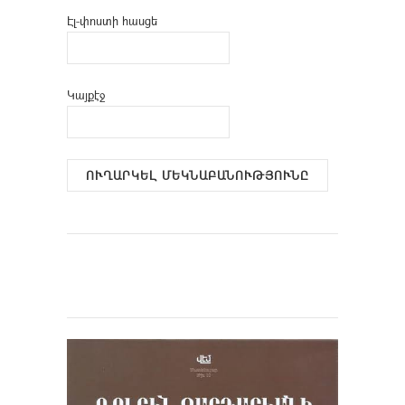
Էլ-փոստի հասցե
Կայքէջ