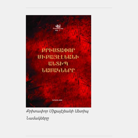
Քրիտափոր Միքայէլեանի Անտիպ
Նամակները