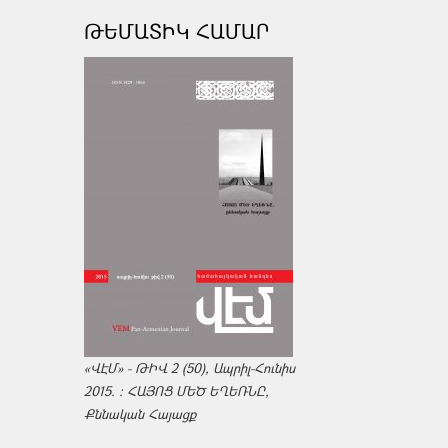
ԹԵՄԱՏԻԿ ՀԱՄԱՐ
«ՎԷՄ» - ԹԻՎ 2 (50), Ապրիլ-Հունիս
2015. : ՀԱՅՈՑ ՄԵԾ ԵՂԵՌՆԸ,
Քննական Հայացք