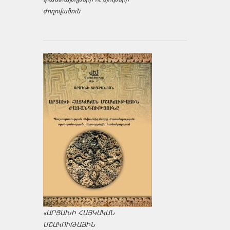
ժողովածուն
«ԱՐՑԱԽԻ ՀԱՅԿԱԿԱՆ
ՄՇԱԿՈՒԹԱՅԻՆ