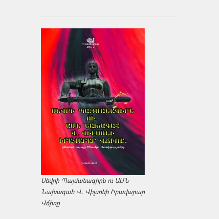
Սեվրի Պայմանագիրն ու ԱՄՆ
Նախագահ Վ. Վիլսոնի Իրավարար
Վճիռը