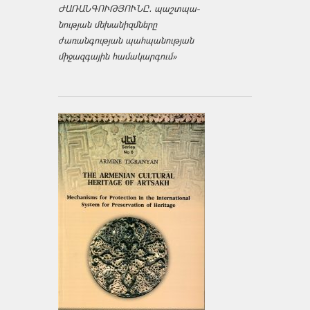
ԺԱՌԱՆԳՈՒԹՅՈՒՆԸ․ պաշտպա­
նության մեխանիզմները
ժառանգության պահպանության
միջազ­գային համակարգում»