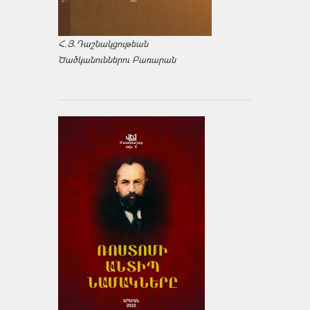
Հ.Յ.Դաշնակցութեան
Ծածկանուններու Բառարան