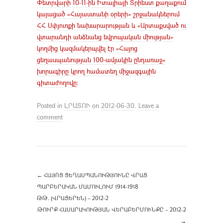
Փետրվարի 10-11-ին Իտալիայի Տրիեստ քաղաքում
կայացած «Հայաստանի օրերի» շրջանակներում
ՀՀ Սփյուռքի նախարարության և «Արտաքսված ու
վտարանդի անձնանց եվրոպական միության»
կողմից կազմակերպվել էր «Հայոց
ցեղասպանության 100-ամյակին ընդառաջ»
խորագիրը կրող համատեղ միջազգային
գիտաժողովը:
Posted in
ԼՐԱՏՈՒ
on
2012-06-30
.
Leave a
comment
←
ՀԱՅՈՑ ՑԵՂԱՍՊԱՆՈՒԹՅՈՒՆԸ ՎՐԱՑ
ՊԱՐԲԵՐԱԿԱՆ ՄԱՄՈՒԼՈՒՄ 1914-1918
ԹԹ. (ՎՐԱՑԵՐԵՆ) – 2012-2
ԹՈՒՐՔ ՀԱՍԱՐԱԿՈՒԹՅԱՆ ՎԵՐԱԲԵՐՄՈՒՆՔԸ – 2012-2
→