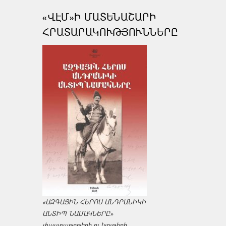
«ՎԷՄ»Ի ՄԱՏԵՆԱՇԱՐԻ
ՀՐԱՏԱՐԱԿՈՒԹՅՈՒՆՆԵՐԸ
«ԱԶԳԱՅԻՆ ՀԵՐՈՍ ԱՆԴՐԱՆԻԿԻ
ԱՆՏԻՊ ՆԱՄԱԿՆԵՐԸ»
փաստաթղթերի ու նյութերի