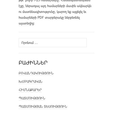
թթ. բոլոր 1-25 համարները։ Համապատասխան
էջը, ներառյալ այդ համարների մասին ակնարկն
ու մատենագիտությունը, կարող եք այցելել եւ
համարների PDF տարբերակը ներբեռնել
այստեղից
։
Որոնել՝
ԲԱԺԻՆՆԵՐ
ԲՈՎԱՆԴԱԿՈՒԹՅՈՒՆ
ԽՄԲԱԳՐԱԿԱՆ
ՀԻՄՆԱՔԱՐԵՐ
ՊԱՏՄՈՒԹՅՈՒՆ
ՊԱՏՄՈՒԹՅԱՆ ՏԵՍՈՒԹՅՈՒՆ