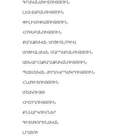
ԳՐԱԿԱՆԱԳԻՏՈՒԹՅՈՒՆ
ԼԵԶՎԱԲԱՆՈՒԹՅՈՒՆ
ՓԻԼԻՍՈՓԱՅՈՒԹՅՈՒՆ
ՀՈԳԵԲԱՆՈՒԹՅՈՒՆ
ՔԱՂԱՔԱԿԱՆ ՍՈՑԻՈԼՈԳԻԱ
ՍՈՑԻԱԼԱԿԱՆ ՄԱՐԴԱԲԱՆՈՒԹՅՈՒՆ
ԱՇԽԱՐՀԱՔԱՂԱՔԱԿԱՆՈՒԹՅՈՒՆ
ՊԱՏՄԱԿԱՆ ԺՈՂՈՎՐԴԱԳՐՈՒԹՅՈՒՆ
ՀՆԱԳԻՏՈՒԹՅՈՒՆ
ՄՇԱԿՈՒՅԹ
ՀԻՇՈՂՈՒԹՅՈՒՆ
ՔՆՆԱՐԿՈՒՄՆԵՐ
ԳԻՏԱԳՈՐԾՆԱԿԱՆ
ԼՐԱՏՈՒ