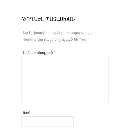
ԹՈՂՆԵԼ ՊԱՏԱՍԽԱՆ
Ձեր էլ-փոստի հասցեն չի հրապարակվելու։
Պարտադիր դաշտերը նշված են
*
-ով
Մեկնաբանություն
*
Անուն