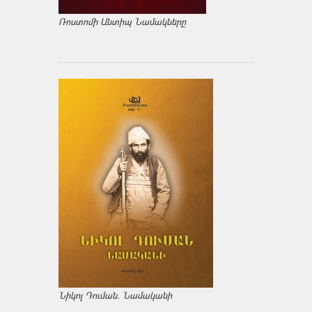
Ռոստոմի Անտիպ Նամակները
Նիկոլ Դուման. Նամականի