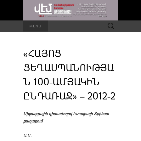
Որոնել՝
MENU
«ՀԱՅՈՑ
ՑԵՂԱՍՊԱՆՈՒԹՅԱ
Ն 100-ԱՄՅԱԿԻՆ
ԸՆԴԱՌԱՋ» – 2012-2
Միջազգային գիտաժողով Իտալիայի Տրիեստ
քաղաքում
Ա.Մ.