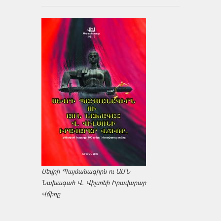
Սեվրի Պայմանագիրն ու ԱՄՆ
Նախագահ Վ. Վիլսոնի Իրավարար
Վճիռը