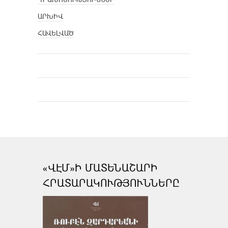
ԱՐԽԻՎ
ՀԱՎԵԼՎԱԾ
«ՎԷՄ»Ի ՄԱՏԵՆԱՇԱՐԻ
ՀՐԱՏԱՐԱԿՈՒԹՅՈՒՆՆԵՐԸ