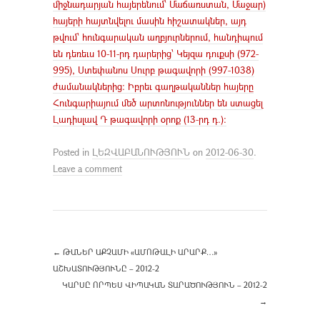
միջնադարյան հայերենում՝ Մաճառստան, Մաջար)
հայերի հայտնվելու մասին հիշատակներ, այդ
թվում՝ հունգարական աղբյուրներում, հանդիպում
են դեռեւս 10-11-րդ դարերից՝ Կեյզա դուքսի (972-
995), Ստեփանոս Սուրբ թագավորի (997-1038)
ժամանակներից: Իբրեւ գաղթականներ հայերը
Հունգարիայում մեծ արտոնություններ են ստացել
Լադիսլավ Դ թագավորի օրոք (13-րդ դ.):
Posted in
ԼԵԶՎԱԲԱՆՈՒԹՅՈՒՆ
on
2012-06-30
.
Leave a comment
←
ԹԱՆԵՐ ԱՔՉԱՄԻ «ԱՄՈԹԱԼԻ ԱՐԱՐՔ…»
ԱՇԽԱՏՈՒԹՅՈՒՆԸ – 2012-2
ԿԱՐՍԸ ՈՐՊԵՍ ՎԻՊԱԿԱՆ ՏԱՐԱԾՈՒԹՅՈՒՆ – 2012-2
→