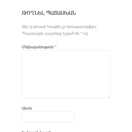
ԹՈՂՆԵԼ ՊԱՏԱՍԽԱՆ
Ձեր էլ-փոստի հասցեն չի հրապարակվելու։
Պարտադիր դաշտերը նշված են
*
-ով
Մեկնաբանություն
*
Անուն