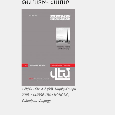
ԹԵՄԱՏԻԿ ՀԱՄԱՐ
«ՎԷՄ» - ԹԻՎ 2 (50), Ապրիլ-Հունիս
2015. : ՀԱՅՈՑ ՄԵԾ ԵՂԵՌՆԸ,
Քննական Հայացք