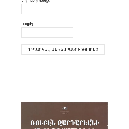
Էլ-փոստի հասցե
Կայքէջ