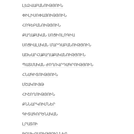
ԼԵԶՎԱԲԱՆՈՒԹՅՈՒՆ
ՓԻԼԻՍՈՓԱՅՈՒԹՅՈՒՆ
ՀՈԳԵԲԱՆՈՒԹՅՈՒՆ
ՔԱՂԱՔԱԿԱՆ ՍՈՑԻՈԼՈԳԻԱ
ՍՈՑԻԱԼԱԿԱՆ ՄԱՐԴԱԲԱՆՈՒԹՅՈՒՆ
ԱՇԽԱՐՀԱՔԱՂԱՔԱԿԱՆՈՒԹՅՈՒՆ
ՊԱՏՄԱԿԱՆ ԺՈՂՈՎՐԴԱԳՐՈՒԹՅՈՒՆ
ՀՆԱԳԻՏՈՒԹՅՈՒՆ
ՄՇԱԿՈՒՅԹ
ՀԻՇՈՂՈՒԹՅՈՒՆ
ՔՆՆԱՐԿՈՒՄՆԵՐ
ԳԻՏԱԳՈՐԾՆԱԿԱՆ
ԼՐԱՏՈՒ
ԳՐԱԽՈՍՈՒԹՅՈՒՆՆԵՐ