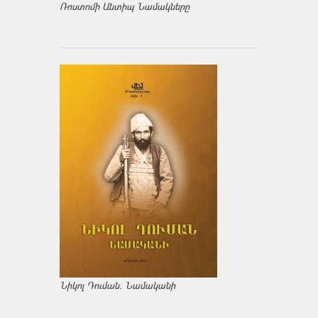
Ռոստոմի Անտիպ Նամակները
Նիկոլ Դուման. Նամականի