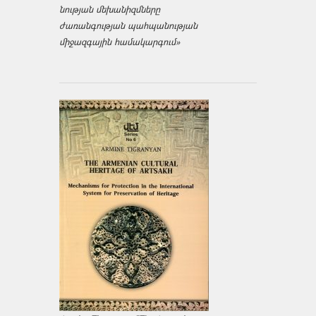
նության մեխանիզմները
ժառանգության պահպանության
միջազ­գային համակարգում»