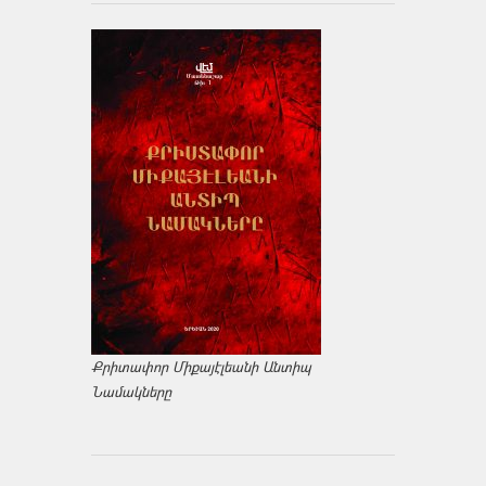
Քրիտափոր Միքայէլեանի Անտիպ
Նամակները