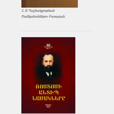
Հ.Յ.Դաշնակցութեան
Ծածկանուններու Բառարան