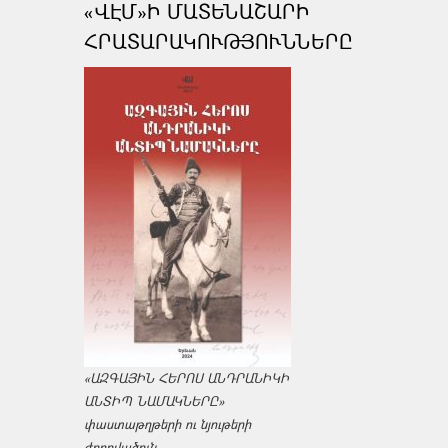
«ՎԷՄ»Ի ՄԱՏԵՆԱՇԱՐԻ
ՀՐԱՏԱՐԱԿՈՒԹՅՈՒՆՆԵՐԸ
«ԱԶԳԱՅԻՆ ՀԵՐՈՍ ԱՆԴՐԱՆԻԿԻ
ԱՆՏԻՊ ՆԱՄԱԿՆԵՐԸ»
փաստաթղթերի ու նյութերի
ժողովածուն