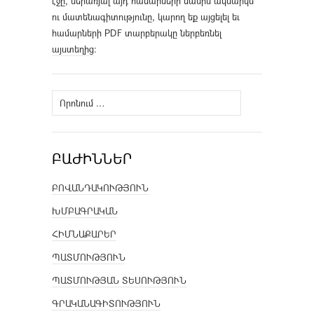
էջը, ներառյալ այդ համարների մասին ակնարկն
ու մատենագիտությունը, կարող եք այցելել եւ
համարների PDF տարբերակը ներբեռնել
այստեղից
։
Որոնել՝
ԲԱԺԻՆՆԵՐ
ԲՈՎԱՆԴԱԿՈՒԹՅՈՒՆ
ԽՄԲԱԳՐԱԿԱՆ
ՀԻՄՆԱՔԱՐԵՐ
ՊԱՏՄՈՒԹՅՈՒՆ
ՊԱՏՄՈՒԹՅԱՆ ՏԵՍՈՒԹՅՈՒՆ
ԳՐԱԿԱՆԱԳԻՏՈՒԹՅՈՒՆ