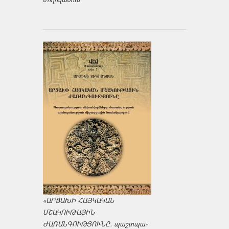
«ԱՐՑԱԽԻ ՀԱՅԿԱԿԱՆ
ՄՇԱԿՈՒԹԱՅԻՆ
ԺԱՌԱՆԳՈՒԹՅՈՒՆԸ․ պաշտպա­