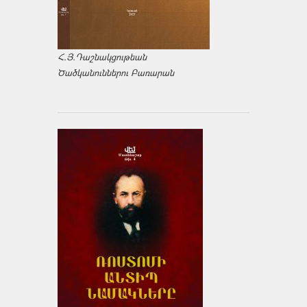
Հ.Յ.Դաշնակցութեան
Ծածկանուններու Բառարան