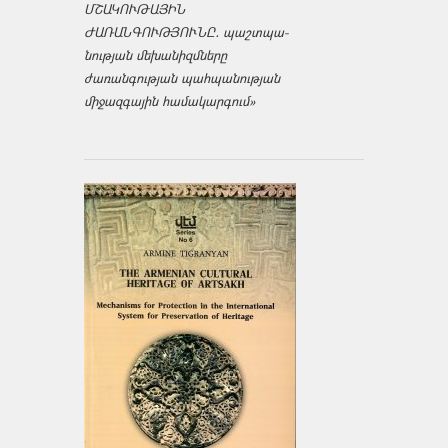
ՄՇԱԿՈՒԹԱՅԻՆ
ԺԱՌԱՆԳՈՒԹՅՈՒՆԸ․ պաշտպա­
նության մեխանիզմները
ժառանգության պահպանության
միջազ­գային համակարգում»