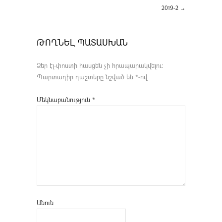
2019-2
→
ԹՈՂՆԵԼ ՊԱՏԱՍԽԱՆ
Ձեր էլ-փոստի հասցեն չի հրապարակվելու։
Պարտադիր դաշտերը նշված են
*
-ով
Մեկնաբանություն
*
Անուն