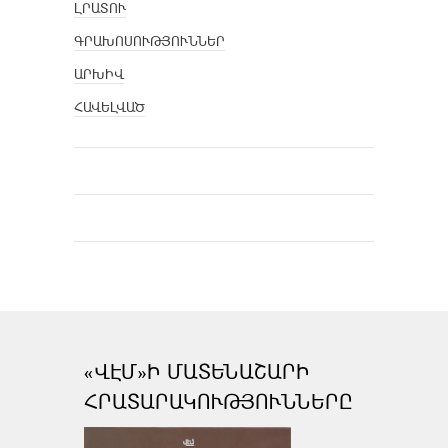
ԼՐԱՏՈՒ
ԳՐԱԽՈՍՈՒԹՅՈՒՆՆԵՐ
ԱՐԽԻՎ
ՀԱՎԵԼՎԱԾ
«ՎԷՄ»Ի ՄԱՏԵՆԱՇԱՐԻ
ՀՐԱՏԱՐԱԿՈՒԹՅՈՒՆՆԵՐԸ