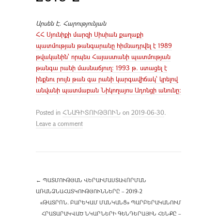
Արսեն Է. Հարությունյան
ՀՀ Սյունիքի մարզի Սիսիան քաղաքի
պատմության թանգարանը հիմնադրվել է 1989
թվականին՝ որպես Հայաստանի պատմության
թանգա րանի մասնաճյուղ: 1993 թ. ստացել է
ինքնու րույն թան գա րանի կարգավիճակ՝ կրելով
անվանի պատմաբան Նիկողայոս Ադոնցի անունը:
Posted in
ՀՆԱԳԻՏՈՒԹՅՈՒՆ
on
2019-06-30
.
Leave a comment
←
ՊԱՏՄՈՒԹՅԱՆ ՎԵՐԱԻՄԱՍՏԱՎՈՐՄԱՆ
ԱՌԱՆՁՆԱՀԱՏԿՈՒԹՅՈՒՆՆԵՐԸ – 2019-2
«ԹԱՏՐՈՆ. ԲԱՐԵԿԱՄ ՄԱՆԿԱՆՑ» ՊԱՐԲԵՐԱԿԱՆՈՒՄ
ՀՐԱՏԱՐԱԿՎԱԾ ՆԿԱՐՆԵՐԻ ԳԵՆԴԵՐԱՅԻՆ ՀԵՆՔԸ –