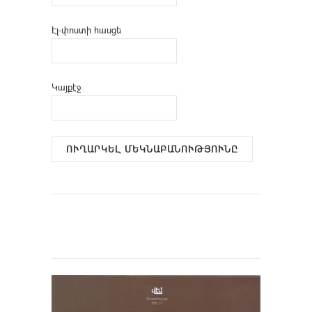
Էլ-փոստի հասցե
Կայքէջ