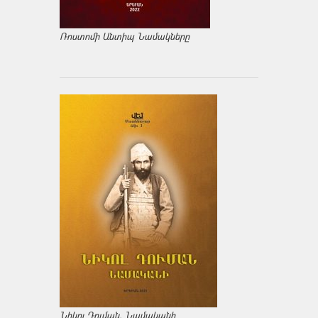
Ռոստոմի Անտիպ Նամակները
Նիկոլ Դուման. Նամականի