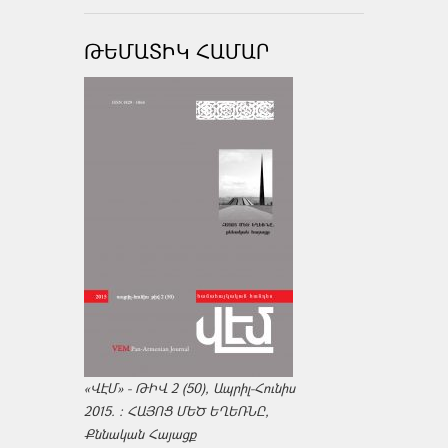
ԹԵՄԱՏԻԿ ՀԱՄԱՐ
«ՎԷՄ» - ԹԻՎ 2 (50), Ապրիլ-Հունիս
2015. : ՀԱՅՈՑ ՄԵԾ ԵՂԵՌՆԸ,
Քննական Հայացք