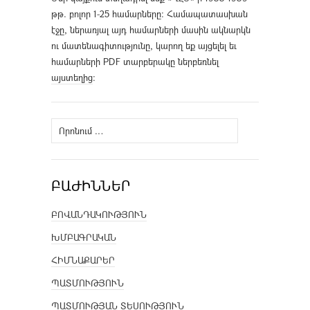
թթ. բոլոր 1-25 համարները։ Համապատասխան
էջը, ներառյալ այդ համարների մասին ակնարկն
ու մատենագիտությունը, կարող եք այցելել եւ
համարների PDF տարբերակը ներբեռնել
այստեղից
։
Որոնել՝
ԲԱԺԻՆՆԵՐ
ԲՈՎԱՆԴԱԿՈՒԹՅՈՒՆ
ԽՄԲԱԳՐԱԿԱՆ
ՀԻՄՆԱՔԱՐԵՐ
ՊԱՏՄՈՒԹՅՈՒՆ
ՊԱՏՄՈՒԹՅԱՆ ՏԵՍՈՒԹՅՈՒՆ