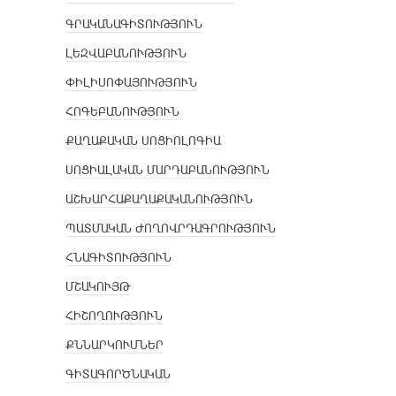
ԳՐԱԿԱՆԱԳԻՏՈՒԹՅՈՒՆ
ԼԵԶՎԱԲԱՆՈՒԹՅՈՒՆ
ՓԻԼԻՍՈՓԱՅՈՒԹՅՈՒՆ
ՀՈԳԵԲԱՆՈՒԹՅՈՒՆ
ՔԱՂԱՔԱԿԱՆ ՍՈՑԻՈԼՈԳԻԱ
ՍՈՑԻԱԼԱԿԱՆ ՄԱՐԴԱԲԱՆՈՒԹՅՈՒՆ
ԱՇԽԱՐՀԱՔԱՂԱՔԱԿԱՆՈՒԹՅՈՒՆ
ՊԱՏՄԱԿԱՆ ԺՈՂՈՎՐԴԱԳՐՈՒԹՅՈՒՆ
ՀՆԱԳԻՏՈՒԹՅՈՒՆ
ՄՇԱԿՈՒՅԹ
ՀԻՇՈՂՈՒԹՅՈՒՆ
ՔՆՆԱՐԿՈՒՄՆԵՐ
ԳԻՏԱԳՈՐԾՆԱԿԱՆ