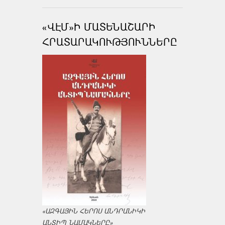
«ՎԷՄ»Ի ՄԱՏԵՆԱՇԱՐԻ
ՀՐԱՏԱՐԱԿՈՒԹՅՈՒՆՆԵՐԸ
«ԱԶԳԱՅԻՆ ՀԵՐՈՍ ԱՆԴՐԱՆԻԿԻ
ԱՆՏԻՊ ՆԱՄԱԿՆԵՐԸ»