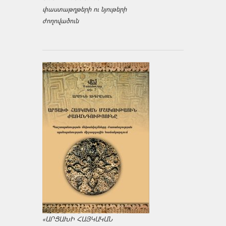
փաստաթղթերի ու նյութերի
ժողովածուն
«ԱՐՑԱԽԻ ՀԱՅԿԱԿԱՆ