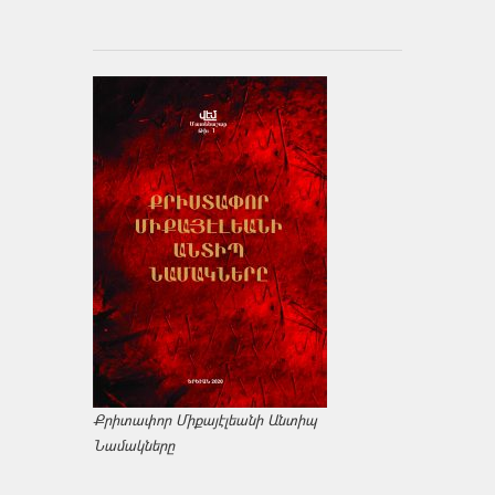
Քրիտափոր Միքայէլեանի Անտիպ
Նամակները