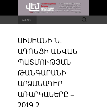
Որոնել՝
MENU
ՍԻՍԻԱՆԻ Ն.
ԱԴՈՆՑԻ ԱՆՎԱՆ
ՊԱՏՄՈՒԹՅԱՆ
ԹԱՆԳԱՐԱՆԻ
ԱՐՁԱՆԱԳԻՐ
ԱՌԱՐԿԱՆԵՐԸ –
2019-2