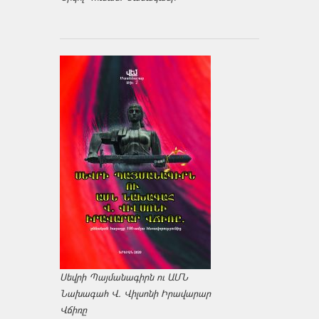
Սեվրի Պայմանագիրն ու ԱՄՆ
Նախագահ Վ. Վիլսոնի Իրավարար
Վճիռը