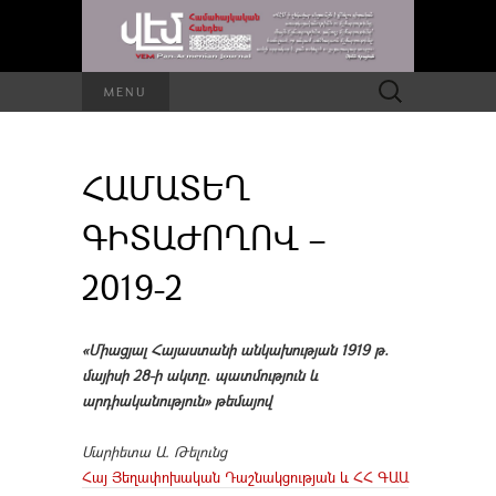
Որոնել՝
MENU
ՀԱՄԱՏԵՂ
ԳԻՏԱԺՈՂՈՎ –
2019-2
«Միացյալ Հայաստանի անկախության 1919 թ.
մայիսի 28-ի ակտը. պատմություն և
արդիականություն» թեմայով
Մարիետա Ա. Թելունց
Հայ Յեղափոխական Դաշնակցության և ՀՀ ԳԱԱ