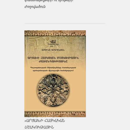
ժողովածուն
«ԱՐՑԱԽԻ ՀԱՅԿԱԿԱՆ
ՄՇԱԿՈՒԹԱՅԻՆ