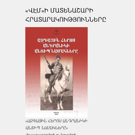
«ՎԷՄ»Ի ՄԱՏԵՆԱՇԱՐԻ
ՀՐԱՏԱՐԱԿՈՒԹՅՈՒՆՆԵՐԸ
«ԱԶԳԱՅԻՆ ՀԵՐՈՍ ԱՆԴՐԱՆԻԿԻ
ԱՆՏԻՊ ՆԱՄԱԿՆԵՐԸ»
փաստաթղթերի ու նյութերի