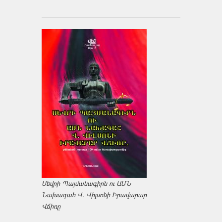
Սեվրի Պայմանագիրն ու ԱՄՆ
Նախագահ Վ. Վիլսոնի Իրավարար
Վճիռը