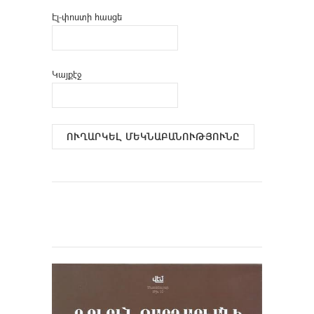
Էլ-փոստի հասցե
Կայքէջ