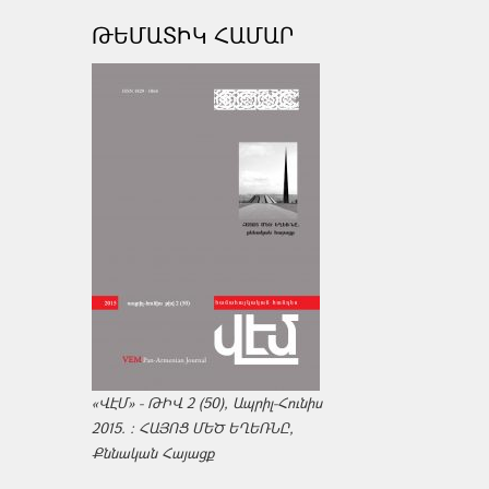
ԹԵՄԱՏԻԿ ՀԱՄԱՐ
«ՎԷՄ» - ԹԻՎ 2 (50), Ապրիլ-Հունիս
2015. : ՀԱՅՈՑ ՄԵԾ ԵՂԵՌՆԸ,
Քննական Հայացք