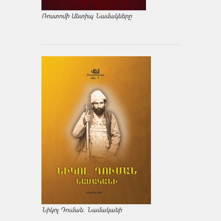
Ռոստոմի Անտիպ Նամակները
Նիկոլ Դուման. Նամականի