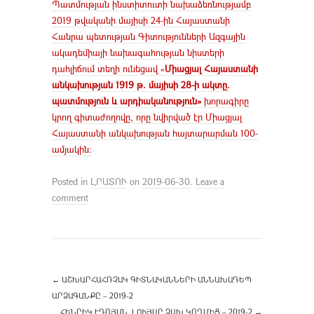
Պատմության ինստիտուտի նախաձեռնությամբ
2019 թվականի մայիսի 24-ին Հայաստանի
Հանրա պետության Գիտությունների Ազգային
ակադեմիայի նախագահության նիստերի
դահլիճում տեղի ունեցավ «
Միացյալ Հայաստանի
անկախության 1919 թ. մայիսի 28-ի ակտը.
պատմություն և արդիականություն»
խորագիրը
կրող գիտաժողովը, որը նվիրված էր Միացյալ
Հայաստանի անկախության հայտարարման 100-
ամյակին:
Posted in
ԼՐԱՏՈՒ
on
2019-06-30
.
Leave a
comment
←
ԱՇԽԱՐՀԱՀՌՉԱԿ ԳԻՏՆԱԿԱՆՆԵՐԻ ԱՆՆԱԽԱԴԵՊ
ԱՐՁԱԳԱՆՔԸ – 2019-2
ՀԵՆՐԻԿ ԷԴՈՅԱՆ, ԼՈՒՅՍԸ ՁԱԽ ԿՈՂՄԻՑ – 2019-2
→