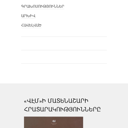
ԳՐԱԽՈՍՈՒԹՅՈՒՆՆԵՐ
ԱՐԽԻՎ
ՀԱՎԵԼՎԱԾ
«ՎԷՄ»Ի ՄԱՏԵՆԱՇԱՐԻ
ՀՐԱՏԱՐԱԿՈՒԹՅՈՒՆՆԵՐԸ