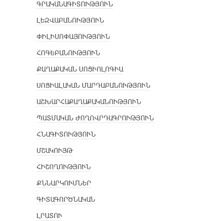
ԳՐԱԿԱՆԱԳԻՏՈՒԹՅՈՒՆ
ԼԵԶՎԱԲԱՆՈՒԹՅՈՒՆ
ՓԻԼԻՍՈՓԱՅՈՒԹՅՈՒՆ
ՀՈԳԵԲԱՆՈՒԹՅՈՒՆ
ՔԱՂԱՔԱԿԱՆ ՍՈՑԻՈԼՈԳԻԱ
ՍՈՑԻԱԼԱԿԱՆ ՄԱՐԴԱԲԱՆՈՒԹՅՈՒՆ
ԱՇԽԱՐՀԱՔԱՂԱՔԱԿԱՆՈՒԹՅՈՒՆ
ՊԱՏՄԱԿԱՆ ԺՈՂՈՎՐԴԱԳՐՈՒԹՅՈՒՆ
ՀՆԱԳԻՏՈՒԹՅՈՒՆ
ՄՇԱԿՈՒՅԹ
ՀԻՇՈՂՈՒԹՅՈՒՆ
ՔՆՆԱՐԿՈՒՄՆԵՐ
ԳԻՏԱԳՈՐԾՆԱԿԱՆ
ԼՐԱՏՈՒ