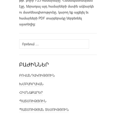
թթ. բոլոր 1-25 համարները։ Համապատասխան
էջը, ներառյալ այդ համարների մասին ակնարկն
ու մատենագիտությունը, կարող եք այցելել եւ
համարների PDF տարբերակը ներբեռնել
այստեղից
։
Որոնել՝
ԲԱԺԻՆՆԵՐ
ԲՈՎԱՆԴԱԿՈՒԹՅՈՒՆ
ԽՄԲԱԳՐԱԿԱՆ
ՀԻՄՆԱՔԱՐԵՐ
ՊԱՏՄՈՒԹՅՈՒՆ
ՊԱՏՄՈՒԹՅԱՆ ՏԵՍՈՒԹՅՈՒՆ