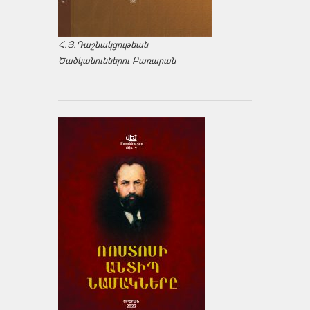
Հ.Յ.Դաշնակցութեան
Ծածկանուններու Բառարան