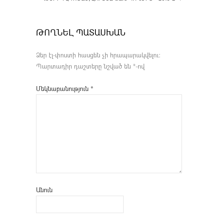
ԹՈՂՆԵԼ ՊԱՏԱՍԽԱՆ
Ձեր էլ-փոստի հասցեն չի հրապարակվելու։
Պարտադիր դաշտերը նշված են
*
-ով
Մեկնաբանություն
*
Անուն