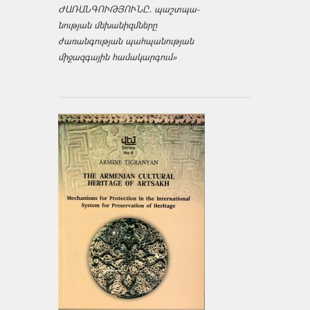
ԺԱՌԱՆԳՈՒԹՅՈՒՆԸ․ պաշտպա­
նության մեխանիզմները
ժառանգության պահպանության
միջազ­գային համակարգում»