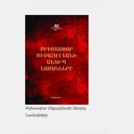
Քրիտափոր Միքայէլեանի Անտիպ
Նամակները