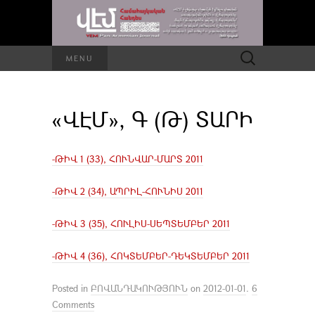
Որոնել՝
MENU
«ՎԷՄ», Գ (Թ) ՏԱՐԻ
-ԹԻՎ 1 (33), ՀՈՒՆՎԱՐ-ՄԱՐՏ 2011
-ԹԻՎ 2 (34), ԱՊՐԻԼ-ՀՈՒՆԻՍ 2011
-ԹԻՎ 3 (35), ՀՈՒԼԻՍ-ՍԵՊՏԵՄԲԵՐ 2011
-ԹԻՎ 4 (36), ՀՈԿՏԵՄԲԵՐ-ԴԵԿՏԵՄԲԵՐ 2011
Posted in
ԲՈՎԱՆԴԱԿՈՒԹՅՈՒՆ
on
2012-01-01
.
6
Comments