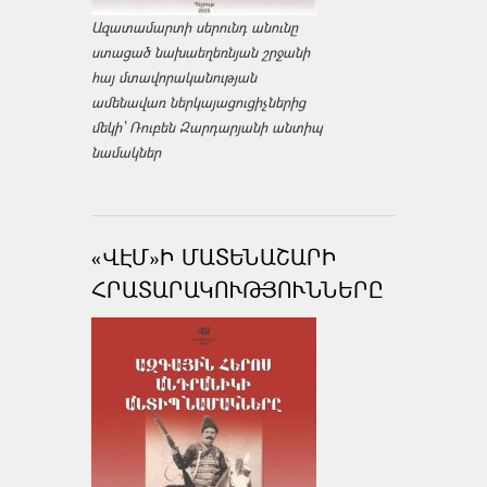
Ազատամարտի սերունդ անունը
ստացած նախաեղեռնյան շրջանի
հայ մտավորականության
ամենավառ ներկայացուցիչներից
մեկի՝ Ռուբեն Զարդարյանի անտիպ
նամակներ
«ՎԷՄ»Ի ՄԱՏԵՆԱՇԱՐԻ
ՀՐԱՏԱՐԱԿՈՒԹՅՈՒՆՆԵՐԸ