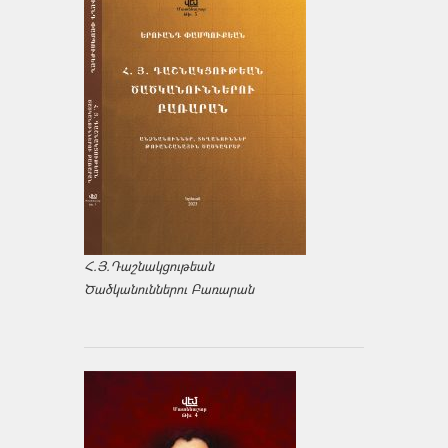
Հ.Յ.Դաշնակցութեան
Ծածկանուններու Բառարան