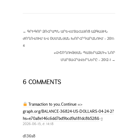
←
ԳՐԻԳՈՐ ԶՈՀՐԱՊՆ ԱՐԵՎՄՏԱՀԱՅՈՑ ԱԶԳԱՅԻՆ
ԺՈՂՈՎՈՒՄ ԵՎ ՕՍՄԱՆՅԱՆ ԽՈՐՀՐԴԱՐԱՆՈՒՄ – 2011-
4
«ՀԻՇՈՂՈՒԹՅԱՆ ՊԱՏԵՐԱԶՄԻ» ՆՈՐ
ՄԱՐՏԱՀՐԱՎԵՐՆԵՐԸ – 2012-1
→
6 COMMENTS
Transaction to you.Continue =>
graph.org/BALANCE-36824-US-DOLLARS-04-24-2?
hs=e70a8e146c6dd7bd9bcd9a181dc8b528&
-ը
2026-06-15, ժ. 14:18
d136s8