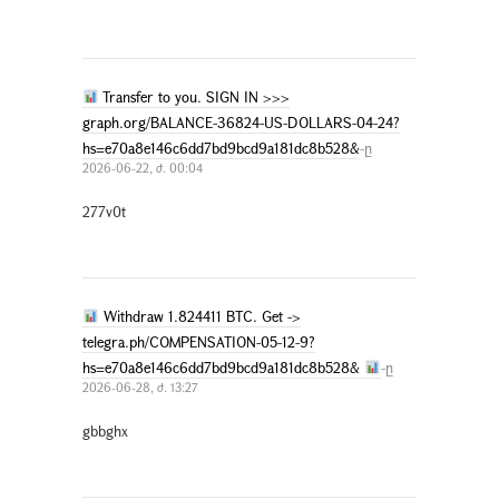
Transfer to you. SIGN IN >>>
graph.org/BALANCE-36824-US-DOLLARS-04-24?
hs=e70a8e146c6dd7bd9bcd9a181dc8b528&
-ը
2026-06-22, ժ. 00:04
277v0t
Withdraw 1.824411 BTC. Get ->
telegra.ph/COMPENSATION-05-12-9?
hs=e70a8e146c6dd7bd9bcd9a181dc8b528&
-ը
2026-06-28, ժ. 13:27
gbbghx