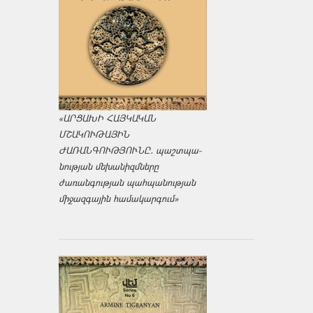
«ԱՐՑԱԽԻ ՀԱՅԿԱԿԱՆ
ՄՇԱԿՈՒԹԱՅԻՆ
ԺԱՌԱՆԳՈՒԹՅՈՒՆԸ․ պաշտպա­
նության մեխանիզմները
ժառանգության պահպանության
միջազ­գային համակարգում»