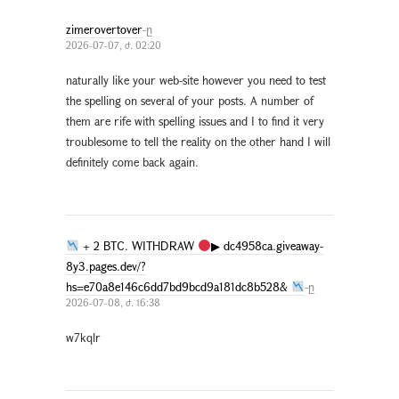
zimerovertover
-ը
2026-07-07, ժ. 02:20
naturally like your web-site however you need to test
the spelling on several of your posts. A number of
them are rife with spelling issues and I to find it very
troublesome to tell the reality on the other hand I will
definitely come back again.
+ 2 BTC. WITHDRAW
▶ dc4958ca.giveaway-
8y3.pages.dev/?
hs=e70a8e146c6dd7bd9bcd9a181dc8b528&
-ը
2026-07-08, ժ. 16:38
w7kqlr