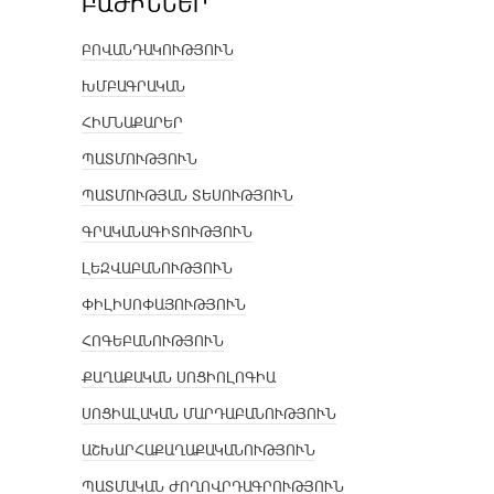
ԲԱԺԻՆՆԵՐ
ԲՈՎԱՆԴԱԿՈՒԹՅՈՒՆ
ԽՄԲԱԳՐԱԿԱՆ
ՀԻՄՆԱՔԱՐԵՐ
ՊԱՏՄՈՒԹՅՈՒՆ
ՊԱՏՄՈՒԹՅԱՆ ՏԵՍՈՒԹՅՈՒՆ
ԳՐԱԿԱՆԱԳԻՏՈՒԹՅՈՒՆ
ԼԵԶՎԱԲԱՆՈՒԹՅՈՒՆ
ՓԻԼԻՍՈՓԱՅՈՒԹՅՈՒՆ
ՀՈԳԵԲԱՆՈՒԹՅՈՒՆ
ՔԱՂԱՔԱԿԱՆ ՍՈՑԻՈԼՈԳԻԱ
ՍՈՑԻԱԼԱԿԱՆ ՄԱՐԴԱԲԱՆՈՒԹՅՈՒՆ
ԱՇԽԱՐՀԱՔԱՂԱՔԱԿԱՆՈՒԹՅՈՒՆ
ՊԱՏՄԱԿԱՆ ԺՈՂՈՎՐԴԱԳՐՈՒԹՅՈՒՆ