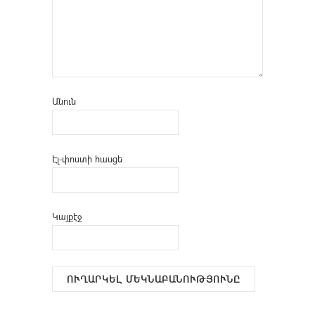
Անուն
Էլ-փոստի հասցե
Կայքէջ