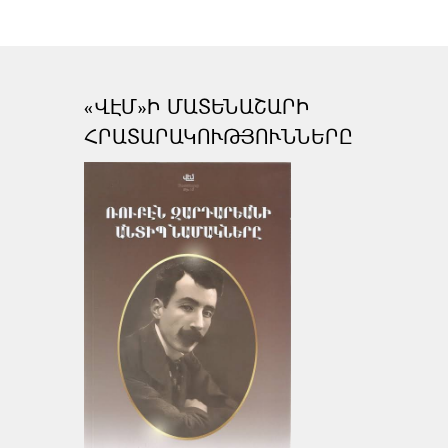
«ՎԷՄ»Ի ՄԱՏԵՆԱՇԱՐԻ
ՀՐԱՏԱՐԱԿՈՒԹՅՈՒՆՆԵՐԸ