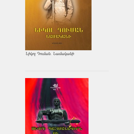
Նիկոլ Դուման. Նամականի