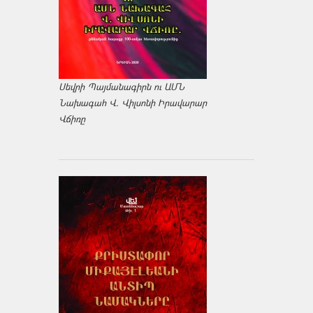
Սեվրի Պայմանագիրն ու ԱՄՆ
Նախագահ Վ. Վիլսոնի Իրավարար
Վճիռը