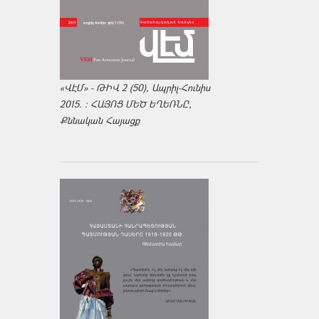
«ՎԷՄ» - ԹԻՎ 2 (50), Ապրիլ-Հունիս
2015. : ՀԱՅՈՑ ՄԵԾ ԵՂԵՌՆԸ,
Քննական Հայացք