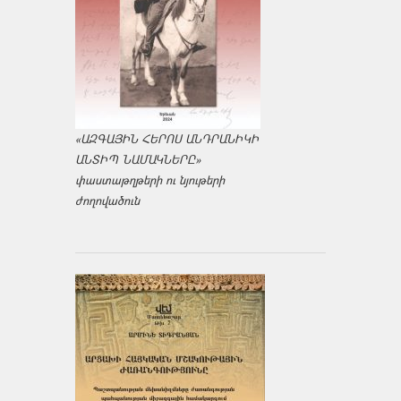
«ԱԶԳԱՅԻՆ ՀԵՐՈՍ ԱՆԴՐԱՆԻԿԻ
ԱՆՏԻՊ ՆԱՄԱԿՆԵՐԸ»
փաստաթղթերի ու նյութերի
ժողովածուն