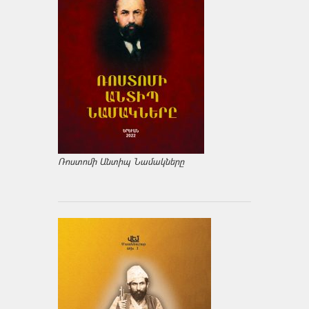
Ռոստոմի Անտիպ Նամակները