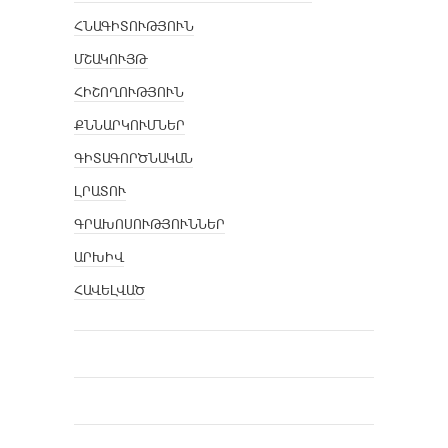
ՀՆԱԳԻՏՈՒԹՅՈՒՆ
ՄՇԱԿՈՒՅԹ
ՀԻՇՈՂՈՒԹՅՈՒՆ
ՔՆՆԱՐԿՈՒՄՆԵՐ
ԳԻՏԱԳՈՐԾՆԱԿԱՆ
ԼՐԱՏՈՒ
ԳՐԱԽՈՍՈՒԹՅՈՒՆՆԵՐ
ԱՐԽԻՎ
ՀԱՎԵԼՎԱԾ