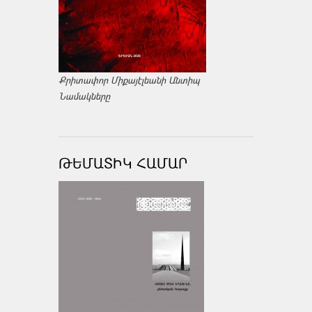
Քրիտափոր Միքայէլեանի Անտիպ
Նամակները
ԹԵՄԱՏԻԿ ՀԱՄԱՐ