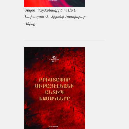
Սեվրի Պայմանագիրն ու ԱՄՆ
Նախագահ Վ. Վիլսոնի Իրավարար
Վճիռը