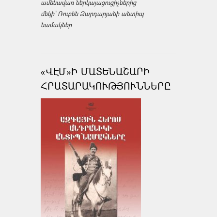
ամենավառ ներկայացուցիչներից
մեկի՝ Ռուբեն Զարդարյանի անտիպ
նամակներ
«ՎԷՄ»Ի ՄԱՏԵՆԱՇԱՐԻ
ՀՐԱՏԱՐԱԿՈՒԹՅՈՒՆՆԵՐԸ