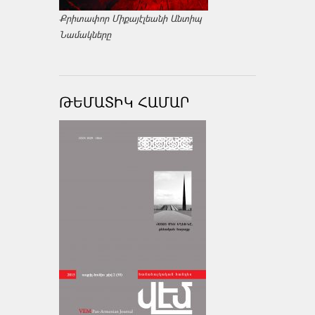
Քրիտափոր Միքայէլեանի Անտիպ
Նամակները
ԹԵՄԱՏԻԿ ՀԱՄԱՐ