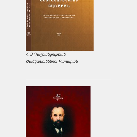
Հ.Յ.Դաշնակցութեան
Ծածկանուններու Բառարան