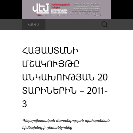
Որոնել՝
MENU
ՀԱՅԱՍՏԱՆԻ
ՄՇԱԿՈՒՅԹԸ
ԱՆԿԱԽՈՒԹՅԱՆ 20
ՏԱՐԻՆԵՐԻՆ – 2011-
3
Գեղարվեստական ժառանգության պահպանման
հիմնախնդրի դիտանկյունից