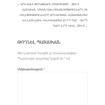
←
ԵՐԵՎԱՆԻ ՔԱՂԱՔԱՅԻՆ ՄՇԱԿՈՒՅԹԸ – 2011-3
ՀԱՅԿԱԿԱՆ ԿՈՍԱՆԿԱԽ ԻՇԽԱՆՈՒԹՅՈՒՆՆԵՐՆ ՈՒ
ՄԵԼԻՔՈՒԹՅՈՒՆՆԵՐԸ ԱՐԵՎՄՏՅԱՆ ՀԱՅԱՍՏԱՆՈՒՄ
ԵՎ ԼԵՌՆԱՅԻՆ ԿԻԼԻԿԻԱՅՈՒՄ (17-ՐԴ ԴԱՐ – 19-ՐԴ
ԴԱՐԻ 2-ՐԴ ԿԵՍ) – 2011-3
→
ԹՈՂՆԵԼ ՊԱՏԱՍԽԱՆ
Ձեր էլ-փոստի հասցեն չի հրապարակվելու։
Պարտադիր դաշտերը նշված են
*
-ով
Մեկնաբանություն
*