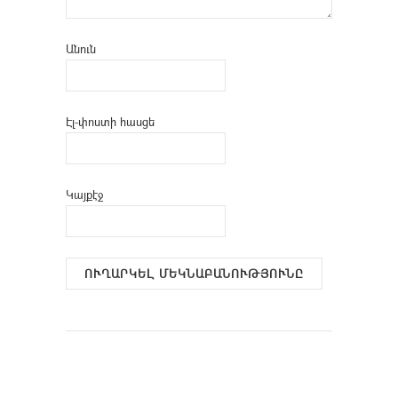
Անուն
Էլ-փոստի հասցե
Կայքէջ