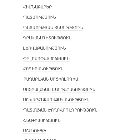
ՀԻՄՆԱՔԱՐԵՐ
ՊԱՏՄՈՒԹՅՈՒՆ
ՊԱՏՄՈՒԹՅԱՆ ՏԵՍՈՒԹՅՈՒՆ
ԳՐԱԿԱՆԱԳԻՏՈՒԹՅՈՒՆ
ԼԵԶՎԱԲԱՆՈՒԹՅՈՒՆ
ՓԻԼԻՍՈՓԱՅՈՒԹՅՈՒՆ
ՀՈԳԵԲԱՆՈՒԹՅՈՒՆ
ՔԱՂԱՔԱԿԱՆ ՍՈՑԻՈԼՈԳԻԱ
ՍՈՑԻԱԼԱԿԱՆ ՄԱՐԴԱԲԱՆՈՒԹՅՈՒՆ
ԱՇԽԱՐՀԱՔԱՂԱՔԱԿԱՆՈՒԹՅՈՒՆ
ՊԱՏՄԱԿԱՆ ԺՈՂՈՎՐԴԱԳՐՈՒԹՅՈՒՆ
ՀՆԱԳԻՏՈՒԹՅՈՒՆ
ՄՇԱԿՈՒՅԹ