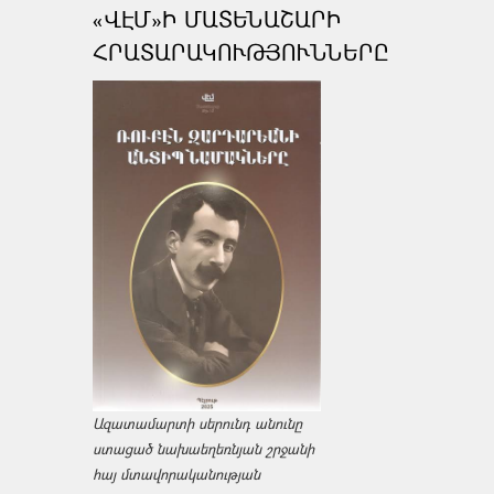
«ՎԷՄ»Ի ՄԱՏԵՆԱՇԱՐԻ
ՀՐԱՏԱՐԱԿՈՒԹՅՈՒՆՆԵՐԸ
Ազատամարտի սերունդ անունը
ստացած նախաեղեռնյան շրջանի
հայ մտավորականության