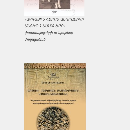
«ԱԶԳԱՅԻՆ ՀԵՐՈՍ ԱՆԴՐԱՆԻԿԻ
ԱՆՏԻՊ ՆԱՄԱԿՆԵՐԸ»
փաստաթղթերի ու նյութերի
ժողովածուն