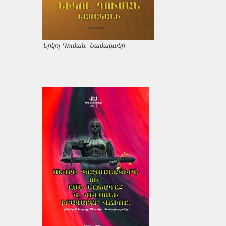
Նիկոլ Դուման. Նամականի