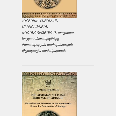
«ԱՐՑԱԽԻ ՀԱՅԿԱԿԱՆ
ՄՇԱԿՈՒԹԱՅԻՆ
ԺԱՌԱՆԳՈՒԹՅՈՒՆԸ․ պաշտպա­
նության մեխանիզմները
ժառանգության պահպանության
միջազ­գային համակարգում»