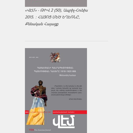
«ՎԷՄ» - ԹԻՎ 2 (50), Ապրիլ-Հունիս
2015. : ՀԱՅՈՑ ՄԵԾ ԵՂԵՌՆԸ,
Քննական Հայացք