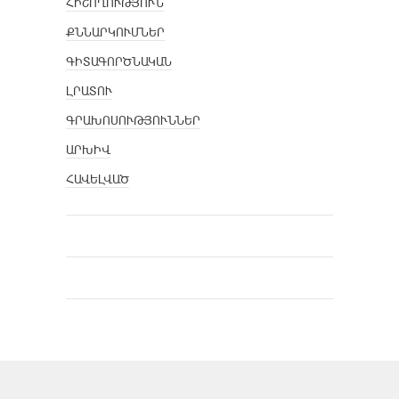
ՀԻՇՈՂՈՒԹՅՈՒՆ
ՔՆՆԱՐԿՈՒՄՆԵՐ
ԳԻՏԱԳՈՐԾՆԱԿԱՆ
ԼՐԱՏՈՒ
ԳՐԱԽՈՍՈՒԹՅՈՒՆՆԵՐ
ԱՐԽԻՎ
ՀԱՎԵԼՎԱԾ