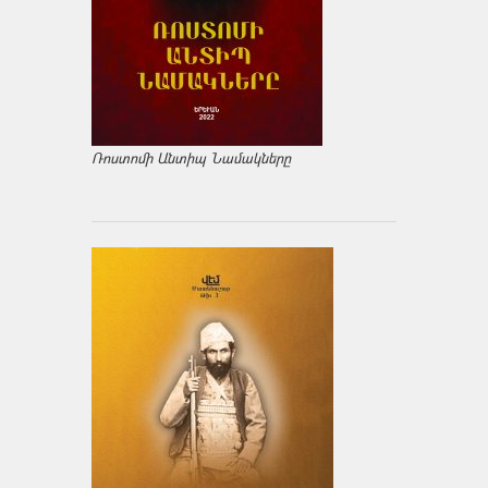
Ռոստոմի Անտիպ Նամակները