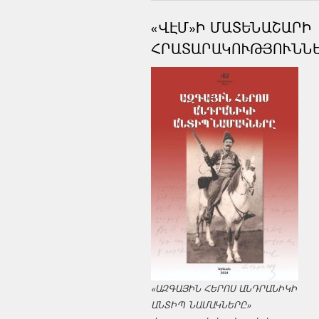
«ՎԷՄ»Ի ՄԱՏԵՆԱՇԱՐԻ
ՀՐԱՏԱՐԱԿՈՒԹՅՈՒՆՆ
«ԱԶԳԱՅԻՆ ՀԵՐՈՍ ԱՆԴՐԱՆԻԿԻ
ԱՆՏԻՊ ՆԱՄԱԿՆԵՐԸ»