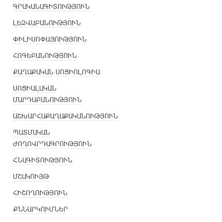
ԳՐԱԿԱՆԱԳԻՏՈՒԹՅՈՒՆ
ԼԵԶՎԱԲԱՆՈՒԹՅՈՒՆ
ՓԻԼԻՍՈՓԱՅՈՒԹՅՈՒՆ
ՀՈԳԵԲԱՆՈՒԹՅՈՒՆ
ՔԱՂԱՔԱԿԱՆ ՍՈՑԻՈԼՈԳԻԱ
ՍՈՑԻԱԼԱԿԱՆ
ՄԱՐԴԱԲԱՆՈՒԹՅՈՒՆ
ԱՇԽԱՐՀԱՔԱՂԱՔԱԿԱՆՈՒԹՅՈՒՆ
ՊԱՏՄԱԿԱՆ
ԺՈՂՈՎՐԴԱԳՐՈՒԹՅՈՒՆ
ՀՆԱԳԻՏՈՒԹՅՈՒՆ
ՄՇԱԿՈՒՅԹ
ՀԻՇՈՂՈՒԹՅՈՒՆ
ՔՆՆԱՐԿՈՒՄՆԵՐ