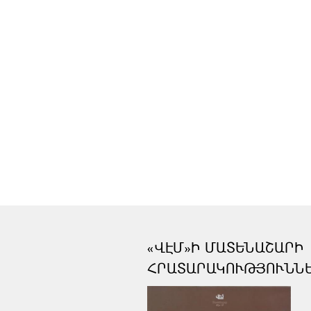
«ՎԷՄ»Ի ՄԱՏԵՆԱՇԱՐԻ
ՀՐԱՏԱՐԱԿՈՒԹՅՈՒՆՆ