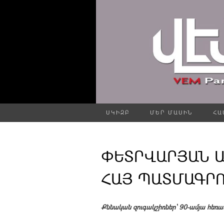
ՍԿԻԶԲ
ՄԵՐ ՄԱՍԻՆ
ՀԱ
ՓԵՏՐՎԱՐՅԱՆ 
ՀԱՅ ՊԱՏՄԱԳՐՈՒ
Քննական զուգակշիռներ՝ 90-ամյա հեռավ