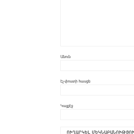
Անուն
Էլ-փոստի հասցե
Կայքէջ