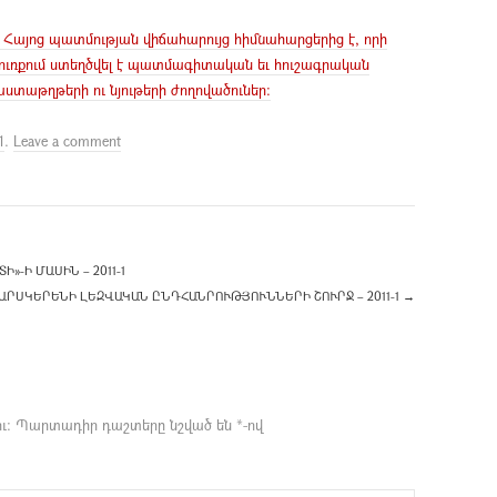
 Հայոց պատմության վիճահարույց հիմնահարցերից է, որի
փյուռքում ստեղծվել է պատմագիտական եւ հուշագրական
աստաթղթերի ու նյութերի ժողովածուներ:
1
.
Leave a comment
-Ի ՄԱՍԻՆ – 2011-1
ԱՐՍԿԵՐԵՆԻ ԼԵԶՎԱԿԱՆ ԸՆԴՀԱՆՐՈՒԹՅՈՒՆՆԵՐԻ ՇՈՒՐՋ – 2011-1
→
ւ։
Պարտադիր դաշտերը նշված են
*
-ով