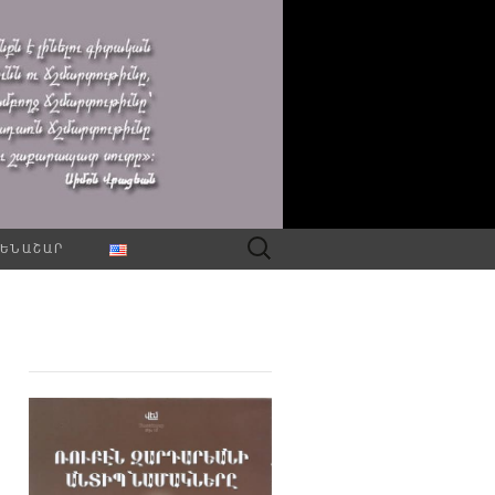
Որոնել՝
ԵՆԱՇԱՐ