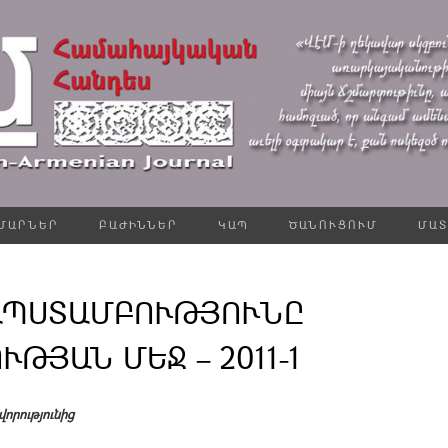
ՄԱՐՆԵՐ
ԲԱԺԻՆՆԵՐ
ԿԱՊ
ԾԱՆՈՒՑՈՒՄ
ՄԱՏ
ԱՊՍՏԱՄԲՈՒԹՅՈՒՆԸ
ԹՅԱՆ ՄԵՋ – 2011-1
որությունից