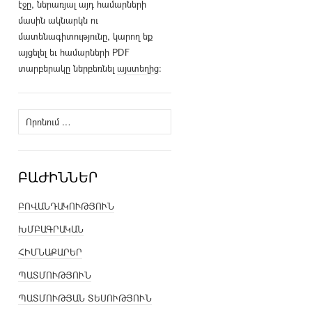
էջը, ներառյալ այդ համարների
մասին ակնարկն ու
մատենագիտությունը, կարող եք
այցելել եւ համարների PDF
տարբերակը ներբեռնել
այստեղից
։
Որոնել՝
ԲԱԺԻՆՆԵՐ
ԲՈՎԱՆԴԱԿՈՒԹՅՈՒՆ
ԽՄԲԱԳՐԱԿԱՆ
ՀԻՄՆԱՔԱՐԵՐ
ՊԱՏՄՈՒԹՅՈՒՆ
ՊԱՏՄՈՒԹՅԱՆ ՏԵՍՈՒԹՅՈՒՆ