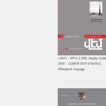
«ՎԷՄ» - ԹԻՎ 2 (50), Ապրիլ-Հուն
2015. : ՀԱՅՈՑ ՄԵԾ ԵՂԵՌՆԸ,
Քննական Հայացք