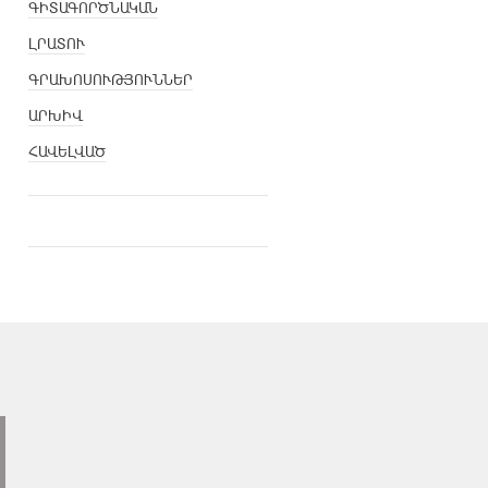
ԳԻՏԱԳՈՐԾՆԱԿԱՆ
ԼՐԱՏՈՒ
ԳՐԱԽՈՍՈՒԹՅՈՒՆՆԵՐ
ԱՐԽԻՎ
ՀԱՎԵԼՎԱԾ