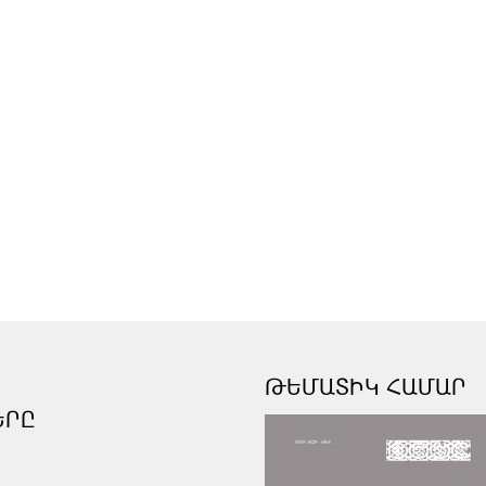
ԹԵՄԱՏԻԿ ՀԱՄԱՐ
ԵՐԸ