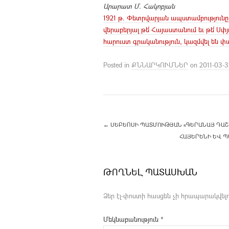
Արարատ Մ. Հակոբյան
1921 թ. Փետրվարյան ապստամբությունը
վերաբերյալ թե՛ Հայաստանում եւ թե՛ Ս
հարուստ գրականություն, կազմվել են փ
Posted in
ՔՆՆԱՐԿՈՒՄՆԵՐ
on
2011-03-3
←
ՍԵԲԵՈՍԻ ՊԱՏՄՈՒԹՅԱՆ «ԳԵՐԱՆԱՅ ԴԱՇՏԻ»
ՀԱՅԵՐԵՆԻ ԵՎ Պ
ԹՈՂՆԵԼ ՊԱՏԱՍԽԱՆ
Ձեր էլ-փոստի հասցեն չի հրապարակվելո
Մեկնաբանություն
*