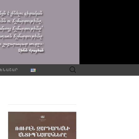
Որոնել՝
ԵՆԱՇԱՐ