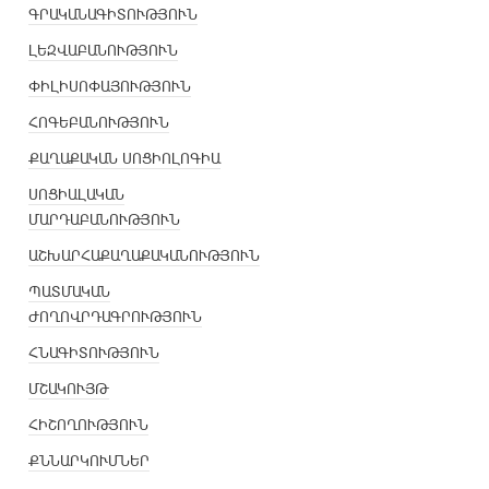
ԳՐԱԿԱՆԱԳԻՏՈՒԹՅՈՒՆ
ԼԵԶՎԱԲԱՆՈՒԹՅՈՒՆ
ՓԻԼԻՍՈՓԱՅՈՒԹՅՈՒՆ
ՀՈԳԵԲԱՆՈՒԹՅՈՒՆ
ՔԱՂԱՔԱԿԱՆ ՍՈՑԻՈԼՈԳԻԱ
ՍՈՑԻԱԼԱԿԱՆ
ՄԱՐԴԱԲԱՆՈՒԹՅՈՒՆ
ԱՇԽԱՐՀԱՔԱՂԱՔԱԿԱՆՈՒԹՅՈՒՆ
ՊԱՏՄԱԿԱՆ
ԺՈՂՈՎՐԴԱԳՐՈՒԹՅՈՒՆ
ՀՆԱԳԻՏՈՒԹՅՈՒՆ
ՄՇԱԿՈՒՅԹ
ՀԻՇՈՂՈՒԹՅՈՒՆ
ՔՆՆԱՐԿՈՒՄՆԵՐ