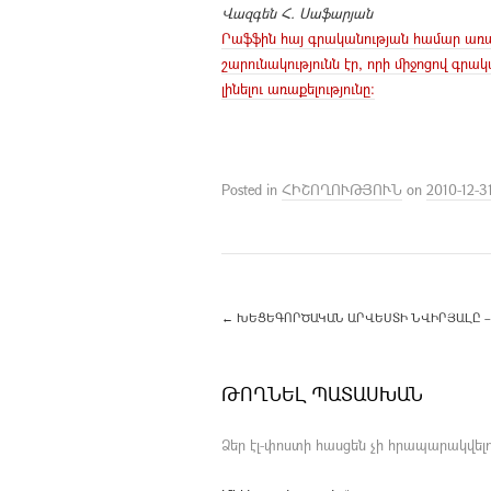
Վազգեն Հ. Սաֆարյան
Րաֆֆին հայ գրականության համար առ
շարունակությունն էր, որի միջոցով գր
լինելու առաքելությունը:
Posted in
ՀԻՇՈՂՈՒԹՅՈՒՆ
on
2010-12-3
←
ԽԵՑԵԳՈՐԾԱԿԱՆ ԱՐՎԵՍՏԻ ՆՎԻՐՅԱԼԸ – 
ԹՈՂՆԵԼ ՊԱՏԱՍԽԱՆ
Ձեր էլ-փոստի հասցեն չի հրապարակվելո