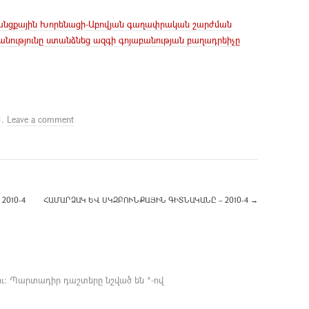
անցքային Խորենացի-Աբովյան գաղափրական շարժման
ականությունը ստանձնեց ազգի գոյաբանության բաղադրեիչը
1
.
Leave a comment
2010-4
ՀԱՄԱՐՁԱԿ ԵՎ ՍԿԶԲՈՒՆՔԱՅԻՆ ԳԻՏՆԱԿԱՆԸ – 2010-4
→
ւ։
Պարտադիր դաշտերը նշված են
*
-ով