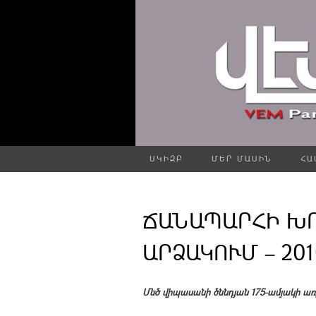
ՍԿԻԶԲ
ՄԵՐ ՄԱՍԻՆ
ՀԱ
ՃԱՆԱՊԱՐՀԻ Խ
ԱՐՁԱԿՈՒՄ – 201
Մեծ վիպասանի ծննդյան 175-ամյակի ա