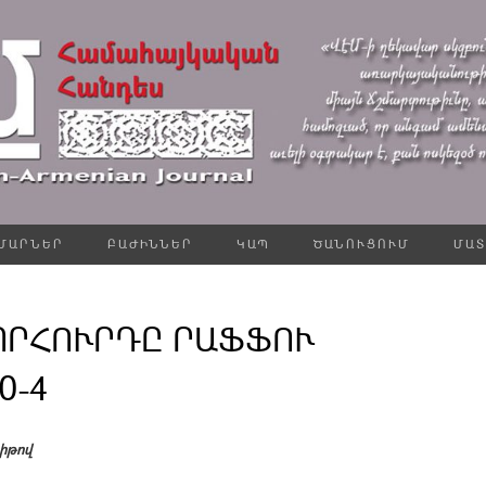
ՄԱՐՆԵՐ
ԲԱԺԻՆՆԵՐ
ԿԱՊ
ԾԱՆՈՒՑՈՒՄ
ՄԱՏ
ՈՐՀՈՒՐԴԸ ՐԱՖՖՈՒ
0-4
ռիթով