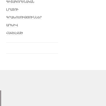
ԳԻՏԱԳՈՐԾՆԱԿԱՆ
ԼՐԱՏՈՒ
ԳՐԱԽՈՍՈՒԹՅՈՒՆՆԵՐ
ԱՐԽԻՎ
ՀԱՎԵԼՎԱԾ