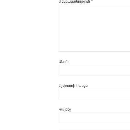
Մեկնաբանություն
*
Անուն
Էլ-փոստի հասցե
Կայքէջ