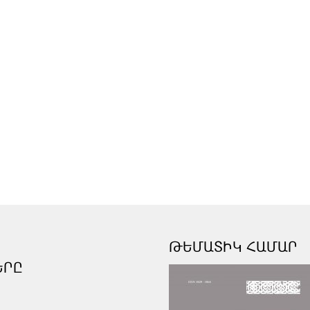
ԹԵՄԱՏԻԿ ՀԱՄԱՐ
ԵՐԸ