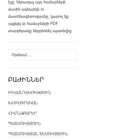
էջը, ներառյալ այդ համարների
մասին ակնարկն ու
մատենագիտությունը, կարող եք
այցելել եւ համարների PDF
տարբերակը ներբեռնել
այստեղից
։
Որոնել՝
ԲԱԺԻՆՆԵՐ
ԲՈՎԱՆԴԱԿՈՒԹՅՈՒՆ
ԽՄԲԱԳՐԱԿԱՆ
ՀԻՄՆԱՔԱՐԵՐ
ՊԱՏՄՈՒԹՅՈՒՆ
ՊԱՏՄՈՒԹՅԱՆ ՏԵՍՈՒԹՅՈՒՆ