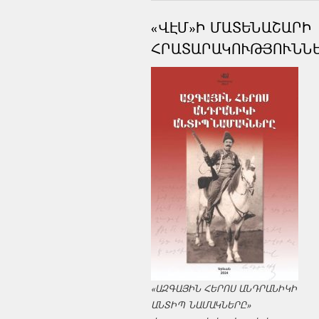
«ՎԷՄ»Ի ՄԱՏԵՆԱՇԱՐԻ
ՀՐԱՏԱՐԱԿՈՒԹՅՈՒՆՆ
«ԱԶԳԱՅԻՆ ՀԵՐՈՍ ԱՆԴՐԱՆԻԿԻ
ԱՆՏԻՊ ՆԱՄԱԿՆԵՐԸ»