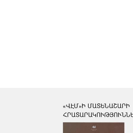
«ՎԷՄ»Ի ՄԱՏԵՆԱՇԱՐԻ
ՀՐԱՏԱՐԱԿՈՒԹՅՈՒՆՆ