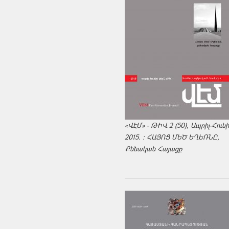
«ՎԷՄ» - ԹԻՎ 2 (50), Ապրիլ-Հուն
2015. : ՀԱՅՈՑ ՄԵԾ ԵՂԵՌՆԸ,
Քննական Հայացք