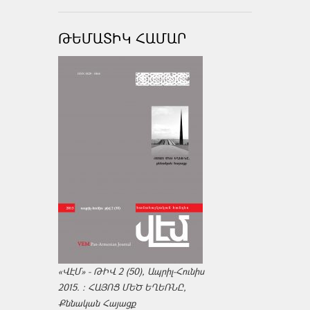
ԹԵՄԱՏԻԿ ՀԱՄԱՐ
«ՎԷՄ» - ԹԻՎ 2 (50), Ապրիլ-Հունիս
2015. : ՀԱՅՈՑ ՄԵԾ ԵՂԵՌՆԸ,
Քննական Հայացք