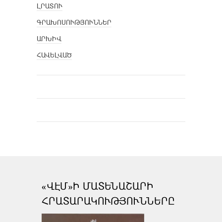
ԼՐԱՏՈՒ
ԳՐԱԽՈՍՈՒԹՅՈՒՆՆԵՐ
ԱՐԽԻՎ
ՀԱՎԵԼՎԱԾ
«ՎԷՄ»Ի ՄԱՏԵՆԱՇԱՐԻ
ՀՐԱՏԱՐԱԿՈՒԹՅՈՒՆՆԵՐԸ