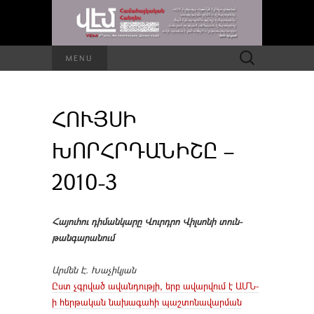
Որոնել՝
MENU
ՀՈՒՅՍԻ
ԽՈՐՀՐԴԱՆԻՇԸ –
2010-3
Հայուհու դիմանկարը Վուրդրո Վիլսոնի տուն-
թանգարանում
Արմեն Է. Խաչիկյան
Ըստ չգրված ավանդությի, երբ ավարվում է ԱՄՆ-
ի հերթական նախագահի պաշտոնավարման