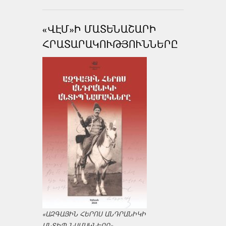
«ՎԷՄ»Ի ՄԱՏԵՆԱՇԱՐԻ
ՀՐԱՏԱՐԱԿՈՒԹՅՈՒՆՆԵՐԸ
«ԱԶԳԱՅԻՆ ՀԵՐՈՍ ԱՆԴՐԱՆԻԿԻ
ԱՆՏԻՊ ՆԱՄԱԿՆԵՐԸ»