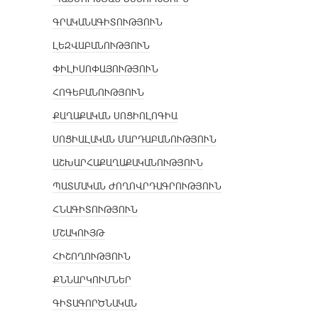
ԳՐԱԿԱՆԱԳԻՏՈՒԹՅՈՒՆ
ԼԵԶՎԱԲԱՆՈՒԹՅՈՒՆ
ՓԻԼԻՍՈՓԱՅՈՒԹՅՈՒՆ
ՀՈԳԵԲԱՆՈՒԹՅՈՒՆ
ՔԱՂԱՔԱԿԱՆ ՍՈՑԻՈԼՈԳԻԱ
ՍՈՑԻԱԼԱԿԱՆ ՄԱՐԴԱԲԱՆՈՒԹՅՈՒՆ
ԱՇԽԱՐՀԱՔԱՂԱՔԱԿԱՆՈՒԹՅՈՒՆ
ՊԱՏՄԱԿԱՆ ԺՈՂՈՎՐԴԱԳՐՈՒԹՅՈՒՆ
ՀՆԱԳԻՏՈՒԹՅՈՒՆ
ՄՇԱԿՈՒՅԹ
ՀԻՇՈՂՈՒԹՅՈՒՆ
ՔՆՆԱՐԿՈՒՄՆԵՐ
ԳԻՏԱԳՈՐԾՆԱԿԱՆ