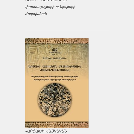
փաստաթղթերի ու նյութերի
ժողովածուն
«ԱՐՑԱԽԻ ՀԱՅԿԱԿԱՆ