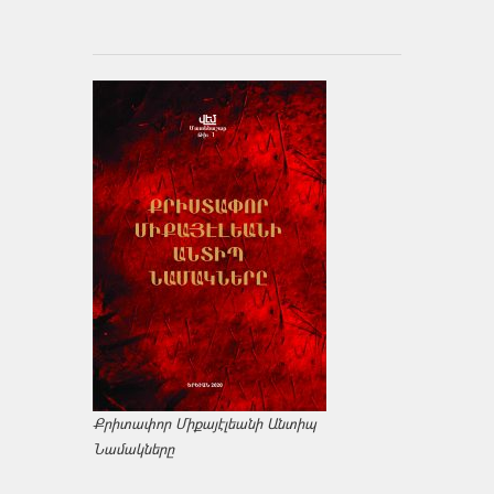
Քրիտափոր Միքայէլեանի Անտիպ
Նամակները