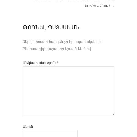
ՇՈՒՐՋ – 2010-3
→
ԹՈՂՆԵԼ ՊԱՏԱՍԽԱՆ
Ձեր էլ-փոստի հասցեն չի հրապարակվելու։
Պարտադիր դաշտերը նշված են
*
-ով
Մեկնաբանություն
*
Անուն