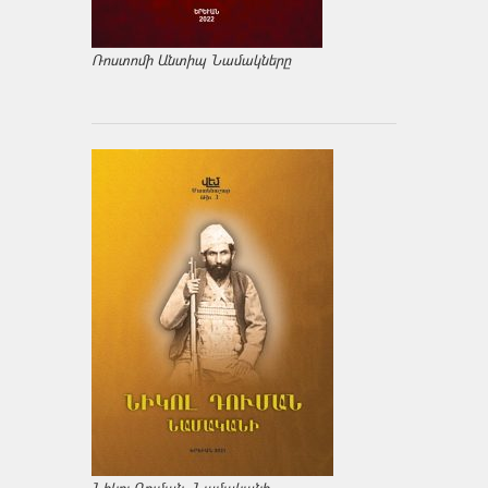
Ռոստոմի Անտիպ Նամակները
Նիկոլ Դուման. Նամականի