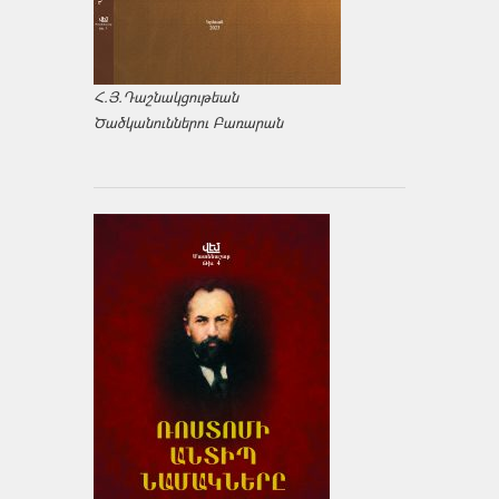
Հ.Յ.Դաշնակցութեան
Ծածկանուններու Բառարան