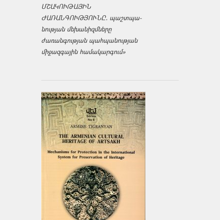
ՄՇԱԿՈՒԹԱՅԻՆ
ԺԱՌԱՆԳՈՒԹՅՈՒՆԸ․ պաշտպա­
նության մեխանիզմները
ժառանգության պահպանության
միջազ­գային համակարգում»