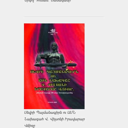
Սեվրի Պայմանագիրն ու ԱՄՆ
Նախագահ Վ. Վիլսոնի Իրավարար
Վճիռը