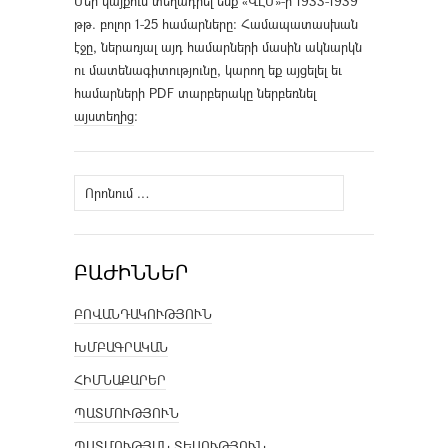
Մեր կայքում տեղադրել ենք «ՎԷՄ»-ի 1933-1939
թթ. բոլոր 1-25 համարները։ Համապատասխան
էջը, ներառյալ այդ համարների մասին ակնարկն
ու մատենագիտությունը, կարող եք այցելել եւ
համարների PDF տարբերակը ներբեռնել
այստեղից
։
Որոնել՝
ԲԱԺԻՆՆԵՐ
ԲՈՎԱՆԴԱԿՈՒԹՅՈՒՆ
ԽՄԲԱԳՐԱԿԱՆ
ՀԻՄՆԱՔԱՐԵՐ
ՊԱՏՄՈՒԹՅՈՒՆ
ՊԱՏՄՈՒԹՅԱՆ ՏԵՍՈՒԹՅՈՒՆ