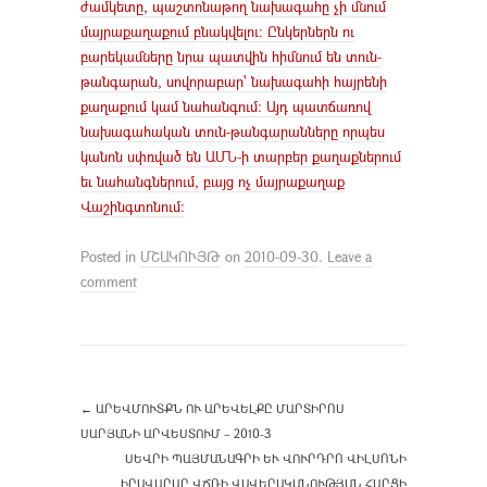
ժամկետը, պաշտոնաթող նախագահը չի մնում
մայրաքաղաքում բնակվելու: Ընկերներն ու
բարեկամները նրա պատվին հիմնում են տուն-
թանգարան, սովորաբար՝ նախագահի հայրենի
քաղաքում կամ նահանգում: Այդ պատճառով
նախագահական տուն-թանգարանները որպես
կանոն սփռված են ԱՄՆ-ի տարբեր քաղաքներում
եւ նահանգներում, բայց ոչ մայրաքաղաք
Վաշինգտոնում:
Posted in
ՄՇԱԿՈՒՅԹ
on
2010-09-30
.
Leave a
comment
←
ԱՐԵՎՄՈՒՏՔՆ ՈՒ ԱՐԵՎԵԼՔԸ ՄԱՐՏԻՐՈՍ
ՍԱՐՅԱՆԻ ԱՐՎԵՍՏՈՒՄ – 2010-3
ՍԵՎՐԻ ՊԱՅՄԱՆԱԳՐԻ ԵՒ ՎՈՒՐԴՐՈ ՎԻԼՍՈՆԻ
ԻՐԱՎԱՐԱՐ ՎՃՌԻ ՎԱՎԵՐԱԿԱՆՈՒԹՅԱՆ ՀԱՐՑԻ