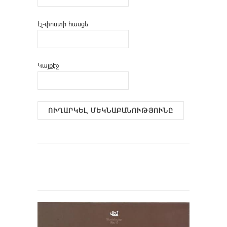
Էլ-փոստի հասցե
Կայքէջ