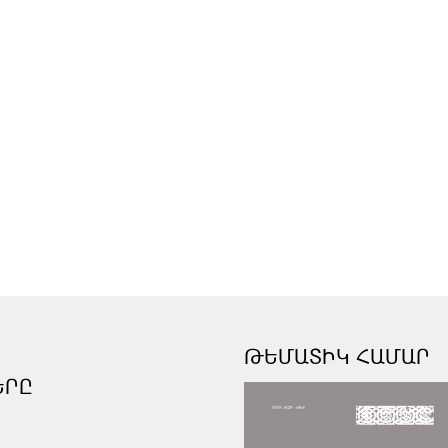
ԹԵՄԱՏԻԿ ՀԱՄԱՐ
ԵՐԸ