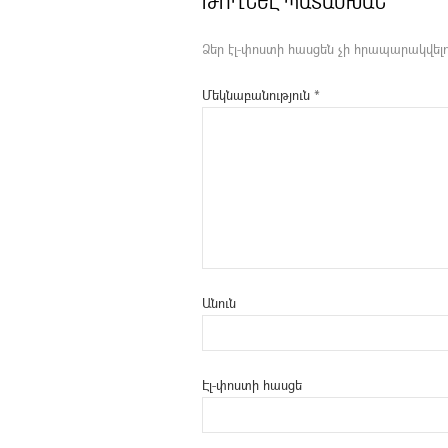
ԹՈՂՆԵԼ ՊԱՏԱՍԽԱՆ
Ձեր էլ-փոստի հասցեն չի հրապարակվելո
Մեկնաբանություն
*
Անուն
Էլ-փոստի հասցե