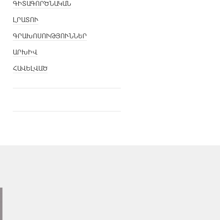
ԳԻՏԱԳՈՐԾՆԱԿԱՆ
ԼՐԱՏՈՒ
ԳՐԱԽՈՍՈՒԹՅՈՒՆՆԵՐ
ԱՐԽԻՎ
ՀԱՎԵԼՎԱԾ