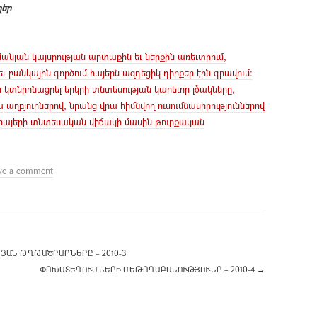
ղեր
մանյան կայսրության արտաքին եւ ներքին առեւտրում,
 բանկային գործում հայերն ազդեցիկ դիրքեր էին գրավում:
ն կտնրոնացրել երկրի տնտեսության կարեւոր լծակները,
աղբյուրներով, նրանց վրա հիմնվող ուսումնասիրություններով
հայերի տնտեսական վիճակի մասին թուրքական
ve a comment
ՅԱՆ ԹՂԹԱԾՐԱՐՆԵՐԸ – 2010-3
ՓՈԽԱՏԵՂՈՒՄՆԵՐԻ ՄԵԹՈԴԱԲԱՆՈՒԹՅՈՒՆԸ – 2010-4
→