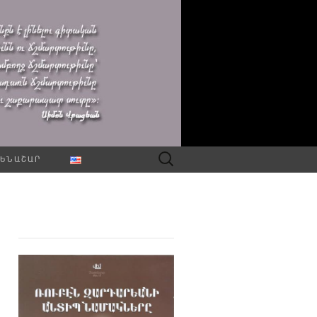
Որոնել՝
ԵՆԱՇԱՐ