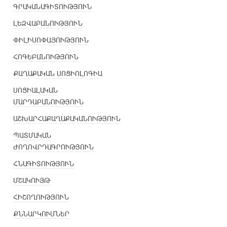
ԳՐԱԿԱՆԱԳԻՏՈՒԹՅՈՒՆ
ԼԵԶՎԱԲԱՆՈՒԹՅՈՒՆ
ՓԻԼԻՍՈՓԱՅՈՒԹՅՈՒՆ
ՀՈԳԵԲԱՆՈՒԹՅՈՒՆ
ՔԱՂԱՔԱԿԱՆ ՍՈՑԻՈԼՈԳԻԱ
ՍՈՑԻԱԼԱԿԱՆ
ՄԱՐԴԱԲԱՆՈՒԹՅՈՒՆ
ԱՇԽԱՐՀԱՔԱՂԱՔԱԿԱՆՈՒԹՅՈՒՆ
ՊԱՏՄԱԿԱՆ
ԺՈՂՈՎՐԴԱԳՐՈՒԹՅՈՒՆ
ՀՆԱԳԻՏՈՒԹՅՈՒՆ
ՄՇԱԿՈՒՅԹ
ՀԻՇՈՂՈՒԹՅՈՒՆ
ՔՆՆԱՐԿՈՒՄՆԵՐ