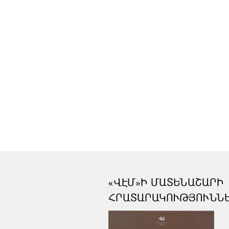
«ՎԷՄ»Ի ՄԱՏԵՆԱՇԱՐԻ
ՀՐԱՏԱՐԱԿՈՒԹՅՈՒՆՆ