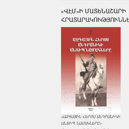
«ՎԷՄ»Ի ՄԱՏԵՆԱՇԱՐԻ
ՀՐԱՏԱՐԱԿՈՒԹՅՈՒՆՆ
«ԱԶԳԱՅԻՆ ՀԵՐՈՍ ԱՆԴՐԱՆԻԿԻ
ԱՆՏԻՊ ՆԱՄԱԿՆԵՐԸ»