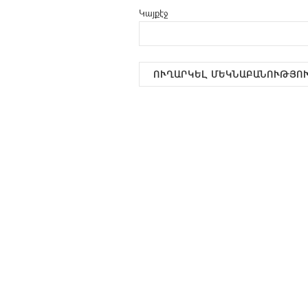
Կայքէջ