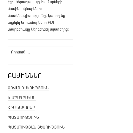
էջը, ներառյալ այդ համարների
մասին ակնարկն ու
մատենագիտությունը, կարող եք
այցելել եւ համարների PDF
տարբերակը ներբեռնել
այստեղից
։
Որոնել՝
ԲԱԺԻՆՆԵՐ
ԲՈՎԱՆԴԱԿՈՒԹՅՈՒՆ
ԽՄԲԱԳՐԱԿԱՆ
ՀԻՄՆԱՔԱՐԵՐ
ՊԱՏՄՈՒԹՅՈՒՆ
ՊԱՏՄՈՒԹՅԱՆ ՏԵՍՈՒԹՅՈՒՆ