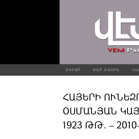
ՍԿԻԶԲ
ՄԵՐ ՄԱՍԻՆ
ՀԱ
ՀԱՅԵՐԻ ՈՒՆԵ
ՕՍՄԱՆՅԱՆ ԿԱՅ
1923 ԹԹ. – 2010