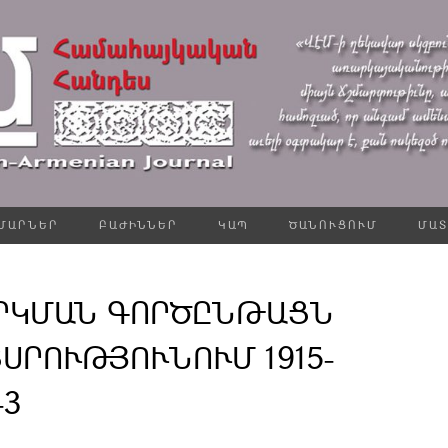
ՄԱՐՆԵՐ
ԲԱԺԻՆՆԵՐ
ԿԱՊ
ԾԱՆՈՒՑՈՒՄ
ՄԱՏ
ԶՐԿՄԱՆ ԳՈՐԾԸՆԹԱՑՆ
ՍՐՈՒԹՅՈՒՆՈՒՄ 1915-
-3