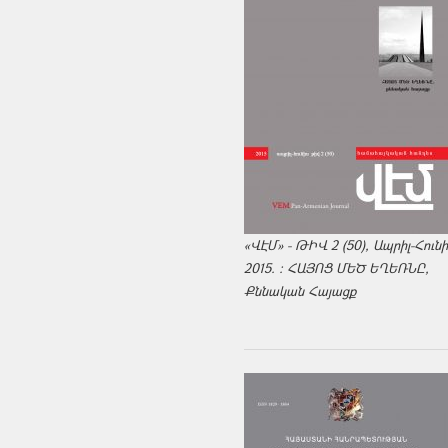
«ՎԷՄ» - ԹԻՎ 2 (50), Ապրիլ-Հուն
2015. : ՀԱՅՈՑ ՄԵԾ ԵՂԵՌՆԸ,
Քննական Հայացք