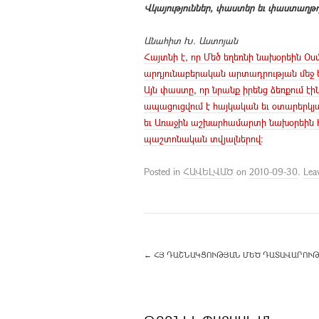
Վկայություններ, փաստեր եւ փաստաղթ
Անահիտ Խ. Աստոյան
Հայտնի է, որ Մեծ եղեռնի նախօրեին Օս
արդյունաբերական արտադրության մեջ եւ
Այն փաստը, որ նրանք իրենց ձեռքում էի
ապացուցվում է հայկական եւ օտարերկյա 
եւ Առաջին աշխարհամարտի նախօրեին 
պաշտոնական տվյալներով:
Posted in
ՀԱՎԵԼՎԱԾ
on
2010-09-30
.
Lea
←
ՀՅ ԴԱՇՆԱԿՑՈՒԹՅԱՆ ՄԵԾ ԴԱՏԱՎԱՐՈՒԹ