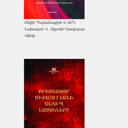
Սեվրի Պայմանագիրն ու ԱՄՆ
Նախագահ Վ. Վիլսոնի Իրավարար
Վճիռը