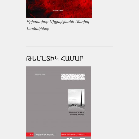
Քրիտափոր Միքայէլեանի Անտիպ
Նամակները
ԹԵՄԱՏԻԿ ՀԱՄԱՐ