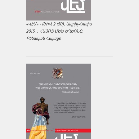
«ՎԷՄ» - ԹԻՎ 2 (50), Ապրիլ-Հունիս
2015. : ՀԱՅՈՑ ՄԵԾ ԵՂԵՌՆԸ,
Քննական Հայացք