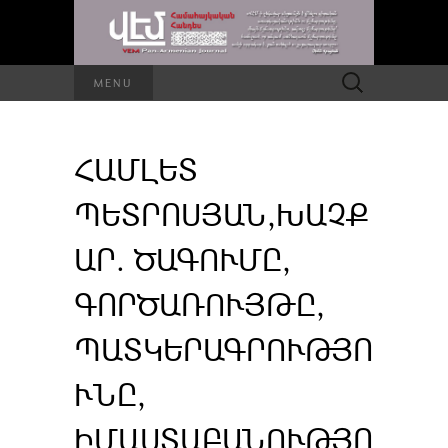
Որոնել՝
MENU
ՀԱՄԼԵՏ
ՊԵՏՐՈՍՅԱՆ,ԽԱՉՔ
ԱՐ. ԾԱԳՈՒՄԸ,
ԳՈՐԾԱՌՈՒՅԹԸ,
ՊԱՏԿԵՐԱԳՐՈՒԹՅՈ
ՒՆԸ,
ԻՄԱՍՏԱԲԱՆՈՒԹՅՈ