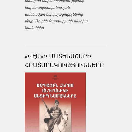
ստացած նախաեղեռնյան շրջանի
հայ մտավորականության
ամենավառ ներկայացուցիչներից
մեկի՝ Ռուբեն Զարդարյանի անտիպ
նամակներ
«ՎԷՄ»Ի ՄԱՏԵՆԱՇԱՐԻ
ՀՐԱՏԱՐԱԿՈՒԹՅՈՒՆՆԵՐԸ