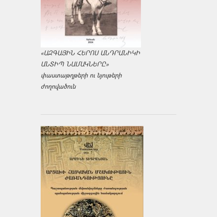
«ԱԶԳԱՅԻՆ ՀԵՐՈՍ ԱՆԴՐԱՆԻԿԻ
ԱՆՏԻՊ ՆԱՄԱԿՆԵՐԸ»
փաստաթղթերի ու նյութերի
ժողովածուն