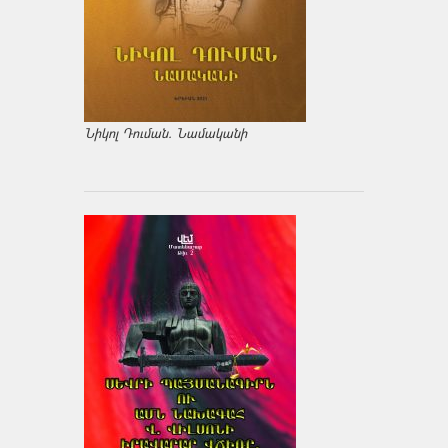
Նիկոլ Դուման. Նամականի