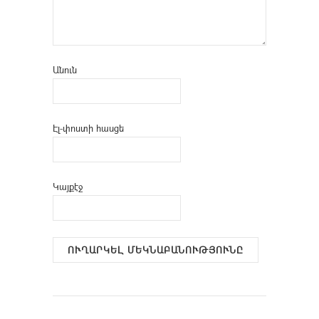
Անուն
Էլ-փոստի հասցե
Կայքէջ