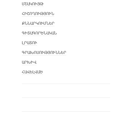
ՄՇԱԿՈՒՅԹ
ՀԻՇՈՂՈՒԹՅՈՒՆ
ՔՆՆԱՐԿՈՒՄՆԵՐ
ԳԻՏԱԳՈՐԾՆԱԿԱՆ
ԼՐԱՏՈՒ
ԳՐԱԽՈՍՈՒԹՅՈՒՆՆԵՐ
ԱՐԽԻՎ
ՀԱՎԵԼՎԱԾ