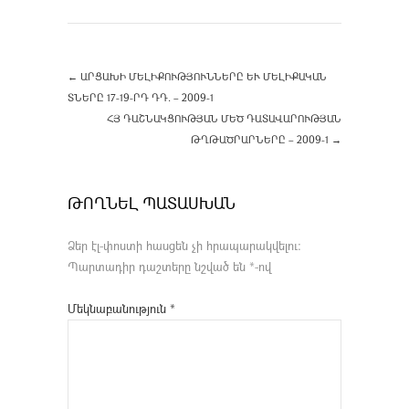
←
ԱՐՑԱԽԻ ՄԵԼԻՔՈՒԹՅՈՒՆՆԵՐԸ ԵՒ ՄԵԼԻՔԱԿԱՆ Տ
ՆԵՐԸ 17-19-ՐԴ ԴԴ. – 2009-1
ՀՅ ԴԱՇՆԱԿՑՈՒԹՅԱՆ ՄԵԾ ԴԱՏԱՎԱՐՈՒԹՅԱՆ
ԹՂԹԱԾՐԱՐՆԵՐԸ – 2009-1
→
ԹՈՂՆԵԼ ՊԱՏԱՍԽԱՆ
Ձեր էլ-փոստի հասցեն չի հրապարակվելու։
Պարտադիր դաշտերը նշված են
*
-ով
Մեկնաբանություն
*