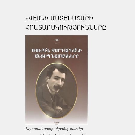
«ՎԷՄ»Ի ՄԱՏԵՆԱՇԱՐԻ
ՀՐԱՏԱՐԱԿՈՒԹՅՈՒՆՆԵՐԸ
Ազատամարտի սերունդ անունը