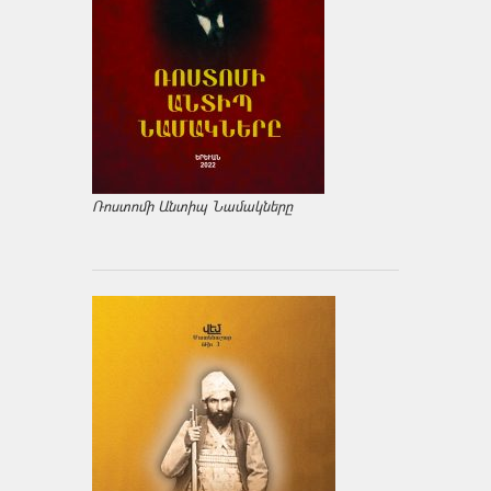
Ռոստոմի Անտիպ Նամակները