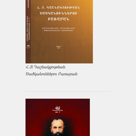
Հ.Յ.Դաշնակցութեան
Ծածկանուններու Բառարան