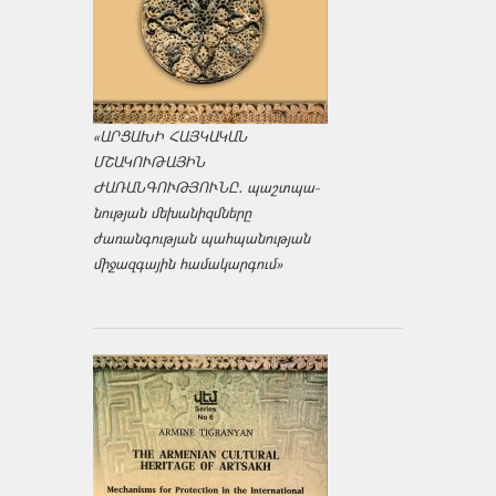
«ԱՐՑԱԽԻ ՀԱՅԿԱԿԱՆ
ՄՇԱԿՈՒԹԱՅԻՆ
ԺԱՌԱՆԳՈՒԹՅՈՒՆԸ․ պաշտպա­
նության մեխանիզմները
ժառանգության պահպանության
միջազ­գային համակարգում»