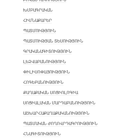
ԽՄԲԱԳՐԱԿԱՆ
ՀԻՄՆԱՔԱՐԵՐ
ՊԱՏՄՈՒԹՅՈՒՆ
ՊԱՏՄՈՒԹՅԱՆ ՏԵՍՈՒԹՅՈՒՆ
ԳՐԱԿԱՆԱԳԻՏՈՒԹՅՈՒՆ
ԼԵԶՎԱԲԱՆՈՒԹՅՈՒՆ
ՓԻԼԻՍՈՓԱՅՈՒԹՅՈՒՆ
ՀՈԳԵԲԱՆՈՒԹՅՈՒՆ
ՔԱՂԱՔԱԿԱՆ ՍՈՑԻՈԼՈԳԻԱ
ՍՈՑԻԱԼԱԿԱՆ ՄԱՐԴԱԲԱՆՈՒԹՅՈՒՆ
ԱՇԽԱՐՀԱՔԱՂԱՔԱԿԱՆՈՒԹՅՈՒՆ
ՊԱՏՄԱԿԱՆ ԺՈՂՈՎՐԴԱԳՐՈՒԹՅՈՒՆ
ՀՆԱԳԻՏՈՒԹՅՈՒՆ