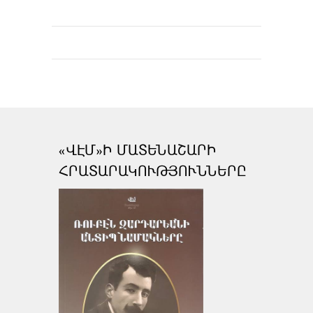
«ՎԷՄ»Ի ՄԱՏԵՆԱՇԱՐԻ
ՀՐԱՏԱՐԱԿՈՒԹՅՈՒՆՆԵՐԸ