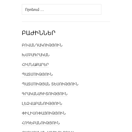
Որոնել՝
ԲԱԺԻՆՆԵՐ
ԲՈՎԱՆԴԱԿՈՒԹՅՈՒՆ
ԽՄԲԱԳՐԱԿԱՆ
ՀԻՄՆԱՔԱՐԵՐ
ՊԱՏՄՈՒԹՅՈՒՆ
ՊԱՏՄՈՒԹՅԱՆ ՏԵՍՈՒԹՅՈՒՆ
ԳՐԱԿԱՆԱԳԻՏՈՒԹՅՈՒՆ
ԼԵԶՎԱԲԱՆՈՒԹՅՈՒՆ
ՓԻԼԻՍՈՓԱՅՈՒԹՅՈՒՆ
ՀՈԳԵԲԱՆՈՒԹՅՈՒՆ