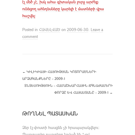
էլ մեծ չէ, իսկ ահա գիտական լուրջ արժեք
ունեցող ահնդեսները կարելի է մատների վրա
հաշվել:
Posted in
ՀԱՎԵԼՎԱԾ
on
2009-06-30
.
Leave a
comment
←
ԿԻԼԻԿԻԱՅԻ ՀԱՅՈՒԹՅԱՆ ԿՈՏՈՐԱԾՆԵՐԻ
ԱՐՁԱԳԱՆՔՆԵՐԸ – 2009-1
ՏՆՏԵՍՈՒԹՅՈՒՆ – ՀԱՄԱՇԽԱՐՀԱՅԻՆ ՃԳՆԱԺԱՄԵՐԻ
ՓՈՐՁԸ ԵՎ ՀԱՅԱՍՏԱՆԸ – 2009-1
→
ԹՈՂՆԵԼ ՊԱՏԱՍԽԱՆ
Ձեր էլ-փոստի հասցեն չի հրապարակվելու։
Պարտադիր դաշտերը նշված են
*
-ով