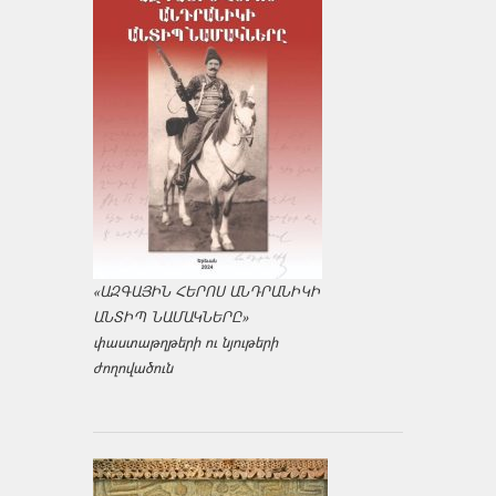
«ԱԶԳԱՅԻՆ ՀԵՐՈՍ ԱՆԴՐԱՆԻԿԻ
ԱՆՏԻՊ ՆԱՄԱԿՆԵՐԸ»
փաստաթղթերի ու նյութերի
ժողովածուն