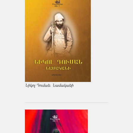
Նիկոլ Դուման. Նամականի