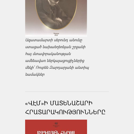
Ազատամարտի սերունդ անունը
ստացած նախաեղեռնյան շրջանի
հայ մտավորականության
ամենավառ ներկայացուցիչներից
մեկի՝ Ռուբեն Զարդարյանի անտիպ
նամակներ
«ՎԷՄ»Ի ՄԱՏԵՆԱՇԱՐԻ
ՀՐԱՏԱՐԱԿՈՒԹՅՈՒՆՆԵՐԸ