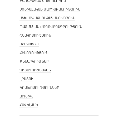
ՔԱՂԱՔԱԿԱՆ ՍՈՑԻՈԼՈԳԻԱ
ՍՈՑԻԱԼԱԿԱՆ ՄԱՐԴԱԲԱՆՈՒԹՅՈՒՆ
ԱՇԽԱՐՀԱՔԱՂԱՔԱԿԱՆՈՒԹՅՈՒՆ
ՊԱՏՄԱԿԱՆ ԺՈՂՈՎՐԴԱԳՐՈՒԹՅՈՒՆ
ՀՆԱԳԻՏՈՒԹՅՈՒՆ
ՄՇԱԿՈՒՅԹ
ՀԻՇՈՂՈՒԹՅՈՒՆ
ՔՆՆԱՐԿՈՒՄՆԵՐ
ԳԻՏԱԳՈՐԾՆԱԿԱՆ
ԼՐԱՏՈՒ
ԳՐԱԽՈՍՈՒԹՅՈՒՆՆԵՐ
ԱՐԽԻՎ
ՀԱՎԵԼՎԱԾ