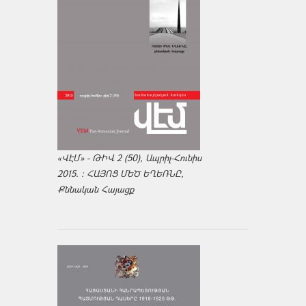
«ՎԷՄ» - ԹԻՎ 2 (50), Ապրիլ-Հունիս
2015. : ՀԱՅՈՑ ՄԵԾ ԵՂԵՌՆԸ,
Քննական Հայացք