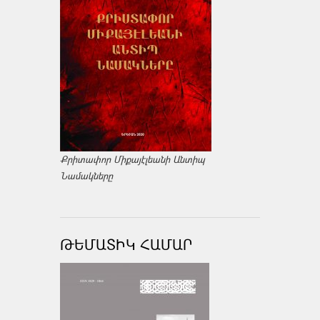
Քրիտափոր Միքայէլեանի Անտիպ
Նամակները
ԹԵՄԱՏԻԿ ՀԱՄԱՐ