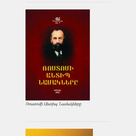
Ռոստոմի Անտիպ Նամակները