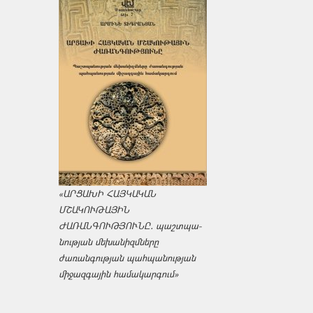
«ԱՐՑԱԽԻ ՀԱՅԿԱԿԱՆ
ՄՇԱԿՈՒԹԱՅԻՆ
ԺԱՌԱՆԳՈՒԹՅՈՒՆԸ․ պաշտպա­
նության մեխանիզմները
ժառանգության պահպանության
միջազ­գային համակարգում»