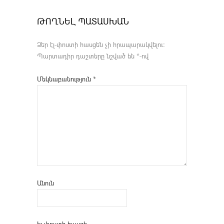
ԹՈՂՆԵԼ ՊԱՏԱՍԽԱՆ
Ձեր էլ-փոստի հասցեն չի հրապարակվելու։
Պարտադիր դաշտերը նշված են
*
-ով
Մեկնաբանություն
*
Անուն
Էլ-փոստի հասցե