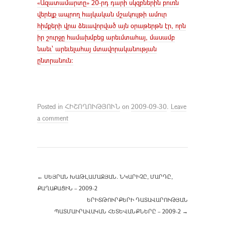
«Ազատամարտը» 20-րդ դարի սկզբներին բուռն
վերելք ապրող հայկական մշակույթի ամուր
հիմքերի վրա ձեւավորված այն օրաթերթն էր, որն
իր շուրջը համախմբեց արեւմտահայ, մասամբ
նաեւ՝ արեւելահայ մտավորականության
ընտրանուն:
Posted in
ՀԻՇՈՂՈՒԹՅՈՒՆ
on
2009-09-30
.
Leave
a comment
←
ՍԵՅՐԱՆ ԽԱԹԼԱՄԱՋՅԱՆ. ՆԿԱՐԻՉԸ, ՄԱՐԴԸ,
ՔԱՂԱՔԱՑԻՆ – 2009-2
ԵՐԻՏԹՈՒՐՔԵՐԻ ԴԱՏԱՎԱՐՈՒԹՅԱՆ
ՊԱՏՄԱԻՐԱՎԱԿԱՆ ՀԵՏԵՎԱՆՔՆԵՐԸ – 2009-2
→