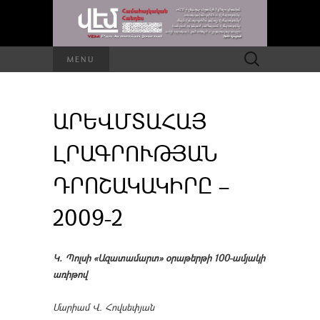
Որոնել՝
MENU
ԱՐԵՎՄՏԱՀԱՅ
ԼՐԱԳՐՈՒԹՅԱՆ
ԴՐՈՇԱԿԱԿԻՐԸ –
2009-2
Կ. Պոլսի «Ազատամարտ» օրաթերթի 100-ամյակի
առիթով
Մարիամ
Վ.
Հովսեփյան