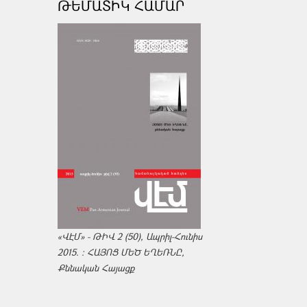
ԹԵՄԱՏԻԿ ՀԱՄԱՐ
«ՎԷՄ» - ԹԻՎ 2 (50), Ապրիլ-Հունիս
2015. : ՀԱՅՈՑ ՄԵԾ ԵՂԵՌՆԸ,
Քննական Հայացք