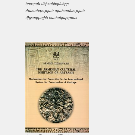
նության մեխանիզմները
ժառանգության պահպանության
միջազ­գային համակարգում»