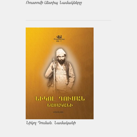
Ռոստոմի Անտիպ Նամակները
Նիկոլ Դուման. Նամականի