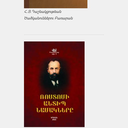
Հ.Յ.Դաշնակցութեան
Ծածկանուններու Բառարան