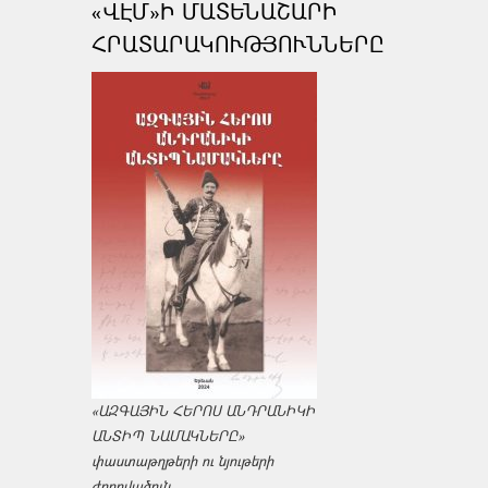
«ՎԷՄ»Ի ՄԱՏԵՆԱՇԱՐԻ
ՀՐԱՏԱՐԱԿՈՒԹՅՈՒՆՆԵՐԸ
«ԱԶԳԱՅԻՆ ՀԵՐՈՍ ԱՆԴՐԱՆԻԿԻ
ԱՆՏԻՊ ՆԱՄԱԿՆԵՐԸ»
փաստաթղթերի ու նյութերի
ժողովածուն