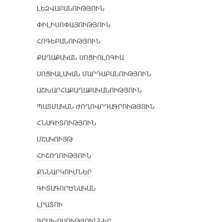
ԼԵԶՎԱԲԱՆՈՒԹՅՈՒՆ
ՓԻԼԻՍՈՓԱՅՈՒԹՅՈՒՆ
ՀՈԳԵԲԱՆՈՒԹՅՈՒՆ
ՔԱՂԱՔԱԿԱՆ ՍՈՑԻՈԼՈԳԻԱ
ՍՈՑԻԱԼԱԿԱՆ ՄԱՐԴԱԲԱՆՈՒԹՅՈՒՆ
ԱՇԽԱՐՀԱՔԱՂԱՔԱԿԱՆՈՒԹՅՈՒՆ
ՊԱՏՄԱԿԱՆ ԺՈՂՈՎՐԴԱԳՐՈՒԹՅՈՒՆ
ՀՆԱԳԻՏՈՒԹՅՈՒՆ
ՄՇԱԿՈՒՅԹ
ՀԻՇՈՂՈՒԹՅՈՒՆ
ՔՆՆԱՐԿՈՒՄՆԵՐ
ԳԻՏԱԳՈՐԾՆԱԿԱՆ
ԼՐԱՏՈՒ
ԳՐԱԽՈՍՈՒԹՅՈՒՆՆԵՐ