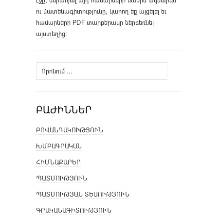
էջը, ներառյալ այդ համարների մասին ակնարկն
ու մատենագիտությունը, կարող եք այցելել եւ
համարների PDF տարբերակը ներբեռնել
այստեղից
։
Որոնել՝
ԲԱԺԻՆՆԵՐ
ԲՈՎԱՆԴԱԿՈՒԹՅՈՒՆ
ԽՄԲԱԳՐԱԿԱՆ
ՀԻՄՆԱՔԱՐԵՐ
ՊԱՏՄՈՒԹՅՈՒՆ
ՊԱՏՄՈՒԹՅԱՆ ՏԵՍՈՒԹՅՈՒՆ
ԳՐԱԿԱՆԱԳԻՏՈՒԹՅՈՒՆ