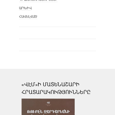
ԱՐԽԻՎ
ՀԱՎԵԼՎԱԾ
«ՎԷՄ»Ի ՄԱՏԵՆԱՇԱՐԻ
ՀՐԱՏԱՐԱԿՈՒԹՅՈՒՆՆԵՐԸ