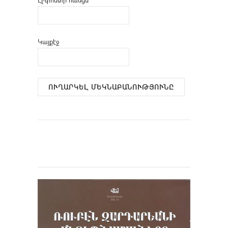
Կայքէջ