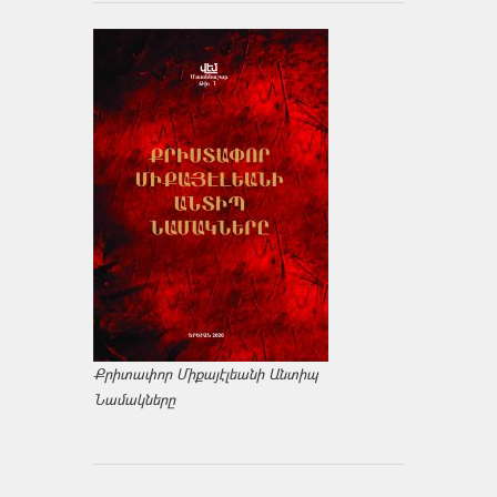
Քրիտափոր Միքայէլեանի Անտիպ
Նամակները