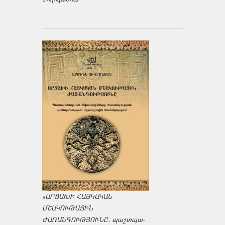
«ԱՐՑԱԽԻ ՀԱՅԿԱԿԱՆ
ՄՇԱԿՈՒԹԱՅԻՆ
ԺԱՌԱՆԳՈՒԹՅՈՒՆԸ․ պաշտպա­