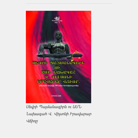
Սեվրի Պայմանագիրն ու ԱՄՆ
Նախագահ Վ. Վիլսոնի Իրավարար
Վճիռը