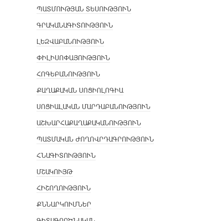
ՊԱՏՄՈՒԹՅԱՆ ՏԵՍՈՒԹՅՈՒՆ
ԳՐԱԿԱՆԱԳԻՏՈՒԹՅՈՒՆ
ԼԵԶՎԱԲԱՆՈՒԹՅՈՒՆ
ՓԻԼԻՍՈՓԱՅՈՒԹՅՈՒՆ
ՀՈԳԵԲԱՆՈՒԹՅՈՒՆ
ՔԱՂԱՔԱԿԱՆ ՍՈՑԻՈԼՈԳԻԱ
ՍՈՑԻԱԼԱԿԱՆ ՄԱՐԴԱԲԱՆՈՒԹՅՈՒՆ
ԱՇԽԱՐՀԱՔԱՂԱՔԱԿԱՆՈՒԹՅՈՒՆ
ՊԱՏՄԱԿԱՆ ԺՈՂՈՎՐԴԱԳՐՈՒԹՅՈՒՆ
ՀՆԱԳԻՏՈՒԹՅՈՒՆ
ՄՇԱԿՈՒՅԹ
ՀԻՇՈՂՈՒԹՅՈՒՆ
ՔՆՆԱՐԿՈՒՄՆԵՐ
ԳԻՏԱԳՈՐԾՆԱԿԱՆ