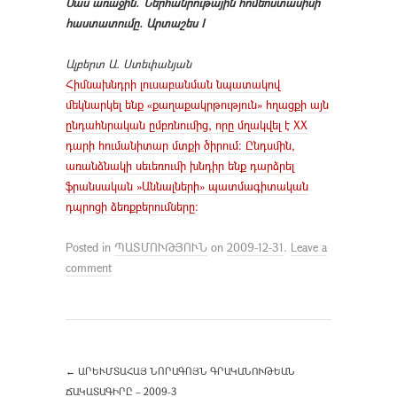
Մաս առաջին. Ներհանրութային հոմեոստասիսի
հաստատումը. Արտաշես I
Ալ
բ
երտ Ա. Ստեփանյան
Հիմնախնդրի լուսաբանման նպատակով
մեկնարկել ենք «քաղաքակրթություն» հղացքի այն
ընդահնրական ըմբռնումից, որը մղակվել է XX
դարի հումանիտար մտքի ծիրում: Ընդսմին,
առանձնակի սեւեռումի խնդիր ենք դարձրել
ֆրանսական »Աննալների» պատմագիտական
դպրոցի ձեռքբերումները:
Posted in
ՊԱՏՄՈՒԹՅՈՒՆ
on
2009-12-31
.
Leave a
comment
←
ԱՐԵՒՄՏԱՀԱՅ ՆՈՐԱԳՈՅՆ ԳՐԱԿԱՆՈՒԹԵԱՆ
ՃԱԿԱՏԱԳԻՐԸ – 2009-3