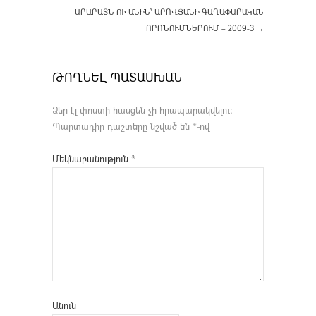
ԱՐԱՐԱՏՆ ՈՒ ԱՆԻՆ՝ ԱԲՈՎՅԱՆԻ ԳԱՂԱՓԱՐԱԿԱՆ
ՈՐՈՆՈՒՄՆԵՐՈՒՄ – 2009-3
→
ԹՈՂՆԵԼ ՊԱՏԱՍԽԱՆ
Ձեր էլ-փոստի հասցեն չի հրապարակվելու։
Պարտադիր դաշտերը նշված են
*
-ով
Մեկնաբանություն
*
Անուն