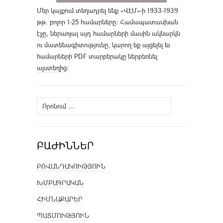
Մեր կայքում տեղադրել ենք «ՎԷՄ»-ի 1933-1939
թթ. բոլոր 1-25 համարները։ Համապատասխան
էջը, ներառյալ այդ համարների մասին ակնարկն
ու մատենագիտությունը, կարող եք այցելել եւ
համարների PDF տարբերակը ներբեռնել
այստեղից
։
Որոնել՝
ԲԱԺԻՆՆԵՐ
ԲՈՎԱՆԴԱԿՈՒԹՅՈՒՆ
ԽՄԲԱԳՐԱԿԱՆ
ՀԻՄՆԱՔԱՐԵՐ
ՊԱՏՄՈՒԹՅՈՒՆ