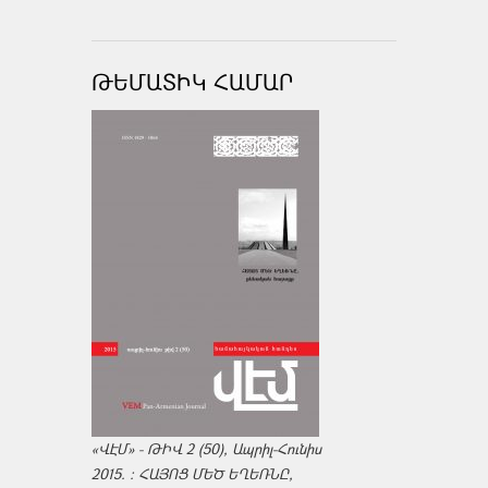
ԹԵՄԱՏԻԿ ՀԱՄԱՐ
«ՎԷՄ» - ԹԻՎ 2 (50), Ապրիլ-Հունիս
2015. : ՀԱՅՈՑ ՄԵԾ ԵՂԵՌՆԸ,