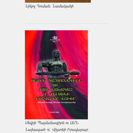
Նիկոլ Դուման. Նամականի
Սեվրի Պայմանագիրն ու ԱՄՆ
Նախագահ Վ. Վիլսոնի Իրավարար