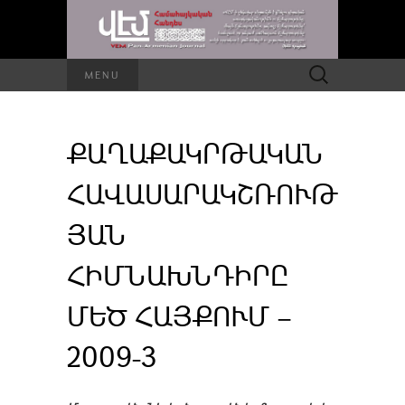
Որոնել՝
MENU
ՔԱՂԱՔԱԿՐԹԱԿԱՆ
ՀԱՎԱՍԱՐԱԿՇՌՈՒԹ
ՅԱՆ
ՀԻՄՆԱԽՆԴԻՐԸ
ՄԵԾ ՀԱՅՔՈՒՄ –
2009-3