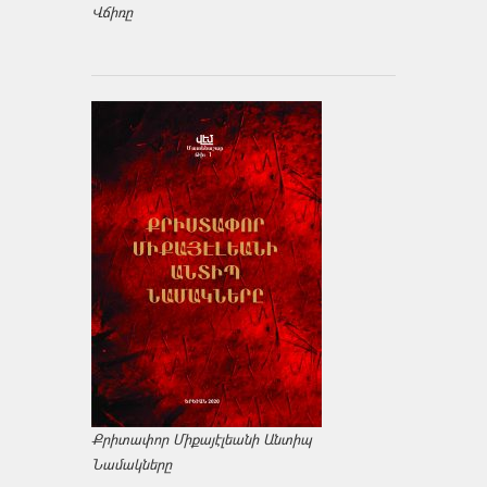
Վճիռը
Քրիտափոր Միքայէլեանի Անտիպ
Նամակները