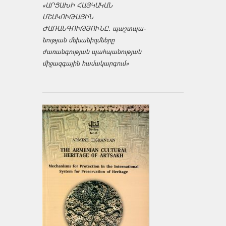
«ԱՐՑԱԽԻ ՀԱՅԿԱԿԱՆ
ՄՇԱԿՈՒԹԱՅԻՆ
ԺԱՌԱՆԳՈՒԹՅՈՒՆԸ․ պաշտպա­
նության մեխանիզմները
ժառանգության պահպանության
միջազ­գային համակարգում»