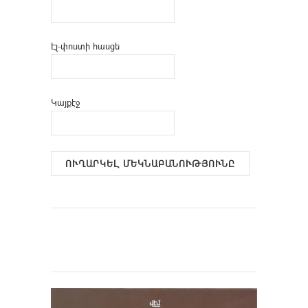
Էլ-փոստի հասցե
Կայքէջ