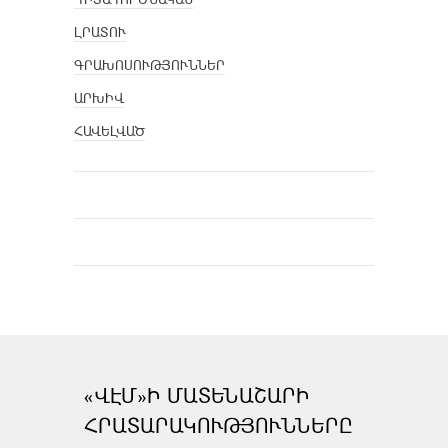
ԼՐԱՏՈՒ
ԳՐԱԽՈՍՈՒԹՅՈՒՆՆԵՐ
ԱՐԽԻՎ
ՀԱՎԵԼՎԱԾ
«ՎԷՄ»Ի ՄԱՏԵՆԱՇԱՐԻ
ՀՐԱՏԱՐԱԿՈՒԹՅՈՒՆՆԵՐԸ