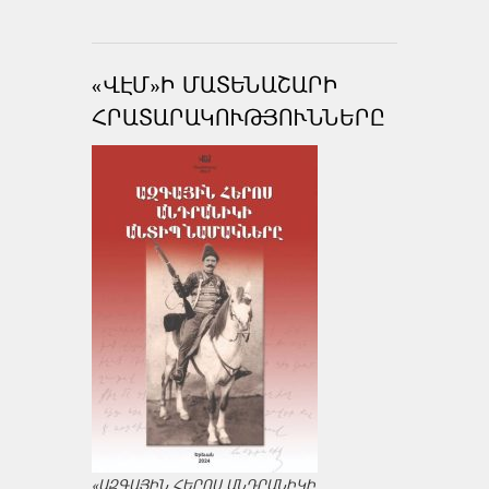
«ՎԷՄ»Ի ՄԱՏԵՆԱՇԱՐԻ
ՀՐԱՏԱՐԱԿՈՒԹՅՈՒՆՆԵՐԸ
«ԱԶԳԱՅԻՆ ՀԵՐՈՍ ԱՆԴՐԱՆԻԿԻ