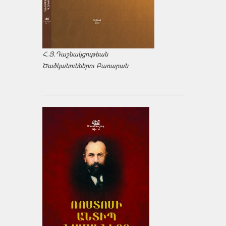
Հ.Յ.Դաշնակցութեան
Ծածկանուններու Բառարան