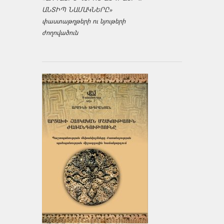
ԱՆՏԻՊ ՆԱՄԱԿՆԵՐԸ»
փաստաթղթերի ու նյութերի
ժողովածուն