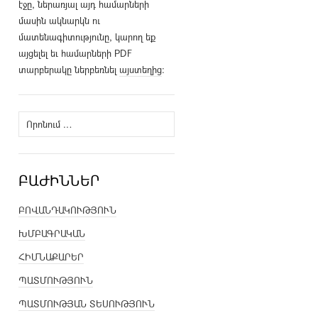
էջը, ներառյալ այդ համարների
մասին ակնարկն ու
մատենագիտությունը, կարող եք
այցելել եւ համարների PDF
տարբերակը ներբեռնել
այստեղից
։
Որոնել՝
ԲԱԺԻՆՆԵՐ
ԲՈՎԱՆԴԱԿՈՒԹՅՈՒՆ
ԽՄԲԱԳՐԱԿԱՆ
ՀԻՄՆԱՔԱՐԵՐ
ՊԱՏՄՈՒԹՅՈՒՆ
ՊԱՏՄՈՒԹՅԱՆ ՏԵՍՈՒԹՅՈՒՆ