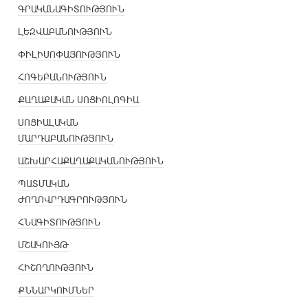
ԳՐԱԿԱՆԱԳԻՏՈՒԹՅՈՒՆ
ԼԵԶՎԱԲԱՆՈՒԹՅՈՒՆ
ՓԻԼԻՍՈՓԱՅՈՒԹՅՈՒՆ
ՀՈԳԵԲԱՆՈՒԹՅՈՒՆ
ՔԱՂԱՔԱԿԱՆ ՍՈՑԻՈԼՈԳԻԱ
ՍՈՑԻԱԼԱԿԱՆ
ՄԱՐԴԱԲԱՆՈՒԹՅՈՒՆ
ԱՇԽԱՐՀԱՔԱՂԱՔԱԿԱՆՈՒԹՅՈՒՆ
ՊԱՏՄԱԿԱՆ
ԺՈՂՈՎՐԴԱԳՐՈՒԹՅՈՒՆ
ՀՆԱԳԻՏՈՒԹՅՈՒՆ
ՄՇԱԿՈՒՅԹ
ՀԻՇՈՂՈՒԹՅՈՒՆ
ՔՆՆԱՐԿՈՒՄՆԵՐ