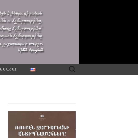
Որոնել՝
ԵՆԱՇԱՐ