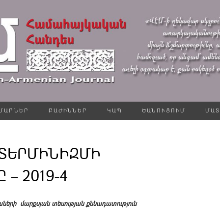
ՄԱՐՆԵՐ
ԲԱԺԻՆՆԵՐ
ԿԱՊ
ԾԱՆՈՒՑՈՒՄ
ՄԱՏ
ՏԵՐՄԻՆԻԶՄԻ
– 2019-4
երի մարքսյան տեսության քննադատություն