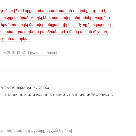
ուծելով Կ. Մարքսի տնտեսագիտական ուսմունքը, գրում է.
, հերքվել, նրան թաղել են հազարավոր անգամներ, բայց նա
 նրան ուղարկել մտավոր անցյալի գիրկը… Ոչ ոք ներկայումս չի
համար, բայց դեռևս բարձրանում է ոմանց արյան ճնշումը,
րության առարկա»:
Ն
on
2019-12-31
.
Leave a comment
ԳՈՐԾՈՂՈՒԹՅՈՒՆԸ – 2019-4
ՀԱՅԿԱԿԱՆ ԻՆՔՆՈՒԹՅԱՆ ԻՄԱՆԵՆՏ ՀԱՏԿԱՆԻՇՆԵՐԸ – 2019-4
→
ւ։
Պարտադիր դաշտերը նշված են
*
-ով