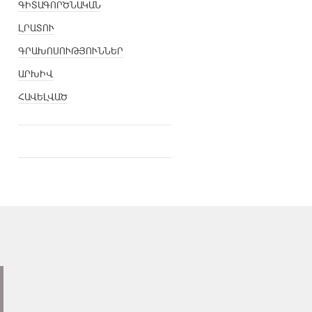
ԳԻՏԱԳՈՐԾՆԱԿԱՆ
ԼՐԱՏՈՒ
ԳՐԱԽՈՍՈՒԹՅՈՒՆՆԵՐ
ԱՐԽԻՎ
ՀԱՎԵԼՎԱԾ