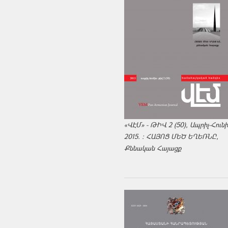
«ՎԷՄ» - ԹԻՎ 2 (50), Ապրիլ-Հուն
2015. : ՀԱՅՈՑ ՄԵԾ ԵՂԵՌՆԸ,
Քննական Հայացք