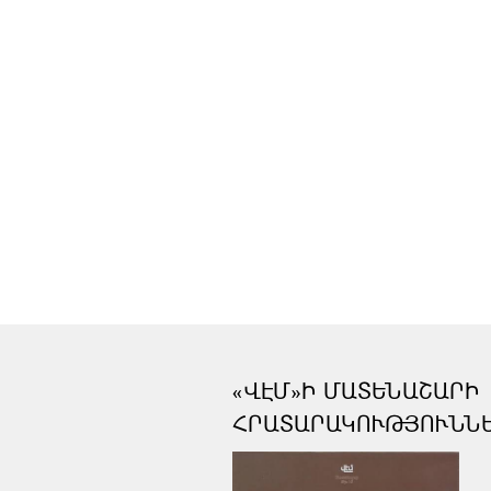
«ՎԷՄ»Ի ՄԱՏԵՆԱՇԱՐԻ
ՀՐԱՏԱՐԱԿՈՒԹՅՈՒՆՆ