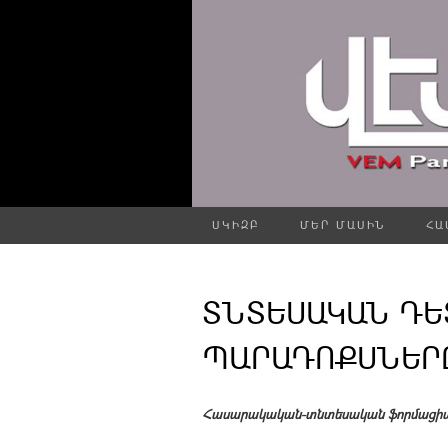
ՍԿԻԶԲ
ՄԵՐ ՄԱՍԻՆ
ՀԱ
ՏՆՏԵՍԱԿԱՆ ԴԵ
ՊԱՐԱԴՈՔՍՆԵՐԸ 
Հասարակական-տնտեսական ֆորմացիան