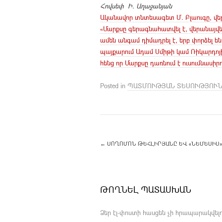
Հովսեփ Ի. Աղաջանյան
Ականավոր տնտեսագետ Մ. Բլաուգը, վերլ
«Մարքսը գերագնահատվել է, վերանայվել
ամեն անգամ դիմադրել է, երբ փորձել են
պայքարում Ադամ Սմիթի կամ Ռիկարդոյի 
հենց որ Մարքսը դառնում է ուսումնասի
Posted in
ՊԱՏՄՈՒԹՅԱՆ ՏԵՍՈՒԹՅՈՒ
←
ՍՈՂՈՄՈՆ ԹԵՀԼԻՐՅԱՆԸ ԵՎ «ՆԵՄԵՍԻՍ» 
ԹՈՂՆԵԼ ՊԱՏԱՍԽԱՆ
Ձեր էլ-փոստի հասցեն չի հրապարակվելո