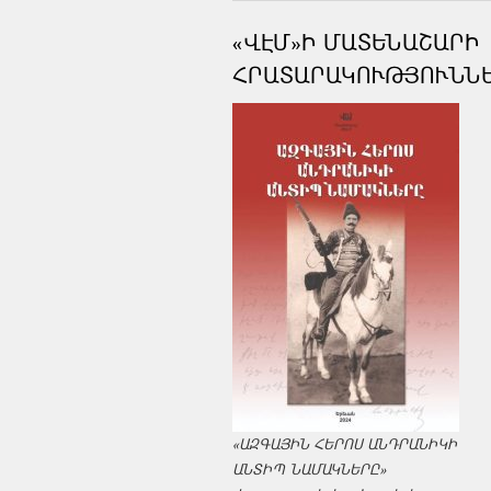
«ՎԷՄ»Ի ՄԱՏԵՆԱՇԱՐԻ
ՀՐԱՏԱՐԱԿՈՒԹՅՈՒՆՆ
«ԱԶԳԱՅԻՆ ՀԵՐՈՍ ԱՆԴՐԱՆԻԿԻ
ԱՆՏԻՊ ՆԱՄԱԿՆԵՐԸ»