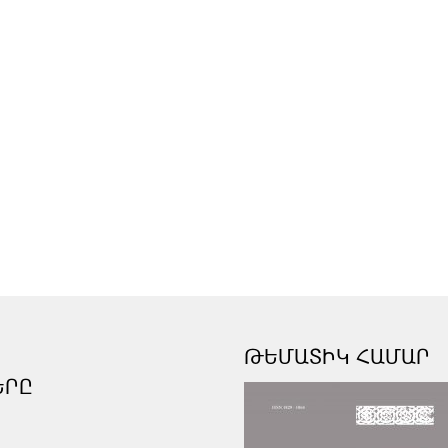
ԹԵՄԱՏԻԿ ՀԱՄԱՐ
ԵՐԸ