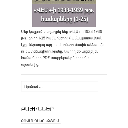
Մեր կայքում տեղադրել ենք «ՎԷՄ»-ի 1933-1939
թթ. բոլոր 1-25 համարները։ Համապատասխան
էջը, ներառյալ այդ համարների մասին ակնարկն
ու մատենագիտությունը, կարող եք այցելել եւ
համարների PDF տարբերակը ներբեռնել
այստեղից
։
Որոնել՝
ԲԱԺԻՆՆԵՐ
ԲՈՎԱՆԴԱԿՈՒԹՅՈՒՆ