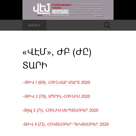
Որոնել՝
MENU
«ՎԷՄ», ԺԲ (ԺԸ)
ՏԱՐԻ
–
ԹԻՎ 1 (69), ՀՈՒՆՎԱՐ-ՄԱՐՏ 2020
–
ԹԻՎ 2 (70), ԱՊՐԻԼ-ՀՈՒՆԻՍ 2020
-Թիվ 3 (71), ՀՈՒԼԻՍ-ՍԵՊՏԵՄԲԵՐ 2020
-ԹԻՎ 4 (72), ՀՈԿՏԵՄԲԵՐ-ԴԵԿՏԵՄԲԵՐ 2020