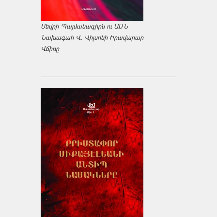
Սեվրի Պայմանագիրն ու ԱՄՆ
Նախագահ Վ. Վիլսոնի Իրավարար
Վճիռը