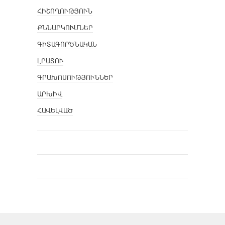
ՀԻՇՈՂՈՒԹՅՈՒՆ
ՔՆՆԱՐԿՈՒՄՆԵՐ
ԳԻՏԱԳՈՐԾՆԱԿԱՆ
ԼՐԱՏՈՒ
ԳՐԱԽՈՍՈՒԹՅՈՒՆՆԵՐ
ԱՐԽԻՎ
ՀԱՎԵԼՎԱԾ