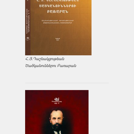
Հ.Յ.Դաշնակցութեան
Ծածկանուններու Բառարան