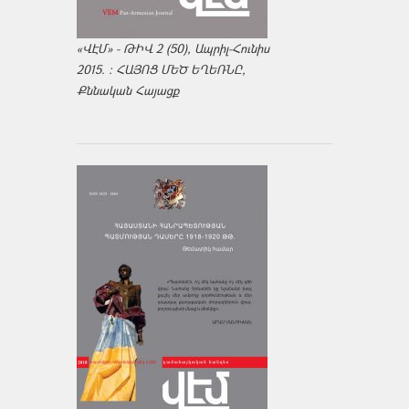
«ՎԷՄ» - ԹԻՎ 2 (50), Ապրիլ-Հունիս
2015. : ՀԱՅՈՑ ՄԵԾ ԵՂԵՌՆԸ,
Քննական Հայացք