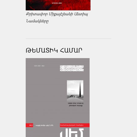
Քրիտափոր Միքայէլեանի Անտիպ
Նամակները
ԹԵՄԱՏԻԿ ՀԱՄԱՐ