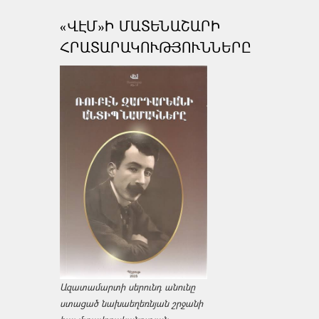
«ՎԷՄ»Ի ՄԱՏԵՆԱՇԱՐԻ
ՀՐԱՏԱՐԱԿՈՒԹՅՈՒՆՆԵՐԸ
Ազատամարտի սերունդ անունը
ստացած նախաեղեռնյան շրջանի