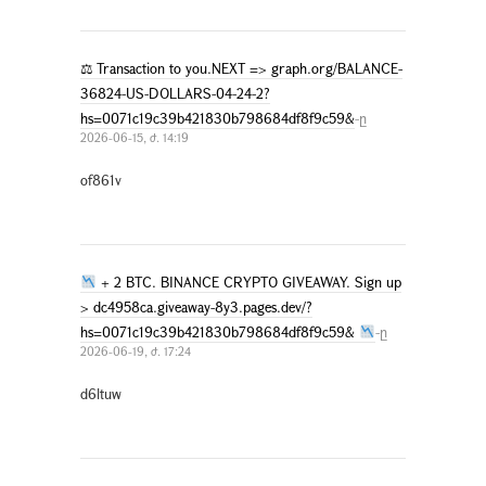
⚖ Transaction to you.NEXT => graph.org/BALANCE-
36824-US-DOLLARS-04-24-2?
hs=0071c19c39b421830b798684df8f9c59&
-ը
2026-06-15, ժ. 14:19
of861v
+ 2 BTC. BINANCE CRYPTO GIVEAWAY. Sign up
> dc4958ca.giveaway-8y3.pages.dev/?
hs=0071c19c39b421830b798684df8f9c59&
-ը
2026-06-19, ժ. 17:24
d6ltuw