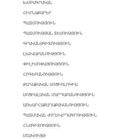
ԽՄԲԱԳՐԱԿԱՆ
ՀԻՄՆԱՔԱՐԵՐ
ՊԱՏՄՈՒԹՅՈՒՆ
ՊԱՏՄՈՒԹՅԱՆ ՏԵՍՈՒԹՅՈՒՆ
ԳՐԱԿԱՆԱԳԻՏՈՒԹՅՈՒՆ
ԼԵԶՎԱԲԱՆՈՒԹՅՈՒՆ
ՓԻԼԻՍՈՓԱՅՈՒԹՅՈՒՆ
ՀՈԳԵԲԱՆՈՒԹՅՈՒՆ
ՔԱՂԱՔԱԿԱՆ ՍՈՑԻՈԼՈԳԻԱ
ՍՈՑԻԱԼԱԿԱՆ ՄԱՐԴԱԲԱՆՈՒԹՅՈՒՆ
ԱՇԽԱՐՀԱՔԱՂԱՔԱԿԱՆՈՒԹՅՈՒՆ
ՊԱՏՄԱԿԱՆ ԺՈՂՈՎՐԴԱԳՐՈՒԹՅՈՒՆ
ՀՆԱԳԻՏՈՒԹՅՈՒՆ
ՄՇԱԿՈՒՅԹ