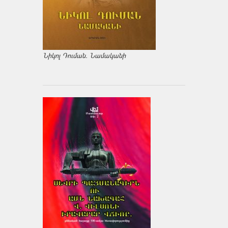
Նիկոլ Դուման. Նամականի