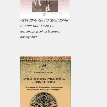
«ԱԶԳԱՅԻՆ ՀԵՐՈՍ ԱՆԴՐԱՆԻԿԻ
ԱՆՏԻՊ ՆԱՄԱԿՆԵՐԸ»
փաստաթղթերի ու նյութերի
ժողովածուն