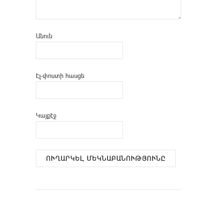
Անուն
Էլ-փոստի հասցե
Կայքէջ