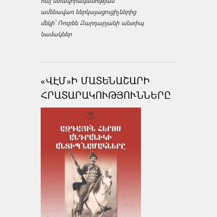
հայ մտավորականության
ամենավառ ներկայացուցիչներից
մեկի՝ Ռուբեն Զարդարյանի անտիպ
նամակներ
«ՎԷՄ»Ի ՄԱՏԵՆԱՇԱՐԻ
ՀՐԱՏԱՐԱԿՈՒԹՅՈՒՆՆԵՐԸ