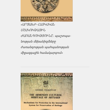
«ԱՐՑԱԽԻ ՀԱՅԿԱԿԱՆ
ՄՇԱԿՈՒԹԱՅԻՆ
ԺԱՌԱՆԳՈՒԹՅՈՒՆԸ․ պաշտպա­
նության մեխանիզմները
ժառանգության պահպանության
միջազ­գային համակարգում»