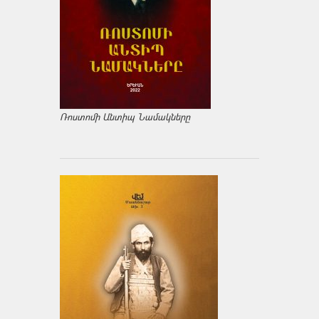
Ռոստոմի Անտիպ Նամակները