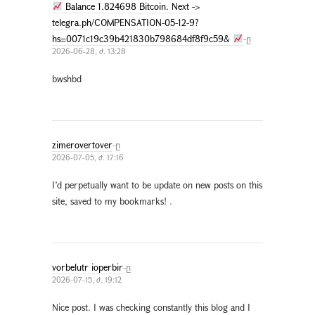
Balance 1.824698 Bitcoin. Next ->
telegra.ph/COMPENSATION-05-12-9?
hs=0071c19c39b421830b798684df8f9c59&
-ը
2026-06-28, ժ. 13:28
bwshbd
zimerovertover
-ը
2026-07-05, ժ. 17:16
I’d perpetually want to be update on new posts on this
site, saved to my bookmarks! .
vorbelutr ioperbir
-ը
2026-07-15, ժ. 19:12
Nice post. I was checking constantly this blog and I