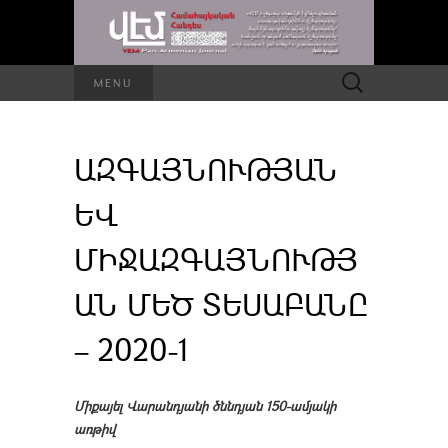
Որոնել՝
MENU
ԱԶԳԱՅՆՈՒԹՅԱՆ
ԵՎ
ՄԻՋԱԶԳԱՅՆՈՒԹՅ
ԱՆ ՄԵԾ ՏԵՍԱԲԱՆԸ
– 2020-1
Միքայել Վարանդյանի ծննդյան 150-ամյակի
առթիվ