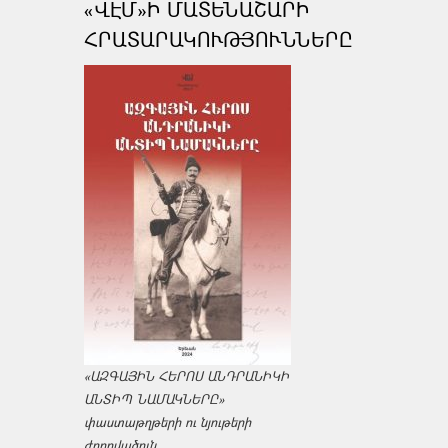
«ՎԷՄ»Ի ՄԱՏԵՆԱՇԱՐԻ
ՀՐԱՏԱՐԱԿՈՒԹՅՈՒՆՆԵՐԸ
«ԱԶԳԱՅԻՆ ՀԵՐՈՍ ԱՆԴՐԱՆԻԿԻ
ԱՆՏԻՊ ՆԱՄԱԿՆԵՐԸ»
փաստաթղթերի ու նյութերի
ժողովածուն