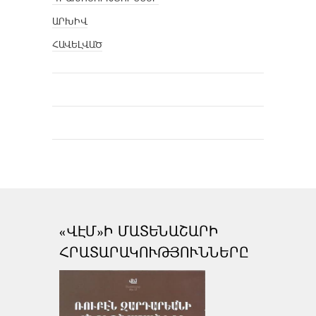
ԱՐԽԻՎ
ՀԱՎԵԼՎԱԾ
«ՎԷՄ»Ի ՄԱՏԵՆԱՇԱՐԻ
ՀՐԱՏԱՐԱԿՈՒԹՅՈՒՆՆԵՐԸ