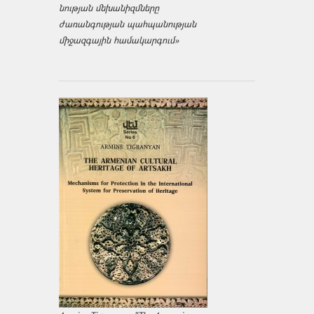
նության մեխանիզմները
ժառանգության պահպանության
միջազ­գային համակարգում»