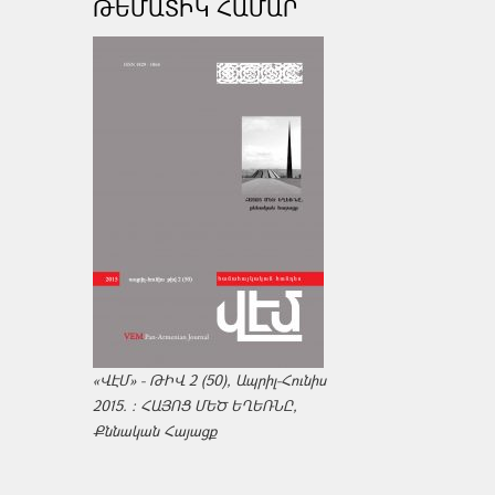
ԹԵՄԱՏԻԿ ՀԱՄԱՐ
«ՎԷՄ» - ԹԻՎ 2 (50), Ապրիլ-Հունիս
2015. : ՀԱՅՈՑ ՄԵԾ ԵՂԵՌՆԸ,
Քննական Հայացք