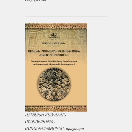
«ԱՐՑԱԽԻ ՀԱՅԿԱԿԱՆ
ՄՇԱԿՈՒԹԱՅԻՆ
ԺԱՌԱՆԳՈՒԹՅՈՒՆԸ․ պաշտպա­