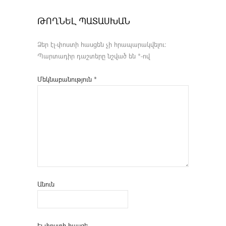
ԹՈՂՆԵԼ ՊԱՏԱՍԽԱՆ
Ձեր էլ-փոստի հասցեն չի հրապարակվելու։
Պարտադիր դաշտերը նշված են
*
-ով
Մեկնաբանություն
*
Անուն
Էլ-փոստի հասցե