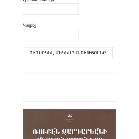
Կայքէջ