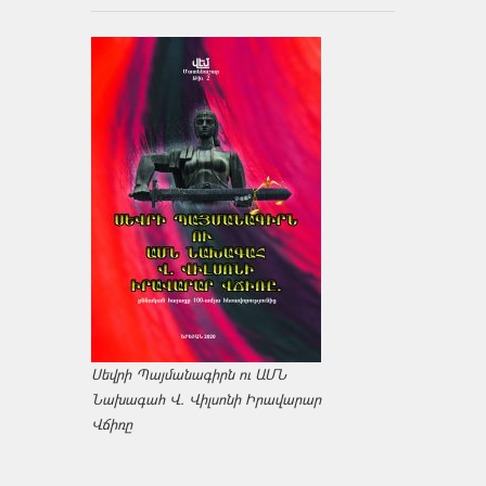
Սեվրի Պայմանագիրն ու ԱՄՆ
Նախագահ Վ. Վիլսոնի Իրավարար
Վճիռը