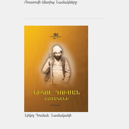
Ռոստոմի Անտիպ Նամակները
Նիկոլ Դուման. Նամականի