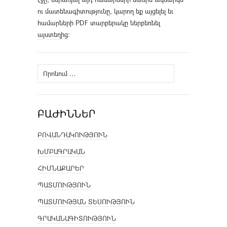
ու մատենագիտությունը, կարող եք այցելել եւ
համարների PDF տարբերակը ներբեռնել
այստեղից
։
Որոնել՝
ԲԱԺԻՆՆԵՐ
ԲՈՎԱՆԴԱԿՈՒԹՅՈՒՆ
ԽՄԲԱԳՐԱԿԱՆ
ՀԻՄՆԱՔԱՐԵՐ
ՊԱՏՄՈՒԹՅՈՒՆ
ՊԱՏՄՈՒԹՅԱՆ ՏԵՍՈՒԹՅՈՒՆ
ԳՐԱԿԱՆԱԳԻՏՈՒԹՅՈՒՆ