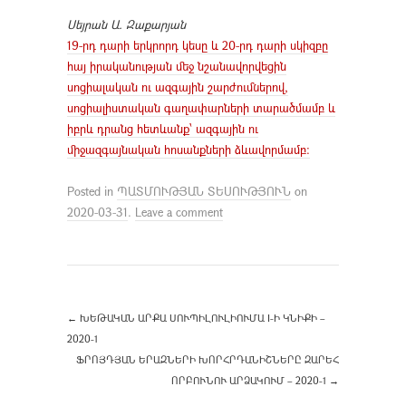
Սեյրան Ա. Զաքարյան
19-րդ դարի երկրորդ կեսը և 20-րդ դարի սկիզբը
հայ իրականության մեջ նշանավորվեցին
սոցիալական ու ազգային շարժումներով,
սոցիալիստական գաղափարների տարածմամբ և
իբրև դրանց հետևանք՝ ազգային ու
միջազգայնական հոսանքների ձևավորմամբ։
Posted in
ՊԱՏՄՈՒԹՅԱՆ ՏԵՍՈՒԹՅՈՒՆ
on
2020-03-31
.
Leave a comment
←
ԽԵԹԱԿԱՆ ԱՐՔԱ ՍՈՒՊԻԼՈՒԼԻՈՒՄԱ I-Ի ԿՆԻՔԻ –
2020-1
ՖՐՈՅԴՅԱՆ ԵՐԱԶՆԵՐԻ ԽՈՐՀՐԴԱՆԻՇՆԵՐԸ ԶԱՐԵՀ
ՈՐԲՈՒՆՈՒ ԱՐՁԱԿՈՒՄ – 2020-1
→