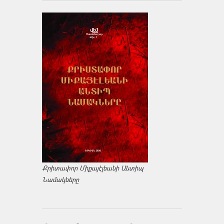
Քրիտափոր Միքայէլեանի Անտիպ
Նամակները