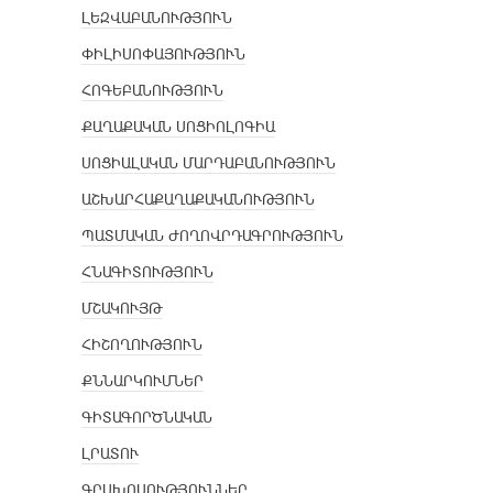
ԼԵԶՎԱԲԱՆՈՒԹՅՈՒՆ
ՓԻԼԻՍՈՓԱՅՈՒԹՅՈՒՆ
ՀՈԳԵԲԱՆՈՒԹՅՈՒՆ
ՔԱՂԱՔԱԿԱՆ ՍՈՑԻՈԼՈԳԻԱ
ՍՈՑԻԱԼԱԿԱՆ ՄԱՐԴԱԲԱՆՈՒԹՅՈՒՆ
ԱՇԽԱՐՀԱՔԱՂԱՔԱԿԱՆՈՒԹՅՈՒՆ
ՊԱՏՄԱԿԱՆ ԺՈՂՈՎՐԴԱԳՐՈՒԹՅՈՒՆ
ՀՆԱԳԻՏՈՒԹՅՈՒՆ
ՄՇԱԿՈՒՅԹ
ՀԻՇՈՂՈՒԹՅՈՒՆ
ՔՆՆԱՐԿՈՒՄՆԵՐ
ԳԻՏԱԳՈՐԾՆԱԿԱՆ
ԼՐԱՏՈՒ
ԳՐԱԽՈՍՈՒԹՅՈՒՆՆԵՐ