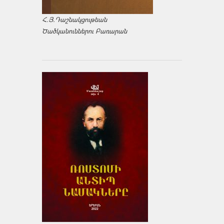
Հ.Յ.Դաշնակցութեան
Ծածկանուններու Բառարան