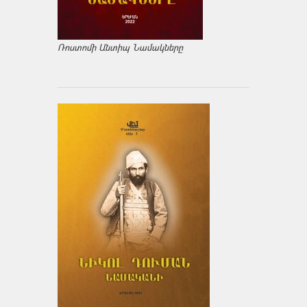
Ռոստոմի Անտիպ Նամակները