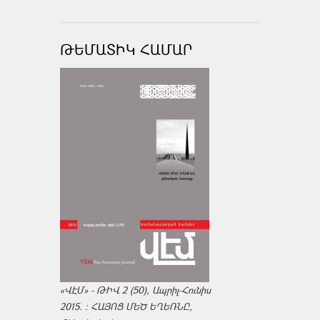
ԹԵՄԱՏԻԿ ՀԱՄԱՐ
«ՎԷՄ» - ԹԻՎ 2 (50), Ապրիլ-Հունիս
2015. : ՀԱՅՈՑ ՄԵԾ ԵՂԵՌՆԸ,