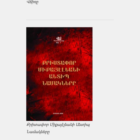
Վճիռը
Քրիտափոր Միքայէլեանի Անտիպ
Նամակները