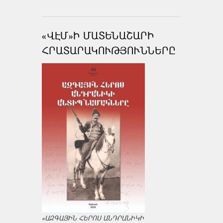
«ՎԷՄ»Ի ՄԱՏԵՆԱՇԱՐԻ
ՀՐԱՏԱՐԱԿՈՒԹՅՈՒՆՆԵՐԸ
«ԱԶԳԱՅԻՆ ՀԵՐՈՍ ԱՆԴՐԱՆԻԿԻ