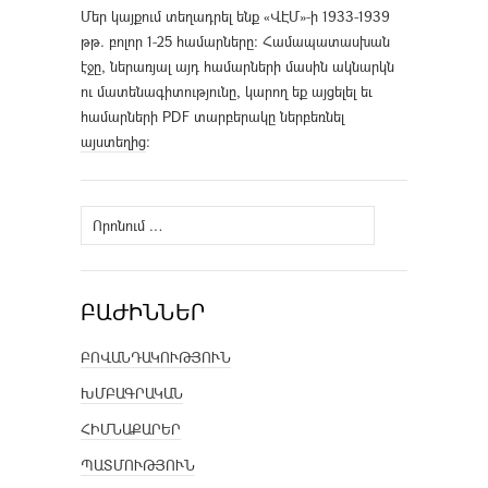
Մեր կայքում տեղադրել ենք «ՎԷՄ»-ի 1933-1939
թթ. բոլոր 1-25 համարները։ Համապատասխան
էջը, ներառյալ այդ համարների մասին ակնարկն
ու մատենագիտությունը, կարող եք այցելել եւ
համարների PDF տարբերակը ներբեռնել
այստեղից
։
Որոնել՝
ԲԱԺԻՆՆԵՐ
ԲՈՎԱՆԴԱԿՈՒԹՅՈՒՆ
ԽՄԲԱԳՐԱԿԱՆ
ՀԻՄՆԱՔԱՐԵՐ
ՊԱՏՄՈՒԹՅՈՒՆ