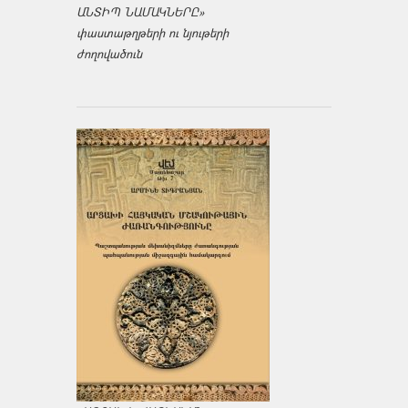
ԱՆՏԻՊ ՆԱՄԱԿՆԵՐԸ»
փաստաթղթերի ու նյութերի
ժողովածուն