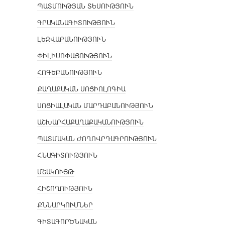
ՊԱՏՄՈՒԹՅԱՆ ՏԵՍՈՒԹՅՈՒՆ
ԳՐԱԿԱՆԱԳԻՏՈՒԹՅՈՒՆ
ԼԵԶՎԱԲԱՆՈՒԹՅՈՒՆ
ՓԻԼԻՍՈՓԱՅՈՒԹՅՈՒՆ
ՀՈԳԵԲԱՆՈՒԹՅՈՒՆ
ՔԱՂԱՔԱԿԱՆ ՍՈՑԻՈԼՈԳԻԱ
ՍՈՑԻԱԼԱԿԱՆ ՄԱՐԴԱԲԱՆՈՒԹՅՈՒՆ
ԱՇԽԱՐՀԱՔԱՂԱՔԱԿԱՆՈՒԹՅՈՒՆ
ՊԱՏՄԱԿԱՆ ԺՈՂՈՎՐԴԱԳՐՈՒԹՅՈՒՆ
ՀՆԱԳԻՏՈՒԹՅՈՒՆ
ՄՇԱԿՈՒՅԹ
ՀԻՇՈՂՈՒԹՅՈՒՆ
ՔՆՆԱՐԿՈՒՄՆԵՐ
ԳԻՏԱԳՈՐԾՆԱԿԱՆ