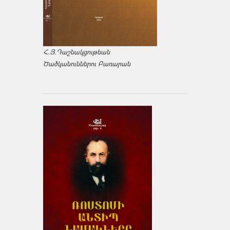
Հ.Յ.Դաշնակցութեան
Ծածկանուններու Բառարան