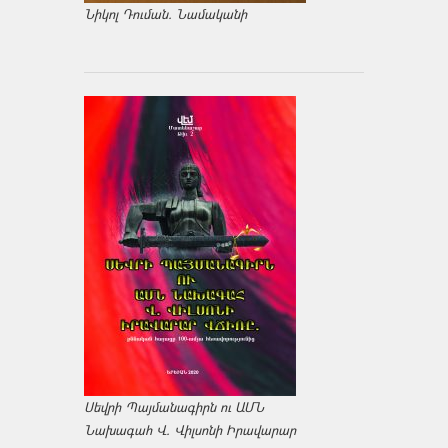
Նիկոլ Դուման. Նամականի
Սեվրի Պայմանագիրն ու ԱՄՆ
Նախագահ Վ. Վիլսոնի Իրավարար