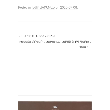
Posted in
ԽՄԲԱԳՐԱԿԱՆ
on
2020-07-08
.
←
ՄԱՐՏԻ 16, ԹԵ՞ 18 – 2020-1
ԻՄԱՍՏԱՎՈՐԵԼՈՎ ՀԱՅԿԱԿԱՆ ՀԱՐՑԸ 21-ՐԴ ԴԱՐՈՒՄ
– 2020-2
→