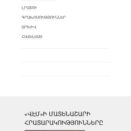
ԼՐԱՏՈՒ
ԳՐԱԽՈՍՈՒԹՅՈՒՆՆԵՐ
ԱՐԽԻՎ
ՀԱՎԵԼՎԱԾ
«ՎԷՄ»Ի ՄԱՏԵՆԱՇԱՐԻ
ՀՐԱՏԱՐԱԿՈՒԹՅՈՒՆՆԵՐԸ