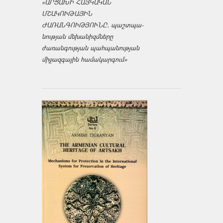
«ԱՐՑԱԽԻ ՀԱՅԿԱԿԱՆ
ՄՇԱԿՈՒԹԱՅԻՆ
ԺԱՌԱՆԳՈՒԹՅՈՒՆԸ․ պաշտպա­
նության մեխանիզմները
ժառանգության պահպանության
միջազ­գային համակարգում»